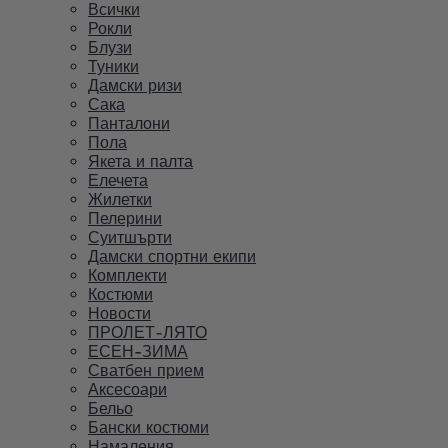
Всички
Рокли
Блузи
Туники
Дамски ризи
Сака
Панталони
Пола
Якета и палта
Елечета
Жилетки
Пелерини
Суитшърти
Дамски спортни екипи
Комплекти
Костюми
Новости
ПРОЛЕТ-ЛЯТО
ЕСЕН-ЗИМА
Сватбен прием
Аксесоари
Бельо
Бански костюми
Намаления