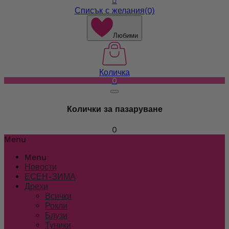

Списък с желания
(0)
Любими
Количка
0
Колички за пазаруване
0
Menu
Menu
Новости
ЕСЕН-ЗИМА
Дрехи
Всички
Рокли
Блузи
Туники