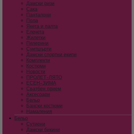
Дамски ризи
Сака
Панталони
Пола
Якета и палта
Елечета
Жилетки
Пелерини
Суитшърти
Дамски спортни екипи
Комплекти
Костюми
Новости
ПРОЛЕТ-ЛЯТО
ЕСЕН-ЗИМА
Сватбен прием
Аксесоари
Бельо
Бански костюми
Намаления
Бельо
Сутиени
Дамски бикини