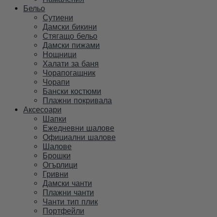
Бельо
Сутиени
Дамски бикини
Стягащо бельо
Дамски пижами
Нощници
Халати за баня
Чорапогащник
Чорапи
Бански костюми
Плажни покривала
Аксесоари
Шапки
Ежедневни шалове
Официални шалове
Шалове
Брошки
Огърлици
Гривни
Дамски чанти
Плажни чанти
Чанти тип плик
Портфейли