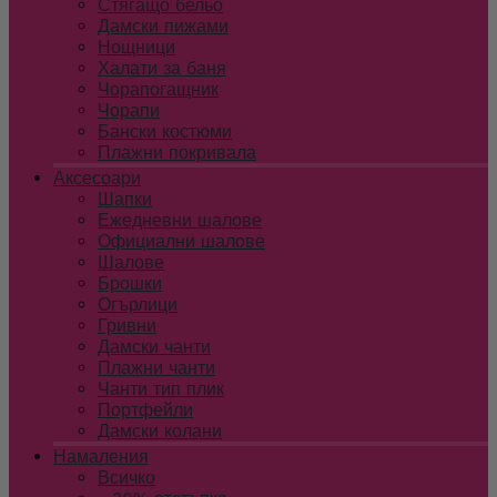
Стягащо бельо
Дамски пижами
Нощници
Халати за баня
Чорапогащник
Чорапи
Бански костюми
Плажни покривала
Аксесоари
Шапки
Ежедневни шалове
Официални шалове
Шалове
Брошки
Огърлици
Гривни
Дамски чанти
Плажни чанти
Чанти тип плик
Портфейли
Дамски колани
Намаления
Всичко