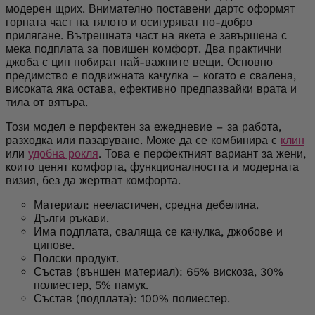
модерен щрих. Внимателно поставени дартс оформят
горната част на тялото и осигуряват по-добро
прилягане. Вътрешната част на якета е завършена с
мека подплата за повишен комфорт. Два практични
джоба с цип побират най-важните вещи. Основно
предимство е подвижната качулка – когато е свалена,
високата яка остава, ефективно предпазвайки врата и
тила от вятъра.
Този модел е перфектен за ежедневие – за работа,
разходка или пазаруване. Може да се комбинира с
клин
или
удобна рокля
. Това е перфектният вариант за жени,
които ценят комфорта, функционалността и модерната
визия, без да жертват комфорта.
Материал: нееластичен, средна дебелина.
Дълги ръкави.
Има подплата, сваляща се качулка, джобове и
ципове.
Полски продукт.
Състав (външен материал): 65% вискоза, 30%
полиестер, 5% памук.
Състав (подплата): 100% полиестер.