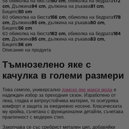
58
обиколка на бюста
150 cm
, обиколка на бедрата
172
cm
, Дължина
94 cm
, дължина на ръкава
81 cm
,
Бицепс
50 cm
60
обиколка на бюста
156 cm
, обиколка на бедрата
178
cm
, Дължина
95 cm
, дължина на ръкава
80 cm
,
Бицепс
56 cm
62
обиколка на бюста
162 cm
, обиколка на бедрата
184
cm
, Дължина
95 cm
, дължина на ръкава
83 cm
,
Бицепс
56 cm
Описание на продукта
Тъмнозелено яке с
качулка в големи размери
Това семпло, универсално
дамско яке макси мода
е
надежден избор за преходния сезон. Изработено от
лека, гладка и ветроустойчива материя, то осигурява
комфорт и защита за ежедневно носене. Класическата
му кройка, съчетана с функционални детайли, съчетава
практичност с модерен стил.
Закопчава се със сребрист метален цип, добавяйки