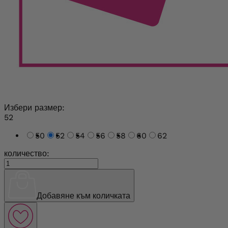
Избери размер:
52
50
52
54
56
58
60
62
количество:
Добавяне към количката