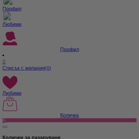
Профил
Любими
Профил

Списък с желания
(0)
Любими
Количка
0
Колички за пазаруване