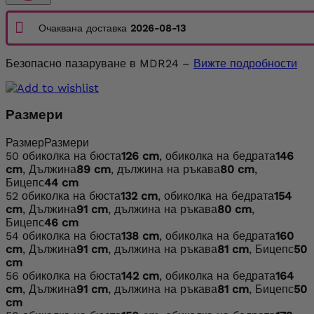
Очаквана доставка
2026-08-13
Безопасно пазаруване в MDR24 –
Вижте подробности
Размери
Размер
Размери
50
обиколка на бюста
126 cm
, обиколка на бедрата
146
cm
, Дължина
89 cm
, дължина на ръкава
80 cm
,
Бицепс
44 cm
52
обиколка на бюста
132 cm
, обиколка на бедрата
154
cm
, Дължина
91 cm
, дължина на ръкава
80 cm
,
Бицепс
46 cm
54
обиколка на бюста
138 cm
, обиколка на бедрата
160
cm
, Дължина
91 cm
, дължина на ръкава
81 cm
, Бицепс
50
cm
56
обиколка на бюста
142 cm
, обиколка на бедрата
164
cm
, Дължина
91 cm
, дължина на ръкава
81 cm
, Бицепс
50
cm