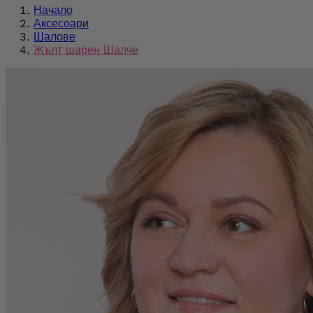
Начало
Аксесоари
Шалове
Жълт шарен Шалче