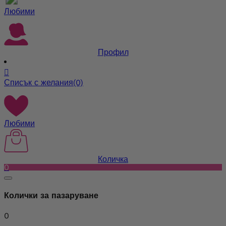
Любими
Профил

Списък с желания
(0)
Любими
Количка
0
Колички за пазаруване
0