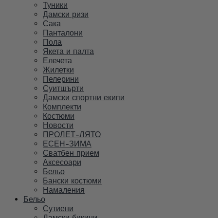
Туники
Дамски ризи
Сака
Панталони
Пола
Якета и палта
Елечета
Жилетки
Пелерини
Суитшърти
Дамски спортни екипи
Комплекти
Костюми
Новости
ПРОЛЕТ-ЛЯТО
ЕСЕН-ЗИМА
Сватбен прием
Аксесоари
Бельо
Бански костюми
Намаления
Бельо
Сутиени
Дамски бикини