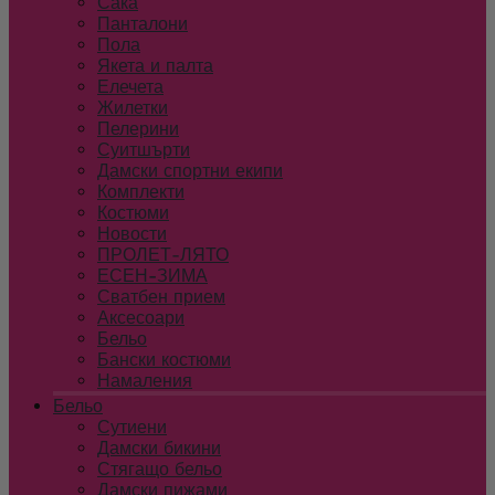
Сака
Панталони
Пола
Якета и палта
Елечета
Жилетки
Пелерини
Суитшърти
Дамски спортни екипи
Комплекти
Костюми
Новости
ПРОЛЕТ-ЛЯТО
ЕСЕН-ЗИМА
Сватбен прием
Аксесоари
Бельо
Бански костюми
Намаления
Бельо
Сутиени
Дамски бикини
Стягащо бельо
Дамски пижами