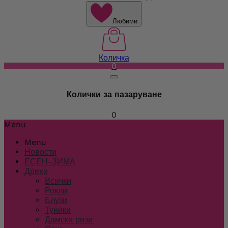
Любими
Количка
0
Колички за пазаруване
0
Menu
Menu
Новости
ЕСЕН-ЗИМА
Дрехи
Всички
Рокли
Блузи
Туники
Дамски ризи