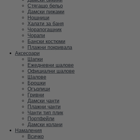
Стягащо бельо
Дамски пижами
Нощници
Халати за баня
Чорапогащник
Чорапи
Бански костюми
Плажни покривала
Аксесоари
Шапки
Ежедневни шалове
Официални шалове
Шалове
Брошки
Огърлици
Гривни
Дамски чанти
Плажни чанти
Чанти тип плик
Портфейли
Дамски колани
Намаления
Всичко