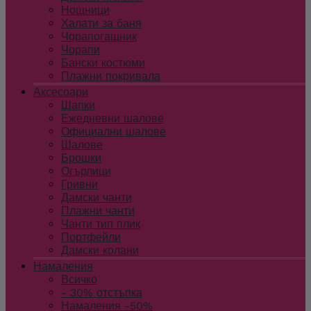
Нощници
Халати за баня
Чорапогащник
Чорапи
Бански костюми
Плажни покривала
Аксесоари
Шапки
Ежедневни шалове
Официални шалове
Шалове
Брошки
Огърлици
Гривни
Дамски чанти
Плажни чанти
Чанти тип плик
Портфейли
Дамски колани
Намаления
Всичко
- 30% отстъпка
Намаления -50%