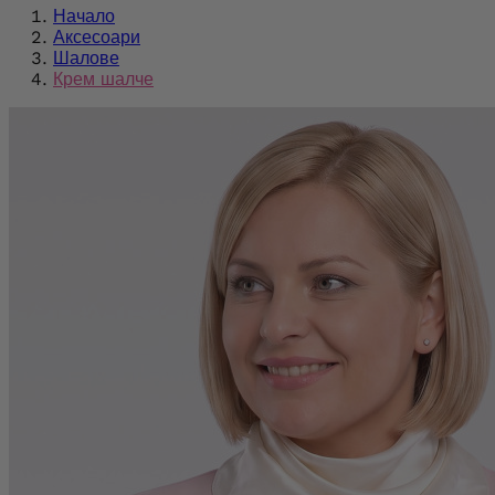
Начало
Аксесоари
Шалове
Крем шалче