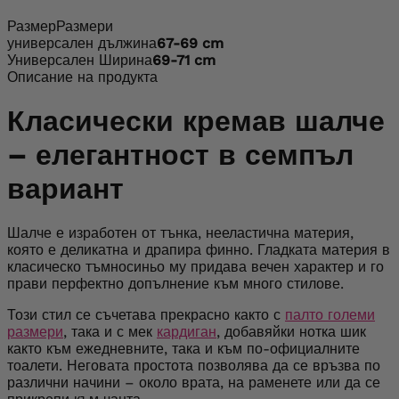
Размер
Размери
универсален
дължина
67-69 cm
Универсален
Ширина
69-71 cm
Описание на продукта
Класически кремав шалче
– елегантност в семпъл
вариант
Шалче е изработен от тънка, нееластична материя,
която е деликатна и драпира финно. Гладката материя в
класическо тъмносиньо му придава вечен характер и го
прави перфектно допълнение към много стилове.
Този стил се съчетава прекрасно както с
палто големи
размери
, така и с мек
кардиган
, добавяйки нотка шик
както към ежедневните, така и към по-официалните
тоалети. Неговата простота позволява да се връзва по
различни начини – около врата, на раменете или да се