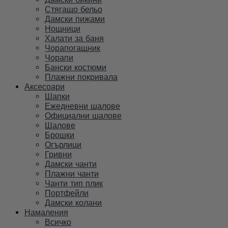
Стягащо бельо
Дамски пижами
Нощници
Халати за баня
Чорапогащник
Чорапи
Бански костюми
Плажни покривала
Аксесоари
Шапки
Ежедневни шалове
Официални шалове
Шалове
Брошки
Огърлици
Гривни
Дамски чанти
Плажни чанти
Чанти тип плик
Портфейли
Дамски колани
Намаления
Всичко