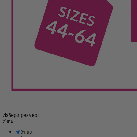
Избери размер:
Унив
Унив