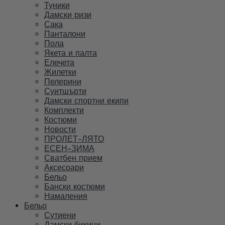
Туники
Дамски ризи
Сака
Панталони
Пола
Якета и палта
Елечета
Жилетки
Пелерини
Суитшърти
Дамски спортни екипи
Комплекти
Костюми
Новости
ПРОЛЕТ-ЛЯТО
ЕСЕН-ЗИМА
Сватбен прием
Аксесоари
Бельо
Бански костюми
Намаления
Бельо
Сутиени
Дамски бикини