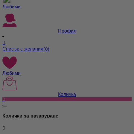
Любими
Профил

Списък с желания
(0)
Любими
Количка
0
Колички за пазаруване
0