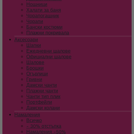
Нощници
Халати за баня
Чорапогащник
Чорапи
Бански костюми
Плажни покривала
Аксесоари
Шапки
Ежедневни шалове
Официални шалове
Шалове
Брошки
Огърлици
Гривни
Дамски чанти
Плажни чанти
Чанти тип плик
Портфейли
Дамски колани
Намаления
Всичко
- 30% отстъпка
Намаления -50%