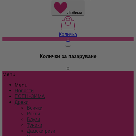
Любими
Количка
0
Колички за пазаруване
0
Menu
Menu
Новости
ЕСЕН-ЗИМА
Дрехи
Всички
Рокли
Блузи
Туники
Дамски ризи