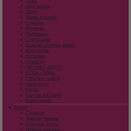
Сака
Панталони
Пола
Якета и палта
Елечета
Жилетки
Пелерини
Суитшърти
Дамски спортни екипи
Комплекти
Костюми
Новости
ПРОЛЕТ-ЛЯТО
ЕСЕН-ЗИМА
Сватбен прием
Аксесоари
Бельо
Бански костюми
Намаления
Бельо
Сутиени
Дамски бикини
Стягащо бельо
Дамски пижами