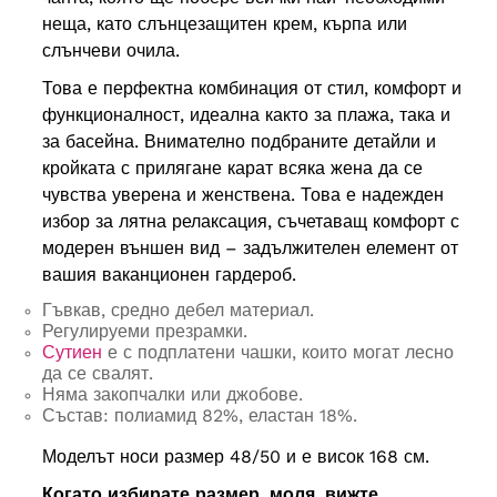
неща, като слънцезащитен крем, кърпа или
слънчеви очила.
Това е перфектна комбинация от стил, комфорт и
функционалност, идеална както за плажа, така и
за басейна. Внимателно подбраните детайли и
кройката с прилягане карат всяка жена да се
чувства уверена и женствена. Това е надежден
избор за лятна релаксация, съчетаващ комфорт с
модерен външен вид – задължителен елемент от
вашия ваканционен гардероб.
Гъвкав, средно дебел материал.
Регулируеми презрамки.
Сутиен
е с подплатени чашки, които могат лесно
да се свалят.
Няма закопчалки или джобове.
Състав: полиамид 82%, еластан 18%.
Моделът носи размер 48/50 и е висок 168 см.
Когато избирате размер, моля, вижте