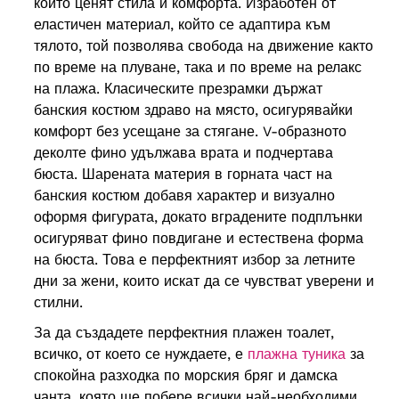
които ценят стила и комфорта. Изработен от
еластичен материал, който се адаптира към
тялото, той позволява свобода на движение както
по време на плуване, така и по време на релакс
на плажа. Класическите презрамки държат
банския костюм здраво на място, осигурявайки
комфорт без усещане за стягане. V-образното
деколте фино удължава врата и подчертава
бюста. Шарената материя в горната част на
банския костюм добавя характер и визуално
оформя фигурата, докато вградените подплънки
осигуряват фино повдигане и естествена форма
на бюста. Това е перфектният избор за летните
дни за жени, които искат да се чувстват уверени и
стилни.
За да създадете перфектния плажен тоалет,
всичко, от което се нуждаете, е
плажна туника
за
спокойна разходка по морския бряг и дамска
чанта, която ще побере всички най-необходими