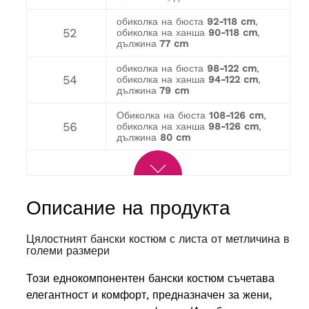
обиколка на бюста
92-118 cm
,
52
обиколка на ханша
90-118 cm
,
дължина
77 cm
обиколка на бюста
98-122 cm
,
54
обиколка на ханша
94-122 cm
,
дължина
79 cm
Обиколка на бюста
108-126 cm
,
56
обиколка на ханша
98-126 cm
,
дължина
80 cm
Описание на продукта
Цялостният бански костюм с листа от метличина в
големи размери
Този еднокомпонентен бански костюм съчетава
елегантност и комфорт, предназначен за жени,