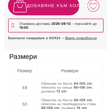
ДОБАВЯНЕ КЪМ КОЛИЧКАТА
Очаквана доставка
2026-08-12
- поръчайте до
15:00
Безопасно пазаруване в MDR24 –
Вижте подробности
Размери
Размер
Размери
Обиколка на бюста
84-100 cm
,
48
обиколка на ханша
86-106 cm
,
дължина
72 cm
Обиколка на бюста
88-108 cm
,
50
обиколка на тазобедрената става
88-108 cm
, дължина
74 cm