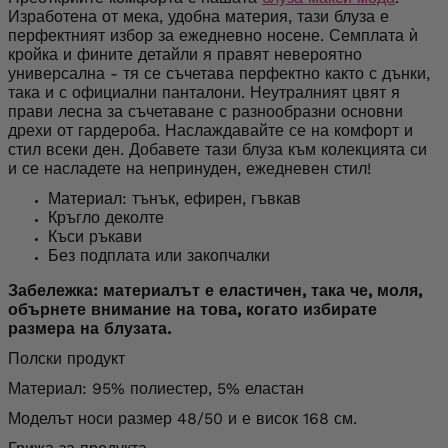
Изработена от мека, удобна материя, тази блуза е
перфектният избор за ежедневно носене. Семплата ѝ
кройка и фините детайли я правят невероятно
универсална - тя се съчетава перфектно както с дънки,
така и с официални панталони. Неутралният цвят я
прави лесна за съчетаване с разнообразни основни
дрехи от гардероба. Наслаждавайте се на комфорт и
стил всеки ден. Добавете тази блуза към колекцията си
и се насладете на непринуден, ежедневен стил!
Материал: тънък, ефирен, гъвкав
Кръгло деколте
Къси ръкави
Без подплата или закопчалки
Забележка: материалът е еластичен, така че, моля,
обърнете внимание на това, когато избирате
размера на блузата.
Полски продукт
Материал: 95% полиестер, 5% еластан
Моделът носи размер 48/50 и е висок 168 см.