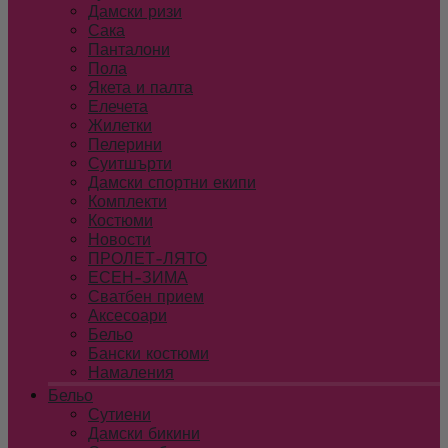
Дамски ризи
Сака
Панталони
Пола
Якета и палта
Елечета
Жилетки
Пелерини
Суитшърти
Дамски спортни екипи
Комплекти
Костюми
Новости
ПРОЛЕТ-ЛЯТО
ЕСЕН-ЗИМА
Сватбен прием
Аксесоари
Бельо
Бански костюми
Намаления
Бельо
Сутиени
Дамски бикини