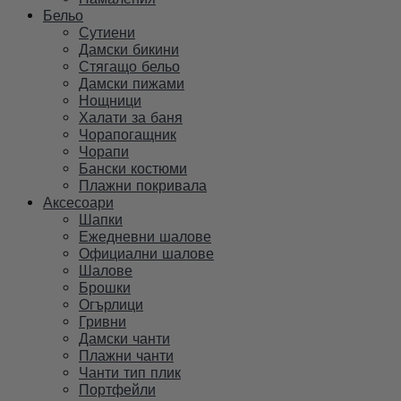
Бельо
Сутиени
Дамски бикини
Стягащо бельо
Дамски пижами
Нощници
Халати за баня
Чорапогащник
Чорапи
Бански костюми
Плажни покривала
Аксесоари
Шапки
Ежедневни шалове
Официални шалове
Шалове
Брошки
Огърлици
Гривни
Дамски чанти
Плажни чанти
Чанти тип плик
Портфейли