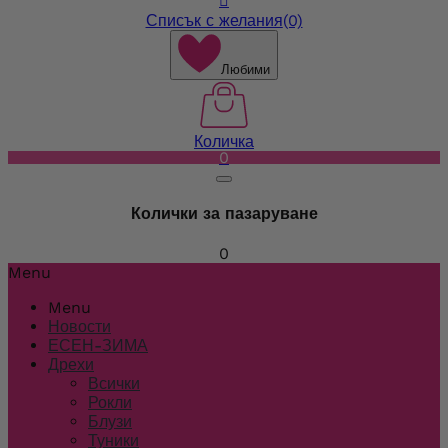

Списък с желания
(0)
Любими
Количка
0
Колички за пазаруване
0
Menu
Menu
Новости
ЕСЕН-ЗИМА
Дрехи
Всички
Рокли
Блузи
Туники