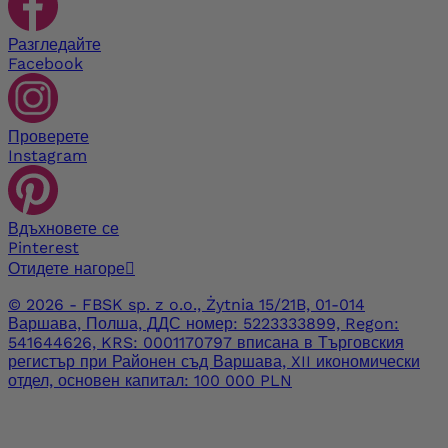
Разгледайте
Facebook
Проверете
Instagram
Вдъхновете се
Pinterest
Отидете нагоре

© 2026 - FBSK sp. z o.o., Żytnia 15/21B, 01-014
Варшава, Полша, ДДС номер: 5223333899, Regon:
541644626, KRS: 0001170797 вписана в Търговския
регистър при Районен съд Варшава, XII икономически
отдел, основен капитал: 100 000 PLN