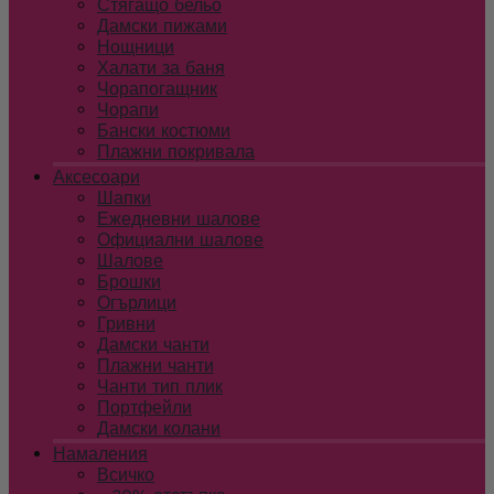
Стягащо бельо
Дамски пижами
Нощници
Халати за баня
Чорапогащник
Чорапи
Бански костюми
Плажни покривала
Аксесоари
Шапки
Ежедневни шалове
Официални шалове
Шалове
Брошки
Огърлици
Гривни
Дамски чанти
Плажни чанти
Чанти тип плик
Портфейли
Дамски колани
Намаления
Всичко