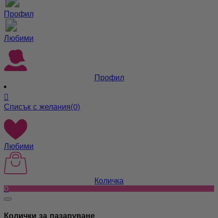
Профил
Любими
Профил

Списък с желания
(0)
Любими
Количка
0
Колички за пазаруване