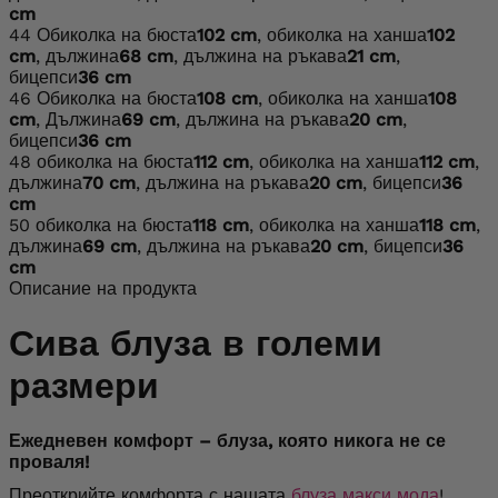
cm
44
Обиколка на бюста
102 cm
, обиколка на ханша
102
cm
, дължина
68 cm
, дължина на ръкава
21 cm
,
бицепси
36 cm
46
Обиколка на бюста
108 cm
, обиколка на ханша
108
cm
, Дължина
69 cm
, дължина на ръкава
20 cm
,
бицепси
36 cm
48
обиколка на бюста
112 cm
, обиколка на ханша
112 cm
,
дължина
70 cm
, дължина на ръкава
20 cm
, бицепси
36
cm
50
обиколка на бюста
118 cm
, обиколка на ханша
118 cm
,
дължина
69 cm
, дължина на ръкава
20 cm
, бицепси
36
cm
Описание на продукта
Сива блуза в големи
размери
Ежедневен комфорт – блуза, която никога не се
проваля!
Преоткрийте комфорта с нашата
блуза макси мода
!