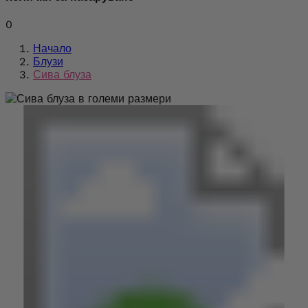
0
Начало
Блузи
Сива блуза