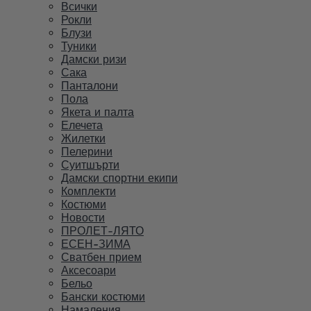
Всички
Рокли
Блузи
Туники
Дамски ризи
Сака
Панталони
Пола
Якета и палта
Елечета
Жилетки
Пелерини
Суитшърти
Дамски спортни екипи
Комплекти
Костюми
Новости
ПРОЛЕТ-ЛЯТО
ЕСЕН-ЗИМА
Сватбен прием
Аксесоари
Бельо
Бански костюми
Намаления