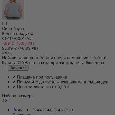


Сива блуза
Код на продукта:
01-117-0001-A2
7,99 € (15,63 лв)
23,99 € (46,92 лв)
-70%
Най-ниска цена от 30 дни преди намаление :
19,99 €
Купи за
7.19 €
с отстъпка при записване за бюлетина
-
Запиши се
✔
Плащане при получаване
✔
Поръчайте до 15:00 – изпращаме в същия ден
✔
Цена за доставка от 3,99 €
Избери размер:
42
42
44
46
48
50
Последна