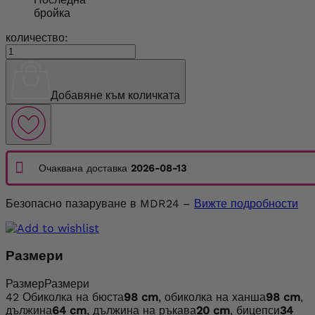
бройка
количество:
Добавяне към количката
Очаквана доставка
2026-08-13
Безопасно пазаруване в MDR24 –
Вижте подробности
Размери
Размер
Размери
42
Обиколка на бюста
98 cm
, обиколка на ханша
98 cm
,
дължина
64 cm
, дължина на ръкава
20 cm
, бицепси
34