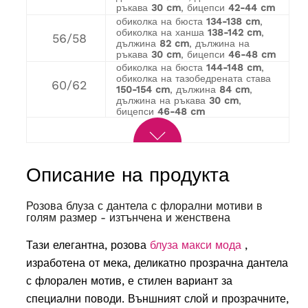
ръкава
30 cm
, бицепси
42-44 cm
обиколка на бюста
134-138 cm
,
обиколка на ханша
138-142 cm
,
56/58
дължина
82 cm
, дължина на
ръкава
30 cm
, бицепси
46-48 cm
обиколка на бюста
144-148 cm
,
обиколка на тазобедрената става
60/62
150-154 cm
, дължина
84 cm
,
дължина на ръкава
30 cm
,
бицепси
46-48 cm
Описание на продукта
Розова блуза с дантела с флорални мотиви в
голям размер - изтънчена и женствена
Тази елегантна, розова
блуза макси мода
,
изработена от мека, деликатно прозрачна дантела
с флорален мотив, е стилен вариант за
специални поводи. Външният слой и прозрачните,