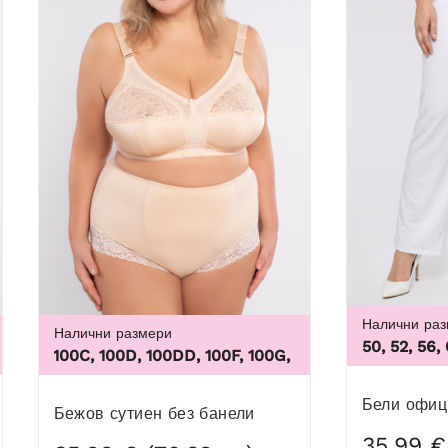
Налични ра
Налични размери
50, 52, 56,
L, 5XL, 6XL, 7XL, 8XL, 9XL
0B, 100C, 100D, 100DD, 100F, 100G, 100H, 100I, 100J, 100K, 10
Бели офи
Бежов сутиен без банели
35,99 €