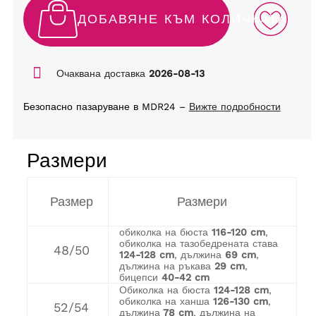
ДОБАВЯНЕ КЪМ КОЛИЧКАТА
Очаквана доставка
2026-08-13
Безопасно пазаруване в MDR24 –
Вижте подробности
Размери
Размер
Размери
обиколка на бюста
116-120 cm
,
обиколка на тазобедрената става
48/50
124-128 cm
, дължина
69 cm
,
дължина на ръкава
29 cm
,
бицепси
40-42 cm
Обиколка на бюста
124-128 cm
,
обиколка на ханша
126-130 cm
,
52/54
дължина
78 cm
, дължина на