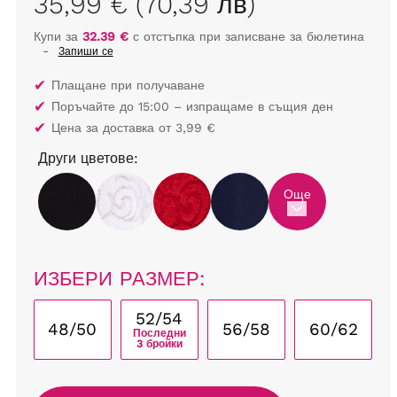
35,99 € (70,39 лв)
Купи за
32.39 €
с отстъпка при записване за бюлетина
-
Запиши се
✔
Плащане при получаване
✔
Поръчайте до 15:00 – изпращаме в същия ден
✔
Цена за доставка от 3,99 €
Други цветове:
Още
ИЗБЕРИ РАЗМЕР:
52/54
48/50
56/58
60/62
Последни
3 бройки