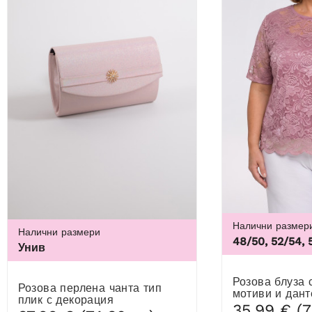
Налични размер
Налични размери
48/50, 52/54, 
Унив
Розова блуза с флорални
Розова перлена чанта тип
мотиви и дант
плик с декорация
35,99 € (7