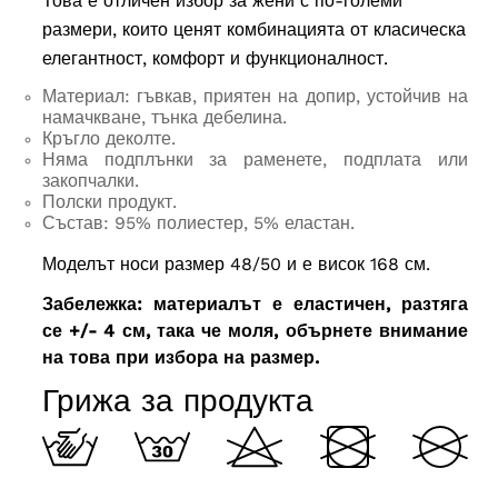
Това е отличен избор за жени с по-големи
размери, които ценят комбинацията от класическа
елегантност, комфорт и функционалност.
Материал: гъвкав, приятен на допир, устойчив на
намачкване, тънка дебелина.
Кръгло деколте.
Няма подплънки за раменете, подплата или
закопчалки.
Полски продукт.
Състав: 95% полиестер, 5% еластан.
Моделът носи размер 48/50 и е висок 168 см.
Забележка: материалът е еластичен, разтяга
се +/- 4 см, така че моля, обърнете внимание
на това при избора на размер.
Грижа за продукта