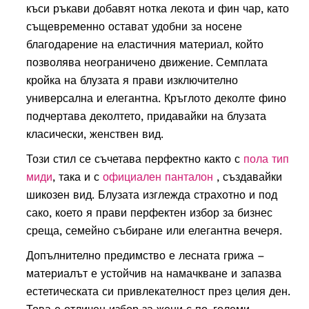
къси ръкави добавят нотка лекота и фин чар, като
същевременно остават удобни за носене
благодарение на еластичния материал, който
позволява неограничено движение.
Семплата
кройка на блузата я прави изключително
универсална и елегантна. Кръглото деколте фино
подчертава деколтето, придавайки на блузата
класически, женствен вид.
Този стил се съчетава перфектно както с
пола тип
миди
, така и с
официален панталон
, създавайки
шикозен вид. Блузата изглежда страхотно и под
сако, което я прави перфектен избор за бизнес
среща, семейно събиране или елегантна вечеря.
Допълнително предимство е лесната грижа –
материалът е устойчив на намачкване и запазва
естетическата си привлекателност през целия ден.