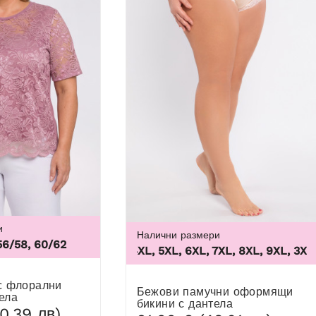
и
Налични размери
56/58, 60/62
3XL, 4XL, 5XL, 6XL, 7XL, 8XL, 9XL
,
3XL, 4X
10
Бежови памучни оформящи
ела
бикини с дантела
0,39 лв)