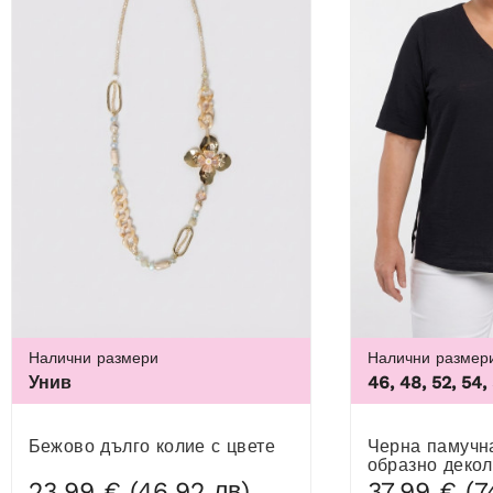
Налични размери
Налични размер
Унив
46, 48, 52, 54,
Бежово дълго колие с цвете
Черна памучна блуза с V-
образно декол
23,99 € (46,92 лв)
37,99 € (7