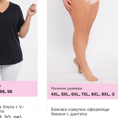
и
Налични размери
 56, 58
3XL, 4XL, 5XL, 6XL, 7XL, 8XL, 9XL
,
3XL, 4
1
Бежови памучни оформящи
те
бикини с дантела
4,30 лв)