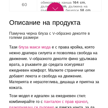
обиколка на ханша
164 cm
,
60
дължина
85 cm
, дължина на
ръкава
36 cm
, бицепси
58 cm
Обиколка на бюста
162 cm
,
обиколка на ханша
172 cm
,
62
Описание на продукта
дължина
88 cm
, дължина на
ръкава
36 cm
, бицепси
60 cm
обиколка на бюста
170 cm
,
Памучна черна блуза с V-образно деколте в
обиколка на ханша
176 cm
,
64
големи размери
дължина
88 cm
, дължина на
ръкава
36 cm
, бицепси
62 cm
Тази
блуза макси мода
е с права кройка, която
нежно драпира силуета и позволява свобода на
движение. V-образното деколте фино удължава
врата, а ръкавите до средата осигуряват
ежедневен комфорт. Малките странични цепки
добавят лекота и свобода на движение.
Материята е неразтеглива, дишаща и приятна за
кожата.
Този модел е идеален за ежедневен стил:
комбинирайте го с
панталон с прав крачол
,
разкопчаващ се пуловер
и дамска чанта, за да