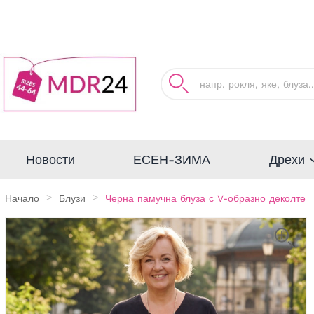
Дрехи
Новости
ЕСЕН-ЗИМА
Начало
Блузи
Черна памучна блуза с V-образно деколте