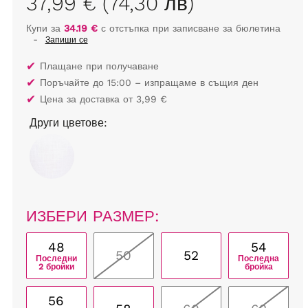
37,99 € (74,30 лв)
Купи за
34.19 €
с отстъпка при записване за бюлетина
-
Запиши се
✔
Плащане при получаване
✔
Поръчайте до 15:00 – изпращаме в същия ден
✔
Цена за доставка от 3,99 €
Други цветове:
ИЗБЕРИ РАЗМЕР:
48
54
50
52
Последни
Последна
2 бройки
бройка
56