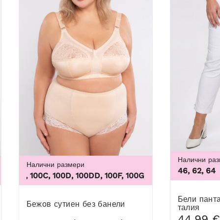
Налични ра
Налични размери
46, 62, 64
XL, 5XL, 6XL, 7XL, 8XL, 9XL
00B, 100C, 100D, 100DD, 100F, 100G, 100H, 100I, 100J, 100K, 1
Бели панталони с висока
Бежов сутиен без банели
талия
44,99 €