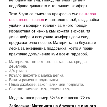
неподплатен вид. Неподплатеният дизайн
подобрява дишането и топлинния комфорт.
Тази блуза се съчетава прекрасно със
панталон
със стеснен крачол
и панталон с ръб, създавайки
удобни и модерни тоалети за много поводи.
Изработена от нежна към кожата вискоза, тя
диша добре и осигурява комфорт дори след
продължително носене. Материята на блузата е
лесна за ежедневна поддръжка, което я прави
практично допълнение към всеки гардероб.
Материалът не е много гъвкав, със средна
дебелина.
3/4 ръкав.
Кръгло деколте с малка цепка.
Вшити раменни подплънки.
Няма джобове, закопчалки или подплата.
Състав: вискоза 95%, еластан 5%.
Моделът носи размер 52/54 и е висок 172 см.
Забележка: Материята на блузата не е много