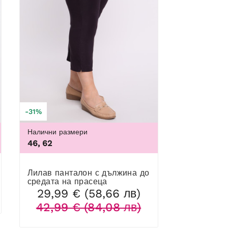
-31%
Налични размери
100I, 100J, 100K, 105B, 105C, 105D, 105DD, 105F, 105G, 105H, 
46, 62
Лилав панталон с дължина до
средата на прасеца
29,99 € (58,66 лв)
42,99 € (84,08 лв)