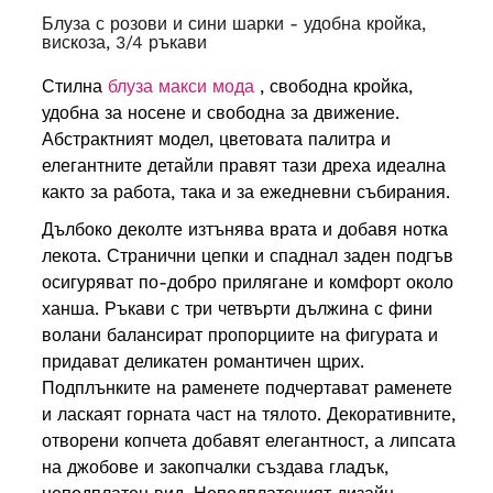
Блуза с розови и сини шарки - удобна кройка,
вискоза, 3/4 ръкави
Стилна
блуза макси мода
, свободна кройка,
удобна за носене и свободна за движение.
Абстрактният модел, цветовата палитра и
елегантните детайли правят тази дреха идеална
както за работа, така и за ежедневни събирания.
Дълбоко деколте изтънява врата и добавя нотка
лекота.
Странични цепки и спаднал заден подгъв
осигуряват по-добро прилягане и комфорт около
ханша.
Ръкави с три четвърти дължина с фини
волани балансират пропорциите на фигурата и
придават деликатен романтичен щрих.
Подплънките на раменете подчертават раменете
и ласкаят горната част на тялото. Декоративните,
отворени копчета добавят елегантност, а липсата
на джобове и закопчалки създава гладък,