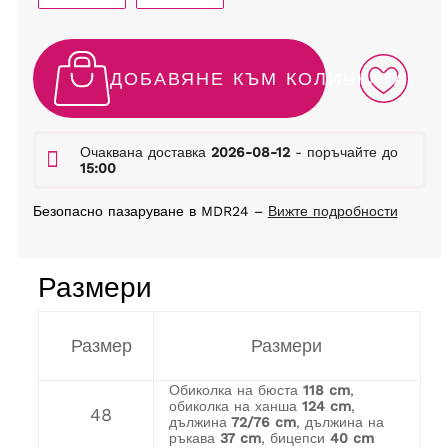
ДОБАВЯНЕ КЪМ КОЛИЧКАТА
Очаквана доставка
2026-08-12
- поръчайте до
15:00
Безопасно пазаруване в MDR24 –
Вижте подробности
Размери
Размер
Размери
Обиколка на бюста
118 cm
,
обиколка на ханша
124 cm
,
48
дължина
72/76 cm
, дължина на
ръкава
37 cm
, бицепси
40 cm