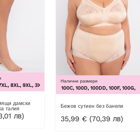
и
Налични размери
L, 8XL, 9XL
,
3XL, 4XL, 5XL, 6XL, 7XL, 8XL, 9XL
100B, 100C, 100D, 100DD, 100F, 100G, 100H, 
Бежов сутиен без банели
ка талия
3,01 лв)
35,99 € (70,39 лв)