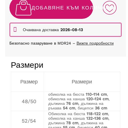
ДОБАВЯНЕ КЪМ КОЛИЧКАТА
Очаквана доставка
2026-08-13
Безопасно пазаруване в MDR24 –
Вижте подробности
Размери
Размер
Размери
обиколка на бюста
110-114 cm
,
обиколка на ханша
120-124 cm
,
48/50
дължина
76 cm
, дължина на
ръкава
54 cm
, бицепси
36 cm
Обиколка на бюста
118-122 cm
,
обиколка на ханша
132-136 cm
,
52/54
дължина
78 cm
, дължина на
ръкава
55 cm
, бицепси
40 cm