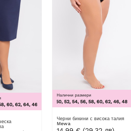
Налични размери
и
46, 48, 50, 52, 54, 56, 58, 60, 62
,
46, 48, 50, 5
0, 62, 64
,
46, 48, 50, 52, 54, 56, 58, 60, 62, 64
100B,
Черни бикини с висока талия
Mewa
ла
14,99 € (29,32 лв)