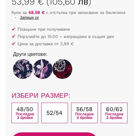
53,99 € (105,60 лв)
Купи за
48.59 €
с отстъпка при записване за бюлетина
-
Запиши се
✔
Плащане при получаване
✔
Поръчайте до 15:00 – изпращаме в същия ден
✔
Цена за доставка от 3,99 €
Други цветове:
ИЗБЕРИ РАЗМЕР:
48/50
56/58
60/62
52/54
Последни
Последни
Последни
2 бройки
3 бройки
2 бройки