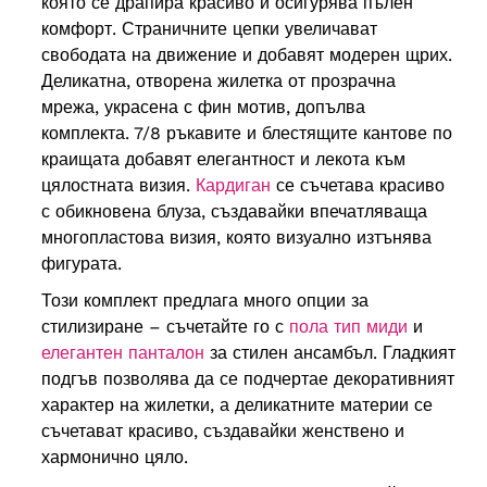
която се драпира красиво и осигурява пълен
комфорт. Страничните цепки увеличават
свободата на движение и добавят модерен щрих.
Деликатна, отворена жилетка от прозрачна
мрежа, украсена с фин мотив, допълва
комплекта. 7/8 ръкавите и блестящите кантове по
краищата добавят елегантност и лекота към
цялостната визия.
Кардиган
се съчетава красиво
с обикновена блуза, създавайки впечатляваща
многопластова визия, която визуално изтънява
фигурата.
Този комплект предлага много опции за
стилизиране – съчетайте го с
пола тип миди
и
елегантен панталон
за стилен ансамбъл. Гладкият
подгъв позволява да се подчертае декоративният
характер на жилетки, а деликатните материи се
съчетават красиво, създавайки женствено и
хармонично цяло.