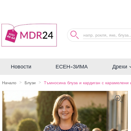
Дрехи
Новости
ЕСЕН-ЗИМА
Начало
Блузи
Тъмносина блуза и кардиган с карамелени 