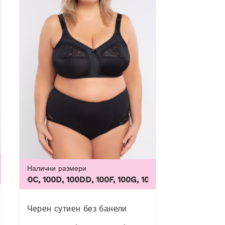
Налични размери
2, 54, 56, 58, 60, 62
 100C, 100D, 100DD, 100F, 100G, 100H, 100I, 100J, 100K, 105B,
Черен сутиен без банели