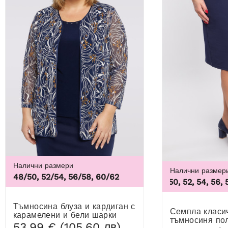
Налични размери
Налични размер
48/50, 52/54, 56/58, 60/62
46, 48, 50, 52, 54, 56, 58, 6
Тъмносина блуза и кардиган с
Семпла класическа
карамелени и бели шарки
тъмносиня по
53,99 € (105,60 лв)