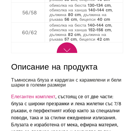
обиколка на бюста
130-134 cm
,
обиколка на ханша
140-144 cm
,
56/58
дължина
80 cm
, дължина на
ръкава
56 cm
, бицепси
40 cm
обиколка на бюста
140-144 cm
,
обиколка на ханша
152-156 cm
,
60/62
дължина
82 cm
, дължина на
ръкава
57 cm
, бицепси
42 cm
Описание на продукта
Тъмносина блуза и кардиган с карамелени и бели
шарки в големи размери
Елегантен комплект
, състоящ се от две части:
блуза с широки презрамки и лека жилетки със 7/8
ръкави, е перфектният избор както за специални
поводи, така и за стилни ежедневни излизания.
Блузата е изработена от мека, ефирна материя,