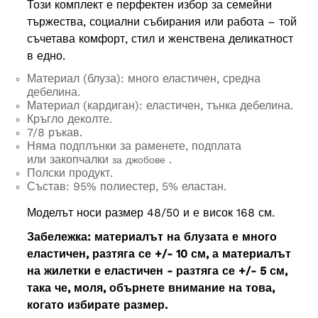
Този комплект е перфектен избор за семейни
тържества, социални събирания или работа – той
съчетава комфорт, стил и женствена деликатност
в едно.
Материал (блуза): много еластичен, средна
дебелина.
Материал (кардиган): еластичен, тънка дебелина.
Кръгло деколте.
7/8 ръкав.
Няма подплънки за раменете, подплата
или
закопчалки
.
за джобове
Полски продукт.
Състав: 95% полиестер, 5% еластан.
Моделът носи размер 48/50 и е висок 168 см.
Забележка: материалът на блузата е много
еластичен, разтяга се +/- 10 см, а материалът
на жилетки е еластичен - разтяга се +/- 5 см,
така че, моля, обърнете внимание на това,
когато избирате размер.