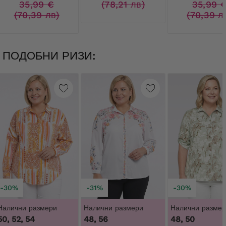
35,99 €
(78,21 лв)
35,99 
(70,39 лв)
(70,39 л
ПОДОБНИ РИЗИ:
-30%
-31%
-30%
Налични размери
Налични размери
Налични размер
50, 52, 54
48, 56
48, 50