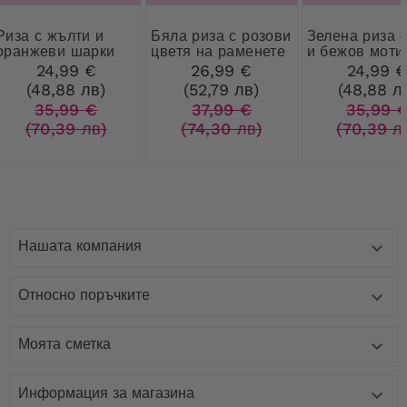
 жълти и
Бяла риза с розови
Зелена риза с бял
оранжеви шарки
цветя на раменете
и бежов моти
24,99 €
26,99 €
24,99 
(48,88 лв)
(52,79 лв)
(48,88 л
35,99 €
37,99 €
35,99 
(70,39 лв)
(74,30 лв)
(70,39 л
Нашата компания

Относно поръчките

Моята сметка

Информация за магазина
