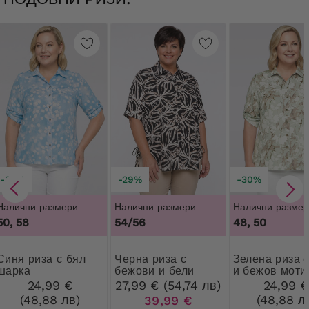
-30%
-29%
-30%
Налични размери
Налични размери
Налични размер
50, 58
54/56
48, 50
иза с бял
Черна риза с
Зелена риза с бял
шарка
бежови и бели
и бежов моти
шарки
24,99 €
27,99 € (54,74 лв)
24,99 
(48,88 лв)
(48,88 л
39,99 €