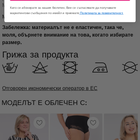
Материал: 100% полиестер.
Като се абонирате за нашия бюлетин, Вие се съгласявате да получавате
маркетингови съобщения по имейл и приемате
Политиката за поверителност.
Моделът носи размер 52/54 и е висок 172 см.
Забележка: материалът не е еластичен, така че,
моля, обърнете внимание на това, когато избирате
размер.
Грижа за продукта
Отговорен икономически оператор в ЕС
МОДЕЛЪТ Е ОБЛЕЧЕН С: