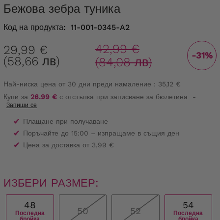
Бежова зебра туника
Код на продукта:
11-001-0345-A2
42,99 €
29,99 €
-31%
(58,66 лв)
(84,08 лв)
Най-ниска цена от 30 дни преди намаление :
35,12 €
Купи за
26.99 €
с отстъпка при записване за бюлетина
-
Запиши се
✔
Плащане при получаване
✔
Поръчайте до 15:00 – изпращаме в същия ден
✔
Цена за доставка от 3,99 €
ИЗБЕРИ РАЗМЕР:
48
54
50
52
Последна
Последна
бройка
бройка