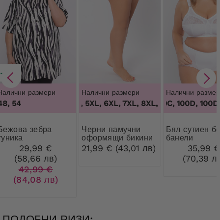
-31%
Налични размери
Налични размери
Налични размер
48, 54
3XL, 4XL, 5XL, 6XL, 7XL, 8XL, 9XL
100B, 100C, 100D, 100DD, 
,
3XL, 4XL, 5
а зебра
Черни памучни
Бял сутиен без
туника
оформящи бикини
банели
с дантела
29,99 €
21,99 € (43,01 лв)
35,99 
(58,66 лв)
(70,39 л
42,99 €
(84,08 лв)
ПОДОБНИ РИЗИ: