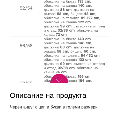
обиколка на бюста
132 cm
,
обиколка на ханша
140 cm
,
52/54
дължина
88 cm
, дължина на
ръкава
58 cm
, бицепс
48 cm
,
обиколка на талията
82-122 cm
,
обиколка на ханша
122 cm
,
дължина
99 cm
, състояние отпред
и отзад
32/38 cm
, обиколка на
ханша
72 cm
обиколка на бюста
140 cm
,
обиколка на ханша
148 cm
,
56/58
дължина
88 cm
, дължина на
ръкава
58 cm
, бицепс
50 cm
,
обиколка на талията
84-132 cm
,
обиколка на ханша
132 cm
,
дължина
99 cm
, състояние отпред
и отзад
32/38 cm
, обиколка на
ханша
74 cm
обиколка на бюста
156 cm
,
обиколка на ханша
164 cm
,
60/62
дължина
88 cm
, дължина на
ръкава
62 cm
, бицепс
52 cm
,
обиколка на талията
86-140 cm
,
Описание на продукта
обиколка на ханша
140 cm
,
дължина
99 cm
, състояние отпред
и отзад
32/40 cm
, бедро
80 cm
Черен анцуг с цип и букви в големи размери