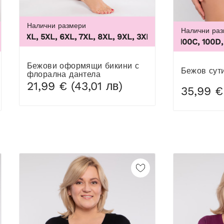
Налични размери
Налични ра
L, 4XL, 5XL, 6XL, 7XL, 8XL, 9XL
,
3XL, 4XL, 5XL, 6XL, 7XL,
100B, 100C, 100D, 100
Бежови оформящи бикини с
Бежов сут
флорална дантела
21,99 € (43,01 лв)
35,99 €