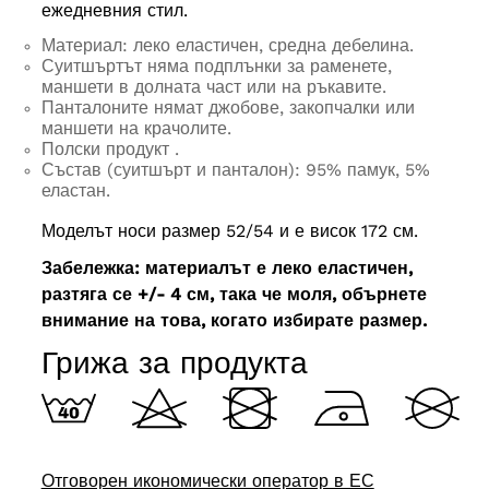
ежедневния стил.
Материал: леко еластичен, средна дебелина.
Суитшъртът няма подплънки за раменете,
маншети в долната част или на ръкавите.
Панталоните нямат джобове, закопчалки или
маншети на крачолите.
Полски продукт
.
Състав (суитшърт и панталон): 95% памук, 5%
еластан.
Моделът носи размер 52/54 и е висок 172 см.
Забележка: материалът е леко еластичен,
разтяга се +/- 4 см, така че моля, обърнете
внимание на това, когато избирате размер.
Грижа за продукта
Отговорен икономически оператор в ЕС