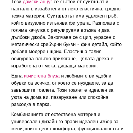
Този
дамски анцуг
се състои от суитшърт и
панталон, изработени от леко еластична, средно
тежка материя. Суитшъртът има удължен гръб,
който визуално изтънява фигурата. Разполага с
голяма качулка с регулируема връзка и два
дълбоки джоба. Закопчава се с цип, украсен с
металически сребърни букви - фин детайл, който
добавя модерен щрих. Еластична талия
осигурява плътно прилягане. Цялата дреха е
изработена от мека, дишаща материя.
Една
изчистена блуза
и любимите ви удобни
обувки са всичко, от което се нуждаете, за да
завършите тоалета. Този тоалет е идеален за
уюта на дома ви, пазаруване или спокойна
разходка в парка.
Комбинацията от естествена материя и
универсален дизайн го прави идеален избор за
жени, които ценят комфорта, функционалността и