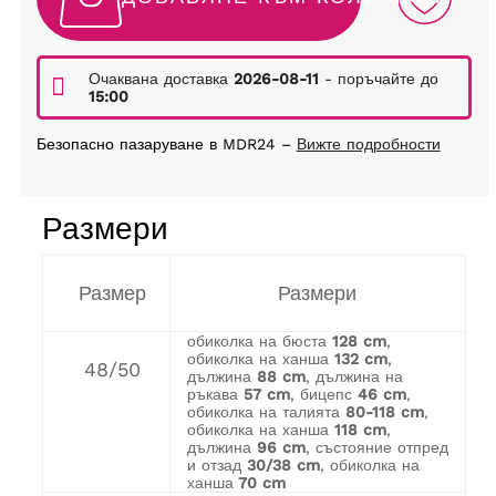
Очаквана доставка
2026-08-11
- поръчайте до
15:00
Безопасно пазаруване в MDR24 –
Вижте подробности
Размери
Размер
Размери
обиколка на бюста
128 cm
,
обиколка на ханша
132 cm
,
48/50
дължина
88 cm
, дължина на
ръкава
57 cm
, бицепс
46 cm
,
обиколка на талията
80-118 cm
,
обиколка на ханша
118 cm
,
дължина
96 cm
, състояние отпред
и отзад
30/38 cm
, обиколка на
ханша
70 cm