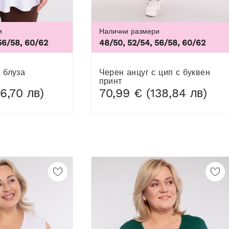
и
Налични размери
3X
56/58, 60/62
48/50, 52/54, 56/58, 60/62
а блуза
Черен анцуг с цип с буквен
принт
6,70 лв)
70,99 € (138,84 лв)