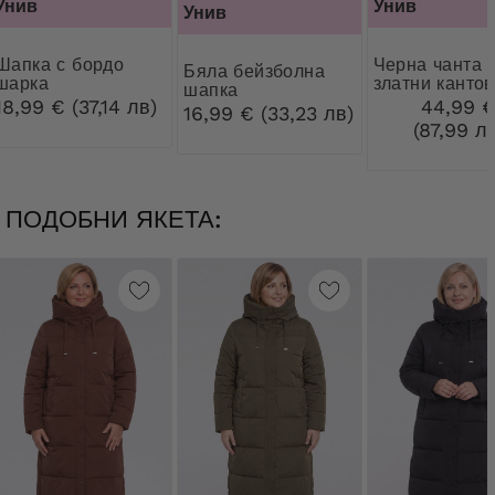
Унив
Унив
Унив
а с бордо
Черна чанта със
Бяла бейзболна
шарка
златни канто
шапка
18,99 € (37,14 лв)
44,99 
16,99 € (33,23 лв)
(87,99 л
ПОДОБНИ ЯКЕТА: