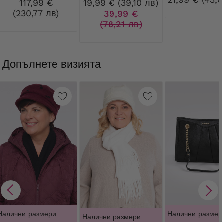
117,99 €
19,99 € (39,10 лв)
(230,77 лв)
39,99 €
(78,21 лв)
Допълнете визията
Налични размери
Налични размер
Налични размери