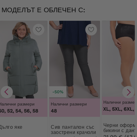
МОДЕЛЪТ Е ОБЛЕЧЕН С:
-50%
Налични размер
Налични размери
Налични размери
3XL, 4XL, 5XL, 6XL, 7
50, 52, 54, 56, 58
48
Черни оформящи
дълго яке
Сив панталон със
бикини с дан
заострени крачоли
на цветя
21,99 € (43,0