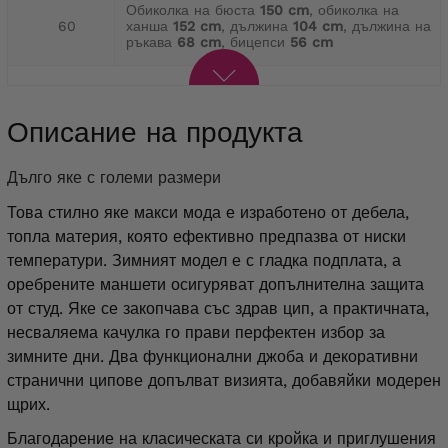
Обиколка на бюста
150 cm
, обиколка на
60
ханша
152 cm
, дължина
104 cm
, дължина на
ръкава
68 cm
, бицепси
56 cm
Описание на продукта
дълго яке с големи размери
Това стилно яке макси мода е изработено от дебела,
топла материя, която ефективно предпазва от ниски
температури. Зимният модел е с гладка подплата, а
оребрените маншети осигуряват допълнителна защита
от студ. Яке се закопчава със здрав цип, а практичната,
несваляема качулка го прави перфектен избор за
зимните дни. Два функционални джоба и декоративни
странични ципове допълват визията, добавяйки модерен
щрих.
Благодарение на класическата си кройка и приглушения