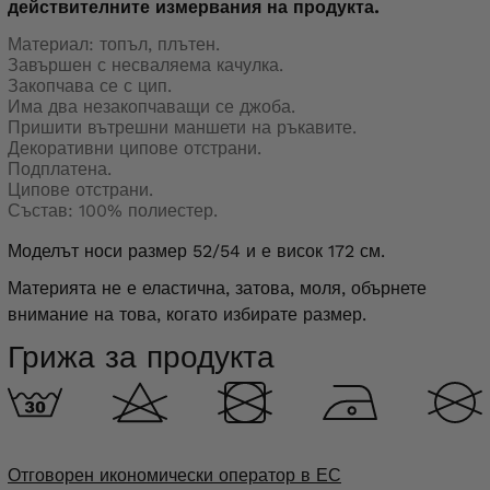
действителните измервания на продукта.
Материал: топъл, плътен.
Завършен с несваляема качулка.
Закопчава се с цип.
Има два незакопчаващи се джоба.
Пришити вътрешни маншети на ръкавите.
Декоративни ципове отстрани.
Подплатена.
Ципове отстрани.
Състав: 100% полиестер.
Моделът носи размер 52/54 и е висок 172 см.
Материята не е еластична, затова, моля, обърнете
внимание на това, когато избирате размер.
Грижа за продукта
Отговорен икономически оператор в ЕС