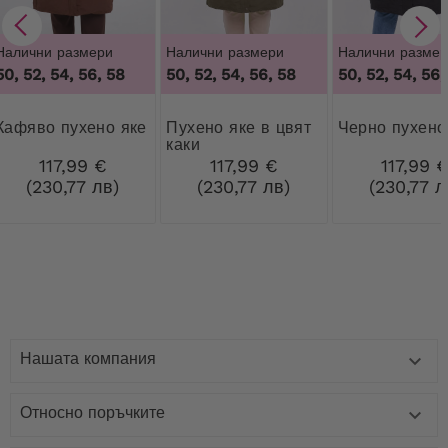
Налични размери
Налични размери
Налични размер
50, 52, 54, 56, 58
50, 52, 54, 56, 58
50, 52, 54, 56,
Кафяво пухено яке
Пухено яке в цвят
Черно пухено
каки
117,99 €
117,99 €
117,99 
(230,77 лв)
(230,77 лв)
(230,77 л
Нашата компания

Относно поръчките
