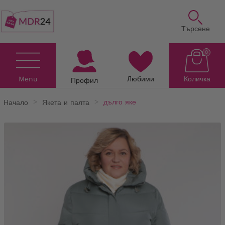
Търсене
0
Menu
Любими
Количка
Профил
Начало
Якета и палта
дълго яке