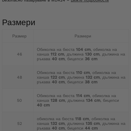
Безопасно пазаруване в MDR24 –
Вижте подробности
Размери
Размер
Размери
Обиколка на бюста
104 cm
, обиколка на
46
ханша
112 cm
, дължина
130 cm
, дължина на
ръкава
40 cm
, бицепси
36 cm
Обиколка на бюста
110 cm
, обиколка на
48
ханша
122 cm
, дължина
132 cm
, дължина на
ръкава
40 cm
, бицепси
38 cm
Обиколка на бюста
114 cm
, обиколка на
50
ханша
128 cm
, дължина
134 cm
, бицепси
40 cm
обиколка на бюста
118 cm
, обиколка на
52
ханша
132 cm
, дължина
135 cm
, дължина на
ръкава
40 cm
, бицепси
44 cm