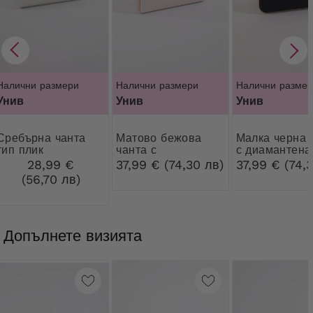
Налични размери
Налични размери
Налични размер
Унив
Унив
Унив
рна чанта
Матово бежова
Малка черна чанта
тип плик
чанта с
с диамантена
декоративна
закопчалка
28,99 €
37,99 € (74,30 лв)
37,99 € (74,
закопчалка
(56,70 лв)
Допълнете визията