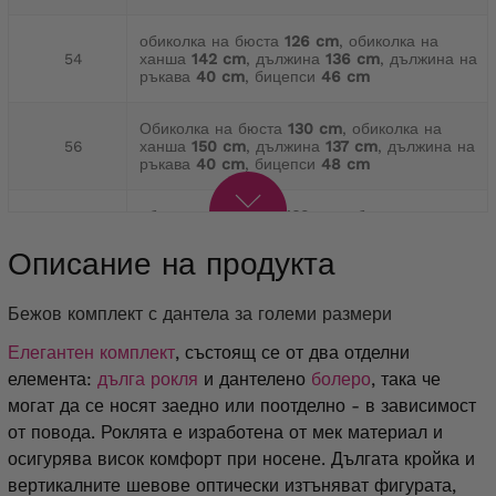
обиколка на бюста
126 cm
, обиколка на
54
ханша
142 cm
, дължина
136 cm
, дължина на
ръкава
40 cm
, бицепси
46 cm
Обиколка на бюста
130 cm
, обиколка на
56
ханша
150 cm
, дължина
137 cm
, дължина на
ръкава
40 cm
, бицепси
48 cm
обиколка на бюста
132 cm
, обиколка на
58
ханша
156 cm
, дължина
138 cm
, дължина на
ръкава
41 cm
, бицепси
50 cm
Описание на продукта
Обиколка на бюста
136 cm
, обиколка на
Бежов комплект с дантела за големи размери
60
ханша
160 cm
, дължина
139 cm
, дължина на
ръкава
41 cm
, бицепси
52 cm
Елегантен комплект
, състоящ се от два отделни
елемента:
дълга рокля
и дантелено
болеро
, така че
обиколка на бюста
144 cm
, обиколка на
могат да се носят заедно или поотделно - в зависимост
62
ханша
164 cm
, дължина
140 cm
, дължина на
ръкава
42 cm
, бицепси
54 cm
от повода. Роклята е изработена от мек материал и
осигурява висок комфорт при носене. Дългата кройка и
Обиколка на бюста
148 cm
, обиколка на
вертикалните шевове оптически изтъняват фигурата,