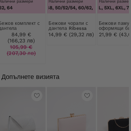
Налични размери
Налични размери
Налични размер
62, 64
44/46/48, 50/52/54, 60/62
3XL, 4XL, 5XL, 6XL, 7X
,
44/46/48, 50/52/
омплект с
Бежови чорапи с
Бежови памучни
дантела
дантела Ribessa
оформящи би
с дантела
84,99 €
14,99 € (29,32 лв)
21,99 € (43,0
(166,23 лв)
105,99 €
(207,30 лв)
Допълнете визията