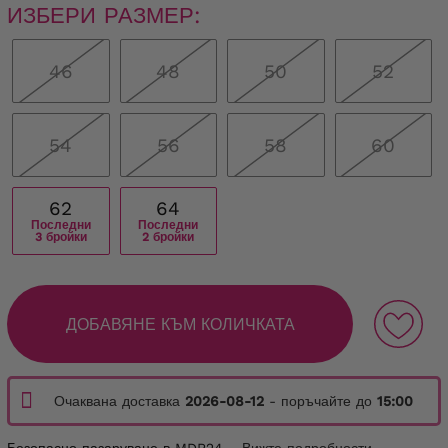
ИЗБЕРИ РАЗМЕР:
46
48
50
52
54
56
58
60
62
64
Последни
Последни
3 бройки
2 бройки
ДОБАВЯНЕ КЪМ КОЛИЧКАТА
Очаквана доставка
2026-08-12
- поръчайте до
15:00