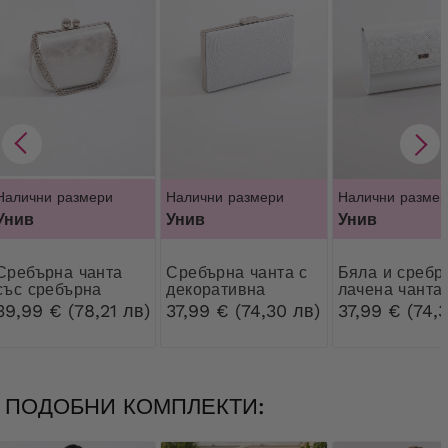
Налични размери
Налични размери
Налични размер
Унив
Унив
Унив
рна чанта
Сребърна чанта с
Бяла и сребриста
със сребърна
декоративна
лачена чанта
закопчалка
закопчалка
плик
39,99 € (78,21 лв)
37,99 € (74,30 лв)
37,99 € (74,
ПОДОБНИ КОМПЛЕКТИ: