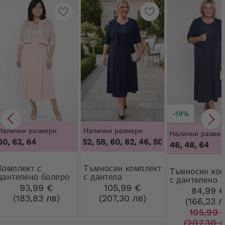
-19%
Налични размери
Налични размери
Налични размер
60, 62, 64
46, 50, 52, 58, 60, 62
,
46, 50, 52, 58, 60, 62
46, 48, 64
ект с
Тъмносин комплект
Тъмносин комплект
дантелено болеро
с дантела
с дантелено
93,99 €
105,99 €
болеро
84,99 
(183,83 лв)
(207,30 лв)
(166,23 л
105,99 
(207,30 л