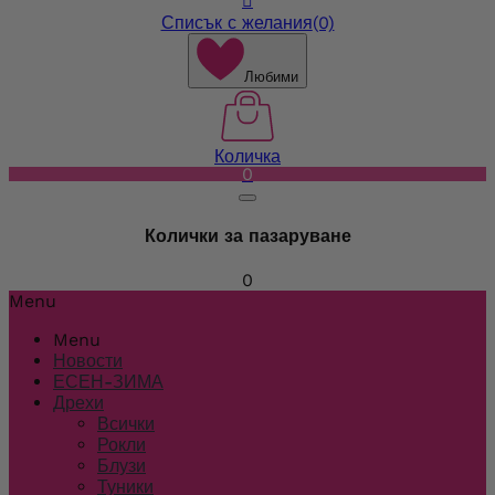

Списък с желания
(0)
Любими
Количка
0
Колички за пазаруване
0
Menu
Menu
Новости
ЕСЕН-ЗИМА
Дрехи
Всички
Рокли
Блузи
Туники