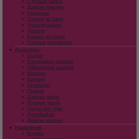
Стягащо бельо
Дамски пижами
Нощници
Халати за баня
Чорапогащник
Чорапи
Бански костюми
Плажни покривала
Аксесоари
Шапки
Ежедневни шалове
Официални шалове
Шалове
Брошки
Огърлици
Гривни
Дамски чанти
Плажни чанти
Чанти тип плик
Портфейли
Дамски колани
Намаления
Всичко