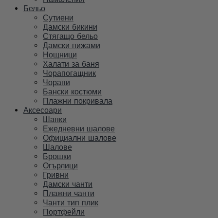
Бельо
Сутиени
Дамски бикини
Стягащо бельо
Дамски пижами
Нощници
Халати за баня
Чорапогащник
Чорапи
Бански костюми
Плажни покривала
Аксесоари
Шапки
Ежедневни шалове
Официални шалове
Шалове
Брошки
Огърлици
Гривни
Дамски чанти
Плажни чанти
Чанти тип плик
Портфейли