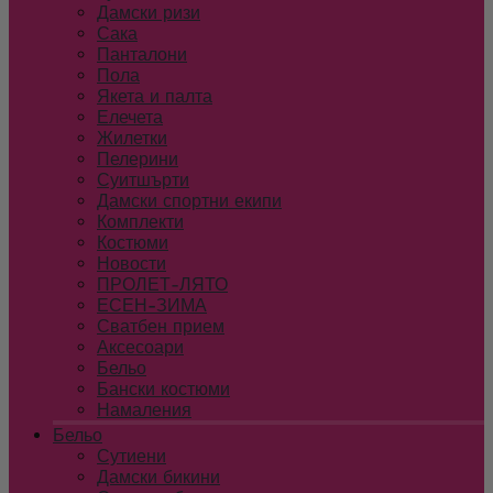
Дамски ризи
Сака
Панталони
Пола
Якета и палта
Елечета
Жилетки
Пелерини
Суитшърти
Дамски спортни екипи
Комплекти
Костюми
Новости
ПРОЛЕТ-ЛЯТО
ЕСЕН-ЗИМА
Сватбен прием
Аксесоари
Бельо
Бански костюми
Намаления
Бельо
Сутиени
Дамски бикини