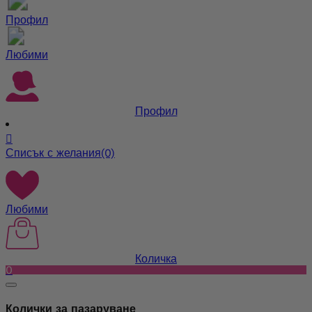
Профил
Любими
Профил

Списък с желания
(0)
Любими
Количка
0
Колички за пазаруване