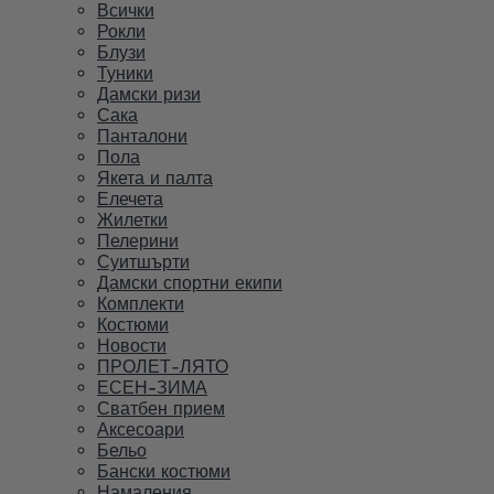
Всички
Рокли
Блузи
Туники
Дамски ризи
Сака
Панталони
Пола
Якета и палта
Елечета
Жилетки
Пелерини
Суитшърти
Дамски спортни екипи
Комплекти
Костюми
Новости
ПРОЛЕТ-ЛЯТО
ЕСЕН-ЗИМА
Сватбен прием
Аксесоари
Бельо
Бански костюми
Намаления