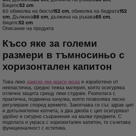
Бицепс
52 cm
60
обиколка на бюста
152 cm
, обиколка на бедрата
152
cm
, Дължина
88 cm
, дължина на ръкава
65 cm
,
бицепс
52 cm
Описание на продукта
Късо яке за големи
размери в тъмносиньо с
хоризонтален капитон
Това леко
дамско яке макси мода
е изработено от
нееластична, средно тежка материя, която осигурява
отлична защита срещу леки студове. Разполага с
практична, подвижна качулка, която позволява лесно
регулиране според времето. Закопчава се със здрав цип
и допълнителни копчета, а два джоба с цип осигуряват
удобно и сигурно съхранение на малки предмети. С
подплата и украса с хоризонтален капитон, то съчетава
функционалност с естетика.