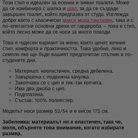
Този стил е идеален за есенни и зимни тоалети. Може
да се комбинира с шапка и
шал
, за да се създаде
завършен тоалет, който предпазва от студа. Изглежда
добре както с класически
макси мода панталон
, така и с
по-елегантни основни дрехи от гардероба – това е стил,
който лесно може да се носи за много поводи.
Това е чудесен вариант за жени, които ценят вечния
стил, комфорта и практичността. Това удобно, леко и
семпло яке ще бъде вашият предпочитан спътник в по-
студените дни.
Материал: нееластичен, средна дебелина.
Завършена с подвижна качулка.
Закопчава се с цип и тик-так копчета.
Има два джоба с цип.
Подплатена.
Състав: 100% полиестер.
Моделът носи размер 52/54 и е висок 172 см.
Забележка: материалът не е еластичен, така че,
моля, обърнете това внимание, когато избирате
размер.