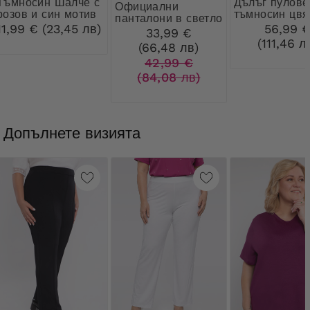
н Шалче с
Дълъг пуловер в
Официални
розов и син мотив
тъмносин цвя
панталони в светло
11,99 € (23,45 лв)
56,99 
бежово
33,99 €
(111,46 л
(66,48 лв)
42,99 €
(84,08 лв)
Допълнете визията