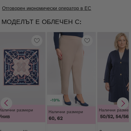
Отговорен икономически оператор в ЕС
МОДЕЛЪТ Е ОБЛЕЧЕН С:
-19%
Налични размери
Налични размер
Налични размери
Унив
46/48, 50/52, 54/56, 
60, 62