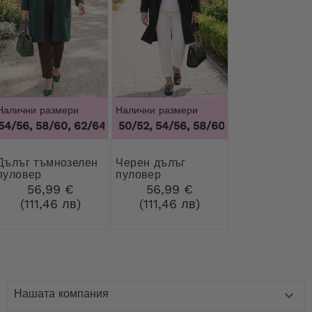
Налични размери
Налични размери
4/56, 58/60, 62/64
46/48, 50/52, 54/56, 58/60
,
50/52, 54/56, 58/60, 62/64
,
46/48, 50/52, 5
ъмнозелен
Черен дълъг
пуловер
пуловер
56,99 €
56,99 €
(111,46 лв)
(111,46 лв)
Нашата компания
