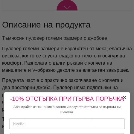
Описание на продукта
Тъмносин пуловер големи размери с джобове
Пуловер големи размери е изработен от мека, еластична
вискоза, която се спуска гладко по тялото и осигурява
комфорт. Разполага с дълги ръкави с копчета на
маншетите и V-образно деколте за елегантен завършек.
Предната част е с практично закопчаване с копчета и
два просторни джоба. Пуловер няма подплънки на
раменете или подплата, което го прави лек и удобен за
-10% ОТСТЪПКА ПРИ ПЪРВА ПОРЪЧКА
носене. Изглежда добре както закопчан, така и
Абонирайте се за нашия бюлетин и получете отстъпка за първата си
разкопчан.
покупка.
Това е универсален полски продукт, който се съчетава
идеално с
панталон с прав крачол
и
клин
.