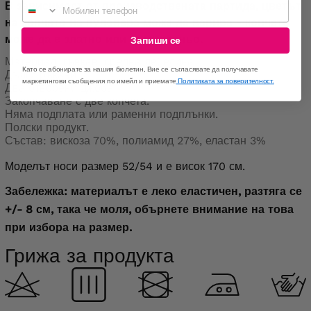
Мобилен телефон
В зависимост от производствената партида, цветът
на копчето на пуловера може да варира - копчето
може да е златно или тъмносиньо.
Запиши се
Материал: гъвкав, средна дебелина.
Като се абонирате за нашия бюлетин, Вие се съгласявате да получавате
Дълги ръкави.
маркетингови съобщения по имейл и приемате
Политиката за поверителност.
Два отворени джоба.
Закопчаване с две копчета.
Няма подплата или раменни подплънки.
Полски продукт.
Състав: вискоза 70%, полиамид 27%, еластан 3%
Моделът носи размер 52/54 и е висок 170 см.
Забележка: материалът е леко еластичен, разтяга се
+/- 8 см, така че моля, обърнете внимание на това
при избора на размер.
Грижа за продукта