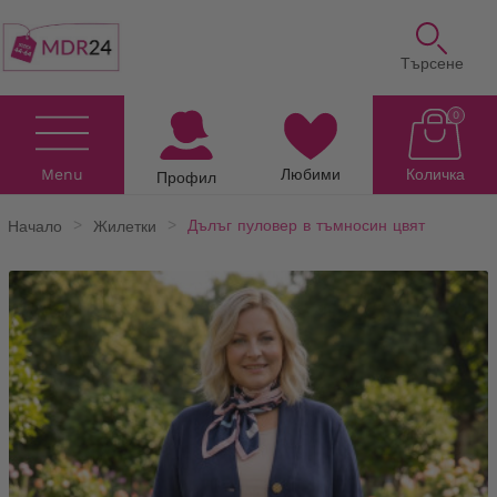
Търсене
0
Menu
Любими
Количка
Профил
Начало
Жилетки
Дълъг пуловер в тъмносин цвят