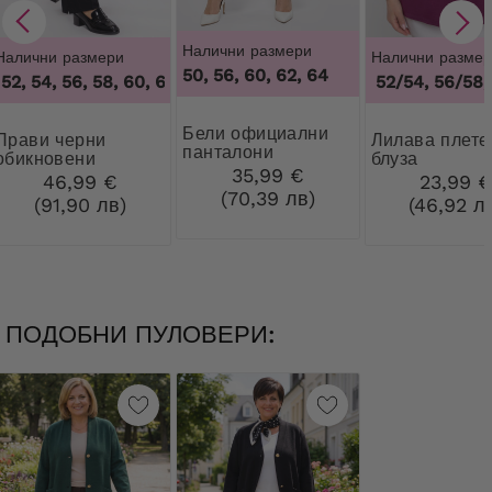
Налични размери
Налични размери
Налични размер
50, 56, 60, 62, 64
2, 54, 56, 58, 60, 62, 64
,
48, 50, 52, 54, 56, 58, 60, 62, 64
48/50, 52/54, 56/58, 
Бели официални
и черни
Лилава плетена
панталони
обикновени
блуза
35,99 €
панталони
46,99 €
23,99 
(70,39 лв)
(91,90 лв)
(46,92 л
ПОДОБНИ ПУЛОВЕРИ: