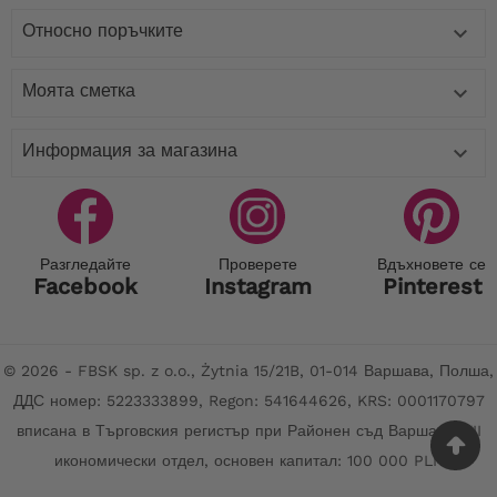
Относно поръчките

Моята сметка

Информация за магазина

Разгледайте
Проверете
Вдъхновете се
Facebook
Instagram
Pinterest
© 2026 - FBSK sp. z o.o., Żytnia 15/21B, 01-014 Варшава, Полша,
ДДС номер: 5223333899, Regon: 541644626, KRS: 0001170797
вписана в Търговския регистър при Районен съд Варшава, XII
икономически отдел, основен капитал: 100 000 PLN