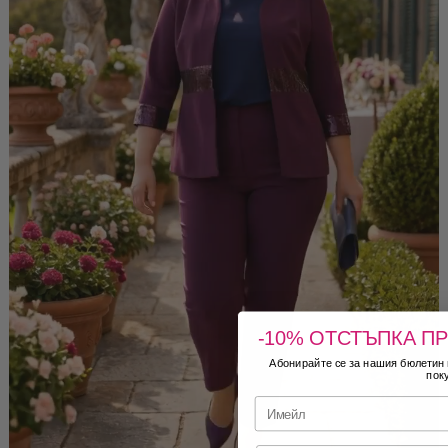
-10% ОТСТЪПКА П
Абонирайте се за нашия бюлетин и
поку