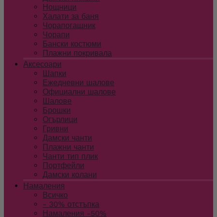
Нощници
Халати за баня
Чорапогащник
Чорапи
Бански костюми
Плажни покривала
Аксесоари
Шапки
Ежедневни шалове
Официални шалове
Шалове
Брошки
Огърлици
Гривни
Дамски чанти
Плажни чанти
Чанти тип плик
Портфейли
Дамски колани
Намаления
Всичко
- 30% отстъпка
Намаления -50%