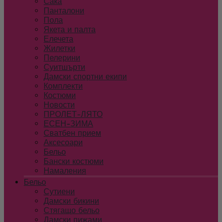
Сака
Панталони
Пола
Якета и палта
Елечета
Жилетки
Пелерини
Суитшърти
Дамски спортни екипи
Комплекти
Костюми
Новости
ПРОЛЕТ-ЛЯТО
ЕСЕН-ЗИМА
Сватбен прием
Аксесоари
Бельо
Бански костюми
Намаления
Бельо
Сутиени
Дамски бикини
Стягащо бельо
Дамски пижами