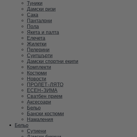
Туники
Дамски ризи
Сака
Панталони
Пола
Якета и палта
Елечета
Жилетки
Пелерини
Суитшърти
Дамски спортни екипи
Комплекти
Костюми
Новости
ПРОЛЕТ-ЛЯТО
ЕСЕН-ЗИМА
Сватбен прием
Аксесоари
Бельо
Бански костюми
Намаления
Бельо
Сутиени
Дамски бикини