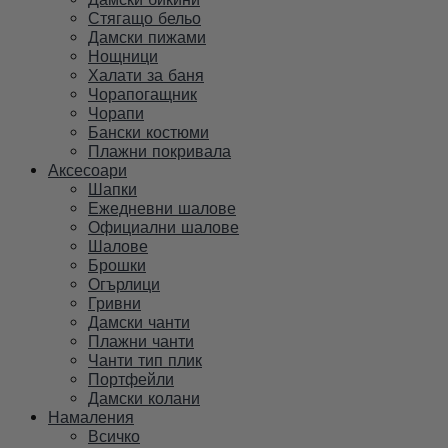
Стягащо бельо
Дамски пижами
Нощници
Халати за баня
Чорапогащник
Чорапи
Бански костюми
Плажни покривала
Аксесоари
Шапки
Ежедневни шалове
Официални шалове
Шалове
Брошки
Огърлици
Гривни
Дамски чанти
Плажни чанти
Чанти тип плик
Портфейли
Дамски колани
Намаления
Всичко