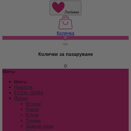
Любими
Количка
0
Колички за пазаруване
0
Menu
Menu
Новости
ЕСЕН-ЗИМА
Дрехи
Всички
Рокли
Блузи
Туники
Дамски ризи