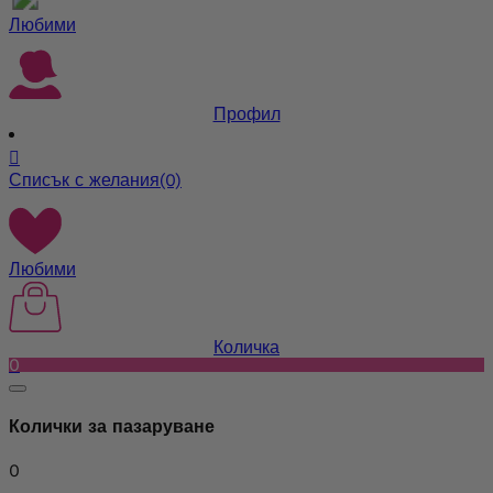
Любими
Профил

Списък с желания
(0)
Любими
Количка
0
Колички за пазаруване
0