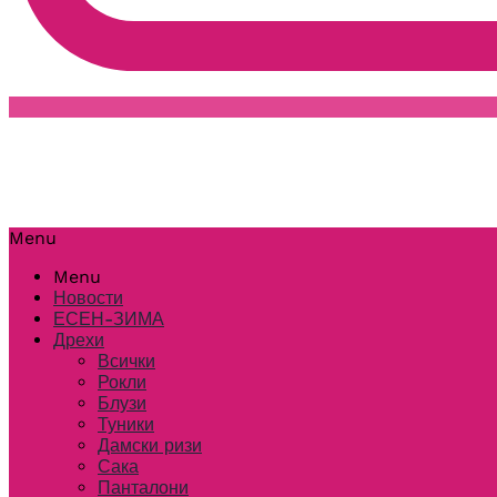
Menu
Menu
Новости
ЕСЕН-ЗИМА
Дрехи
Всички
Рокли
Блузи
Туники
Дамски ризи
Сака
Панталони