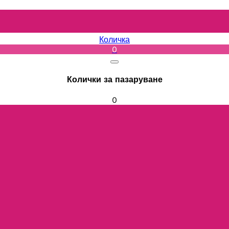
Количка
0
Колички за пазаруване
0