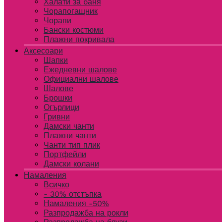
Халати за баня
Чорапогащник
Чорапи
Бански костюми
Плажни покривала
Аксесоари
Шапки
Ежедневни шалове
Официални шалове
Шалове
Брошки
Огърлици
Гривни
Дамски чанти
Плажни чанти
Чанти тип плик
Портфейли
Дамски колани
Намаления
Всичко
- 30% отстъпка
Намаления -50%
Разпродажба на рокли