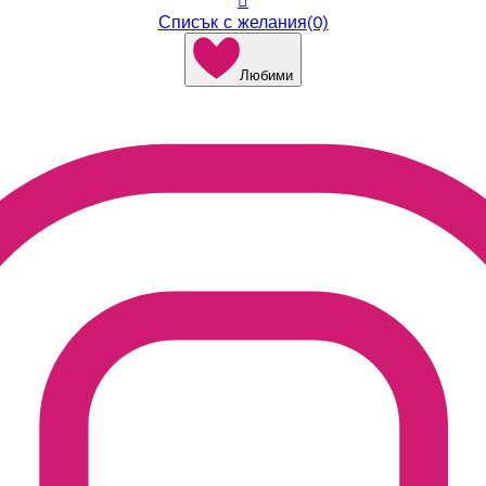

Списък с желания
(0)
Любими