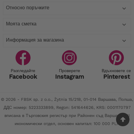
Относно поръчките

Моята сметка

Информация за магазина

Разгледайте
Проверете
Вдъхновете се
Facebook
Instagram
Pinterest
© 2026 - FBSK sp. z o.o., Żytnia 15/21B, 01-014 Варшава, Полша,
ДДС номер: 5223333899, Regon: 541644626, KRS: 0001170797
вписана в Търговския регистър при Районен съд Варшава, XII
икономически отдел, основен капитал: 100 000 PLN