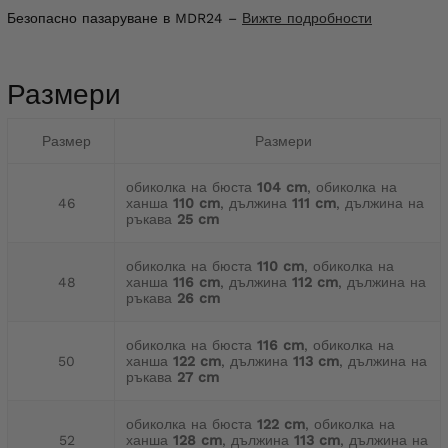
Безопасно пазаруване в MDR24 –
Вижте подробности
Размери
Размер
Размери
обиколка на бюста
104 cm
, обиколка на
46
ханша
110 cm
, дължина
111 cm
, дължина на
ръкава
25 cm
обиколка на бюста
110 cm
, обиколка на
48
ханша
116 cm
, дължина
112 cm
, дължина на
ръкава
26 cm
обиколка на бюста
116 cm
, обиколка на
50
ханша
122 cm
, дължина
113 cm
, дължина на
ръкава
27 cm
обиколка на бюста
122 cm
, обиколка на
52
ханша
128 cm
, дължина
113 cm
, дължина на