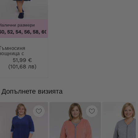
Налични размери
0, 52, 54, 56, 58, 60, 62
,
46, 48, 50, 52, 54, 56, 58, 60, 62
осиня
нощница с
декорация Mewa
51,99 €
(101,68 лв)
Допълнете визията