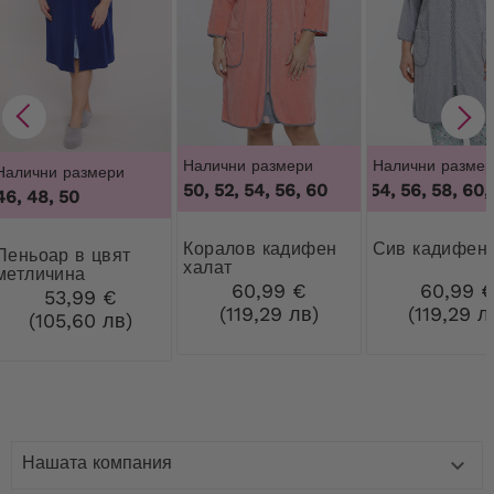
Налични размери
Налични размер
Налични размери
50, 52, 54, 56, 60
50, 52, 54, 56, 58, 60, 
46, 48, 50
Коралов кадифен
Сив кадифен
ар в цвят
халат
метличина
60,99 €
60,99 
53,99 €
(119,29 лв)
(119,29 л
(105,60 лв)
Нашата компания
