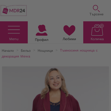
Търсене
0
Menu
Любими
Количка
Профил
Начало
Бельо
Нощници
Тъмносиня нощница с
декорация Mewa