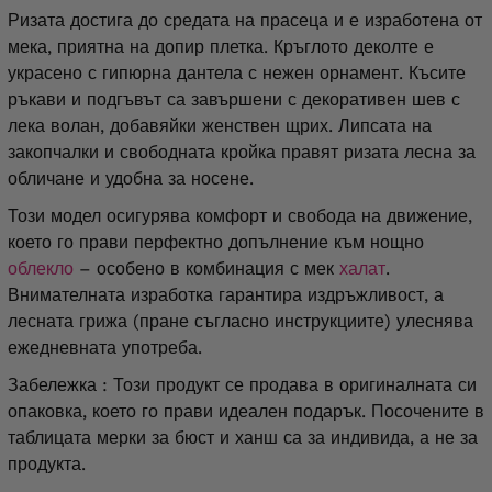
Ризата достига до средата на прасеца и е изработена от
мека, приятна на допир плетка. Кръглото деколте е
украсено с гипюрна дантела с нежен орнамент. Късите
ръкави и подгъвът са завършени с декоративен шев с
лека волан, добавяйки женствен щрих. Липсата на
закопчалки и свободната кройка правят ризата лесна за
обличане и удобна за носене.
Този модел осигурява комфорт и свобода на движение,
което го прави перфектно допълнение към нощно
облекло
– особено в комбинация с мек
халат
.
Внимателната изработка гарантира издръжливост, а
лесната грижа (пране съгласно инструкциите) улеснява
ежедневната употреба.
Забележка
: Този продукт се продава в оригиналната си
опаковка, което го прави идеален подарък. Посочените в
таблицата мерки за бюст и ханш са за индивида, а не за
продукта.