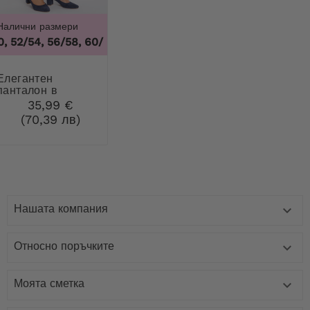
Налични размери
 52/54, 56/58, 60/62
,
48/50, 52/54, 56/58, 60/62
гантен
панталон в
тъмносин цвят с
35,99 €
яка
(70,39 лв)
Нашата компания

Относно поръчките

Моята сметка
