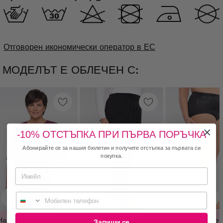
Отговорен икономически оператор в ЕС
МОДЕЛЪТ Е ОБЛЕЧЕН С:
-10% ОТСТЪПКА ПРИ ПЪРВА ПОРЪЧКА
Абонирайте се за нашия бюлетин и получете отстъпка за първата си
покупка.
Мобилен телефон
Налични размери
Налични размер
Запиши се
Налични размери