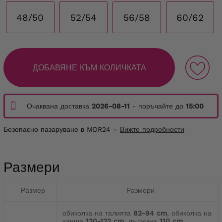
48/50
52/54
56/58
60/62
ДОБАВЯНЕ КЪМ КОЛИЧКАТА
Очаквана доставка
2026-08-11
- поръчайте до
15:00
Безопасно пазаруване в MDR24 –
Вижте подробности
Размери
Размер
Размери
обиколка на талията
82-94 cm
, обиколка на
ханша
120-122 cm
, дължина
110 cm
,