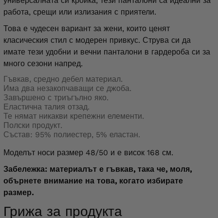
универсалната си кройка, тези панталони са идеални за
работа, срещи или излизания с приятели.
Това е чудесен вариант за жени, които ценят
класическия стил с модерен привкус. Струва си да
имате тези удобни и вечни панталони в гардероба си за
много сезони напред.
Гъвкав, средно дебел материал.
Има два незакопчаващи се джоба.
Завършено с триъгълно яко.
Еластична талия отзад.
Те нямат никакви крепежни елементи.
Полски продукт.
Състав: 95% полиестер, 5% еластан.
Моделът носи размер 48/50 и е висок 168 см.
Забележка: материалът е гъвкав, така че, моля,
обърнете внимание на това, когато избирате
размер.
Грижа за продукта