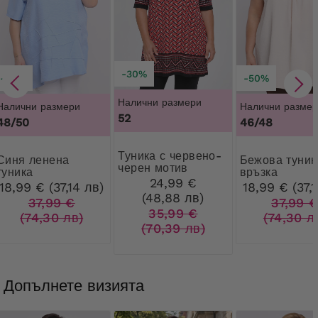
-30%
-50%
-50%
Налични размери
Налични размери
Налични размер
52
48/50
46/48
Туника с червено-
 ленена
Бежова туника с
черен мотив
туника
връзка
24,99 €
18,99 € (37,14 лв)
18,99 € (37,1
(48,88 лв)
37,99 €
37,99 
35,99 €
(74,30 лв)
(74,30 л
(70,39 лв)
Допълнете визията