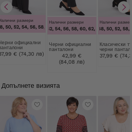
Налични размери
Налични размери
Налични размер
, 50, 52, 54, 56, 58, 60, 62, 64
,
46, 48, 50, 52, 54, 56, 58, 6
50, 52, 54, 56, 58, 60, 62, 64
46, 48, 50, 52, 58, 6
,
50, 52, 54, 5
официални
Черни официални
Класически тънки
панталони
панталони
черни пантал
37,99 € (74,30 лв)
42,99 €
37,99 € (74,
(84,08 лв)
Допълнете визията