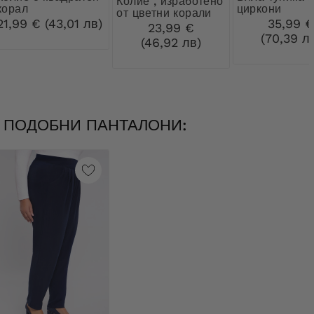
Колие , изработено
корал
циркони
от цветни корали
21,99 € (43,01 лв)
35,99 
23,99 €
(70,39 л
(46,92 лв)
ПОДОБНИ ПАНТАЛОНИ: