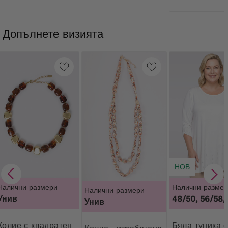
Допълнете визията
НОВ
Налични размери
Налични размер
Налични размери
Унив
48/50, 56/58,
Унив
вадратен
Бяла туника с