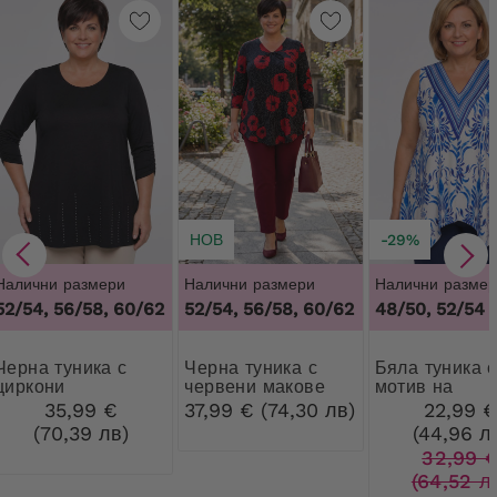
НОВ
-29%
Налични размери
Налични размери
Налични размер
52/54, 56/58, 60/62
52/54, 56/58, 60/62
48/50, 52/54
туника с
Черна туника с
Бяла туника с
циркони
червени макове
мотив на
метличина
35,99 €
37,99 € (74,30 лв)
22,99 
(70,39 лв)
(44,96 л
32,99 
(64,52 л