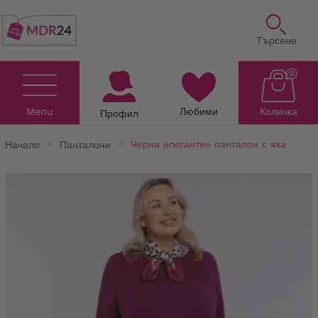
Търсене
0
Menu
Любими
Количка
Профил
Начало
Панталони
Черни елегантен панталон с яка