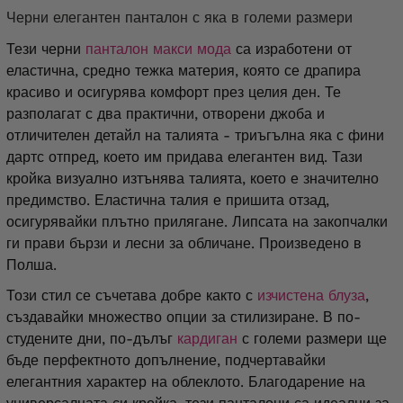
Черни елегантен панталон с яка в големи размери
Тези черни
панталон макси мода
са изработени от
еластична, средно тежка материя, която се драпира
красиво и осигурява комфорт през целия ден. Те
разполагат с два практични, отворени джоба и
отличителен детайл на талията - триъгълна яка с фини
дартс отпред, което им придава елегантен вид. Тази
кройка визуално изтънява талията, което е значително
предимство. Еластична талия е пришита отзад,
осигурявайки плътно прилягане. Липсата на закопчалки
ги прави бързи и лесни за обличане. Произведено в
Полша.
Този стил се съчетава добре както с
изчистена блуза
,
създавайки множество опции за стилизиране. В по-
студените дни, по-дълъг
кардиган
с големи размери ще
бъде перфектното допълнение, подчертавайки
елегантния характер на облеклото. Благодарение на