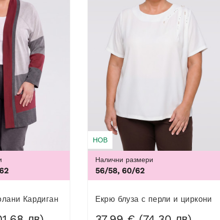
НОВ
и
Налични размери
 62
56/58, 60/62
46, 
олани Кардиган
Екрю блуза с перли и циркони
01,68 лв)
37,99 € (74,30 лв)