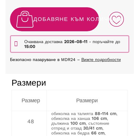
ДОБАВЯНЕ КЪМ КОЛИЧКАТА
Очаквана доставка
2026-08-11
- поръчайте до
15:00
Безопасно пазаруване в MDR24 –
Вижте подробности
Размери
Размер
Размери
обиколка на талията
88-114 cm
,
обиколка на ханша
106 cm
,
48
дължина
100 cm
, състояние
отпред и отзад
30/41 cm
,
обиколка на бедра
66 cm
,