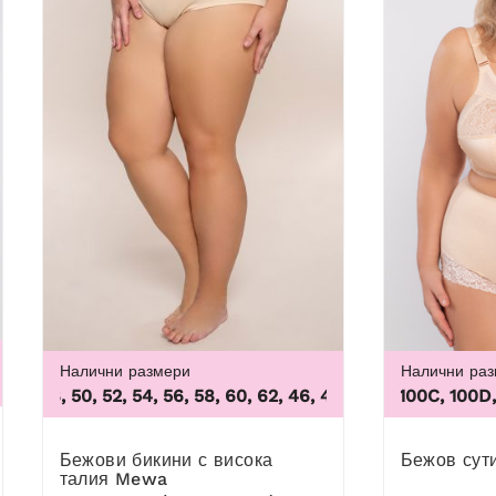
Налични размери
Налични ра
48, 50, 52, 54, 56, 58, 60, 62
,
46, 48, 50, 52, 54, 56, 58, 60,
100B, 100C, 100D, 100D
Бежови бикини с висока
Бежов сут
талия Mewa