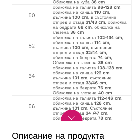
Обиколка на куба
36 cm
обиколка на талията
96-128 cm
,
обиколка на ханша
110 cm
,
50
дължина
100 cm
, в състояние
отпред и отзад
31/43 cm
, обиколка
на бедрата
68 cm
, обиколка на
глезена
36 cm
обиколка на талията
102-134 cm
,
обиколка на ханша
114 cm
,
52
дължина
100 cm
, състояние
отпред и отзад
32/44 cm
,
обиколка на бедрата
74 cm
,
Обиколка на глезена
38 cm
обиколка на талията
108-138 cm
,
обиколка на ханша
122 cm
,
54
дължина
101 cm
, състояние
отпред и отзад
33/46 cm
,
обиколка на бедрата
76 cm
,
Обиколка на глезена
40 cm
обиколка на талията
112-146 cm
,
обиколка на ханша
128 cm
,
56
дължина
101 cm
, Състояние
отпред и отзад
34 /47 cm
,
обиколка на бедрата
78 cm
,
обиколка на глезена
40 cm
обиколка на талията
118-152 cm
,
Описание на продукта
обиколка на ханша
134 cm
,
58
дължина
101 cm
, състояние