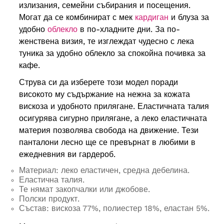
излизания, семейни събирания и посещения.
Могат да се комбинират с мек
кардиган
и блуза за
удобно
облекло
в по-хладните дни. За по-
женствена визия, те изглеждат чудесно с лека
туника за удобно облекло за спокойна почивка за
кафе.
Струва си да изберете този модел поради
високото му съдържание на нежна за кожата
вискоза и удобното прилягане. Еластичната талия
осигурява сигурно прилягане, а леко еластичната
материя позволява свобода на движение. Тези
панталони лесно ще се превърнат в любими в
ежедневния ви гардероб.
Материал: леко еластичен, средна дебелина.
Еластична талия.
Те нямат закопчалки или джобове.
Полски продукт.
Състав: вискоза 77%, полиестер 18%, еластан 5%.