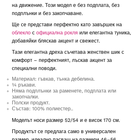
на движение. Този модел е без подплата, без
подплънки и без закопчаване.
Ще се представи перфектно като завършек на
облекло
с
официална рокля
или елегантна туника,
добавяйки бляскав акцент и свежест.
Тази елегантна дреха съчетава женствен шик с
комфорт – перфектният, лъскав акцент за
специални поводи.
Материал: гъвкав, тънка дебелина.
¾ ръкави.
Няма подплънки за раменете, подплата или
закопчалки.
Полски продукт.
Състав: 100% полиестер..
Моделът носи размер 52/54 и е висок 170 см.
Продуктът се предлага само в универсален
размер, идеално пасващ на размери 46–56.