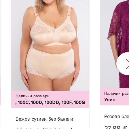
Налични ра
Налични размери
XL, 5XL, 6XL, 7XL, 8XL, 9XL
Унив
00B, 100C, 100D, 100DD, 100F, 100G, 100H, 100I, 100J, 100K, 1
Розово б
Бежов сутиен без банели
37,99 €