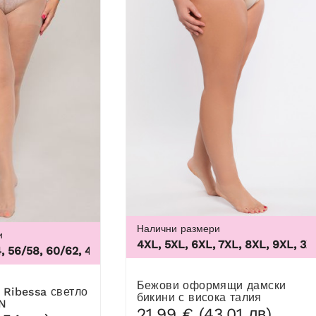
Налични размери
и
3XL, 4XL, 5XL, 6XL, 7XL, 8XL, 9XL
,
3XL, 4
6/58, 60/62
,
44/46, 48/50, 52/54, 56/58, 60/62
1
Бежови оформящи дамски
бикини с висока талия
EN
21,99 € (43,01 лв)