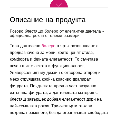
Описание на продукта
Розово блестящо болеро от елегантна дантела -
официална рокля с големи размери
Това дантелено
болеро
в ярък розов нюанс е
предназначено за жени, които ценят стила,
комфорта и фината елегантност. То съчетава
вечен шик с лекота и функционалност.
Универсалният му дизайн с отворена отпред и
меко струящата кройка красиво драпират
фигурата. По-дългата предна част визуално
изтънява фигурата, а дантелената материя с
блестящ завършек добавя елегантност дори на
най-семплата рокля.
Три-четвърти ръкави
покриват раменете, без да ограничават свободата