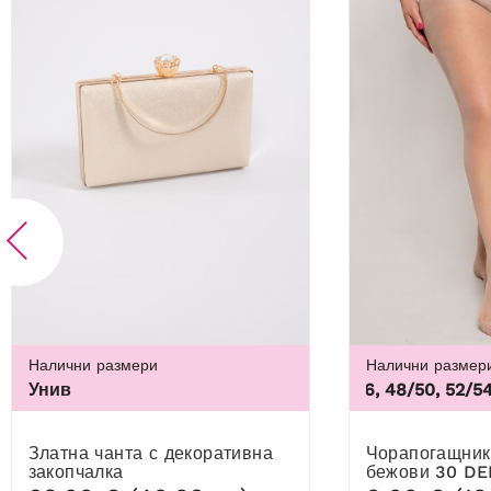
Налични размери
Налични размер
Унив
44/46, 48/50, 52/54, 5
Златна чанта с декоративна
Чорапогащник Ribessa светло
закопчалка
бежови 30 D