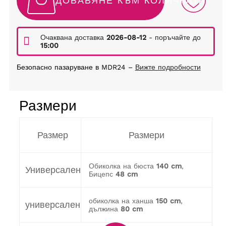
ДОБАВЯНЕ КЪМ КОЛИЧКАТА
Очаквана доставка
2026-08-12
- поръчайте до
15:00
Безопасно пазаруване в MDR24 –
Вижте подробности
Размери
Размер
Размери
Обиколка на бюста
140 cm
,
Универсален
Бицепс
48 cm
обиколка на ханша
150 cm
,
универсален
дължина
80 cm