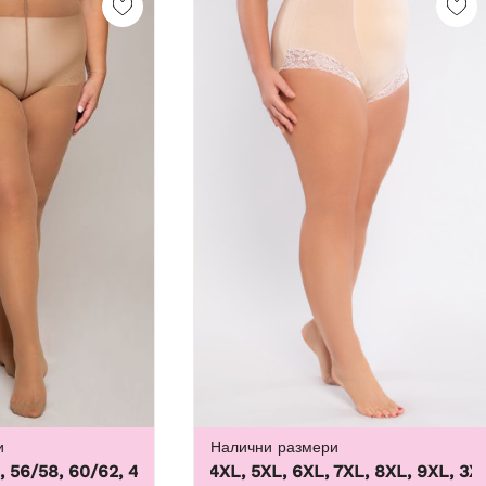
и
Налични размери
56/58, 60/62
,
44/46, 48/50, 52/54, 56/58, 60/62
3XL, 4XL, 5XL, 6XL, 7XL, 8XL, 9XL
,
3XL, 