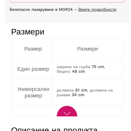
Безопасно пазаруване в MDR24 –
Вижте подробности
Размери
Размер
Размери
ширина на гърба
75 cm
,
Един размер
бицепс
48 cm
Универсален
дължина
81 cm
, дължина на
размер
ръкава
34 cm
Описание на продукта