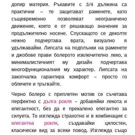
допир материя. Ръкавите с 3/4 дължина са
практични – те защитават раменете, като
същевременно позволяват неограничено
движение, което е от решаващо значение за
продължително носене. Спускащото се деколте
нежно подчертава врата, визуално я
удължавайки. Липсата на подплънки на раменете
и джобове прави болерото изключително леко, а
минималистичният му дизайн подчертава
многофункционалния му характер. Липсата на
закопчалка гарантира комфорт – просто го
облечете и тръгвайте.
Черно болеро с преплетен мотив се съчетава
перфектно с
дълга рокля
– добавяйки лекота и
елегантност, без да е прекалено елегантно за
силуета. То изглежда страхотно и в комбинация с
елегантна рокля
, създавайки цялостен,
класически вид за всеки повод. Изглежда също