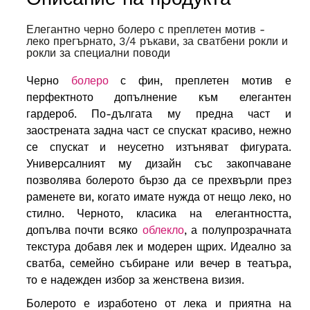
Елегантно черно болеро с преплетен мотив -
леко прегърнато, 3/4 ръкави, за сватбени рокли и
рокли за специални поводи
Черно
болеро
с фин, преплетен мотив е
перфектното допълнение към елегантен
гардероб. По-дългата му предна част и
заострената задна част се спускат красиво, нежно
се спускат и неусетно изтъняват фигурата.
Универсалният му дизайн със закопчаване
позволява болерото бързо да се прехвърли през
раменете ви, когато имате нужда от нещо леко, но
стилно. Черното, класика на елегантността,
допълва почти всяко
облекло
, а полупрозрачната
текстура добавя лек и модерен щрих. Идеално за
сватба, семейно събиране или вечер в театъра,
то е надежден избор за женствена визия.
Болерото е изработено от лека и приятна на