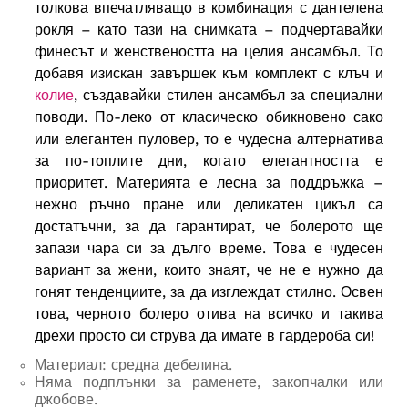
толкова впечатляващо в комбинация с дантелена
рокля – като тази на снимката – подчертавайки
финесът и женствеността на целия ансамбъл. То
добавя изискан завършек към комплект с клъч и
колие
, създавайки стилен ансамбъл за специални
поводи. По-леко от класическо обикновено сако
или елегантен пуловер, то е чудесна алтернатива
за по-топлите дни, когато елегантността е
приоритет. Материята е лесна за поддръжка –
нежно ръчно пране или деликатен цикъл са
достатъчни, за да гарантират, че болерото ще
запази чара си за дълго време. Това е чудесен
вариант за жени, които знаят, че не е нужно да
гонят тенденциите, за да изглеждат стилно. Освен
това, черното болеро отива на всичко и такива
дрехи просто си струва да имате в гардероба си!
Материал: средна дебелина.
Няма подплънки за раменете, закопчалки или
джобове.