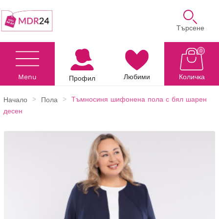
Търсене
0
Menu
Любими
Количка
Профил
Начало
Пола
Тъмносиня шифонена пола с бял шарен
десен