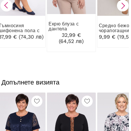
Екрю блуза с
осиня
Средно бежов
дантела
шифонена пола с
чорапогащник
32,99 €
бял шарен десен
DEN Ribessa
37,99 € (74,30 лв)
9,99 € (19,5
(64,52 лв)
Допълнете визията