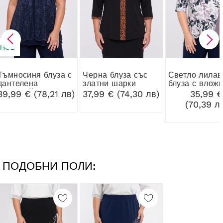
НОВ
я блуза с
Черна блуза със
Светло лилава
дантелена
златни шарки
блуза с вложк
жилеткой и златни
листа
39,99 € (78,21 лв)
37,99 € (74,30 лв)
35,99 
копчета
(70,39 л
ПОДОБНИ ПОЛИ: