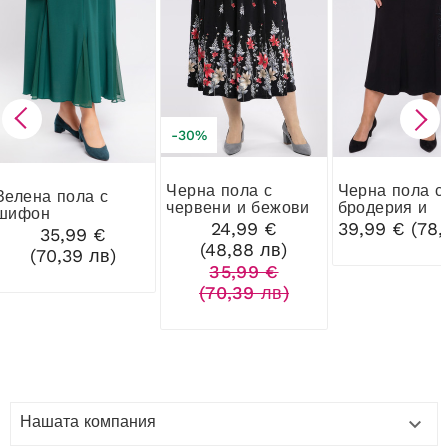
-30%
Черна пола с
Черна пола с
 пола с
червени и бежови
бродерия и
шифон
цветя
кристали
24,99 €
39,99 € (78,
35,99 €
(48,88 лв)
(70,39 лв)
35,99 €
(70,39 лв)
Нашата компания
