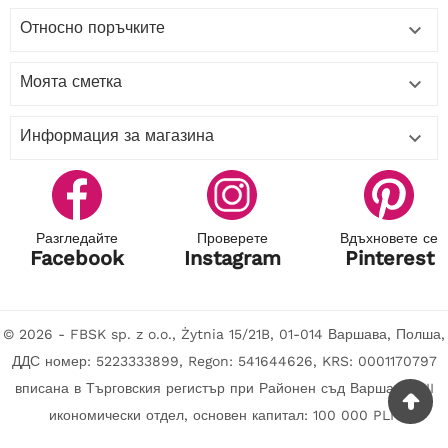
Относно поръчките

Моята сметка

Информация за магазина

Разгледайте
Проверете
Вдъхновете се
Facebook
Instagram
Pinterest
© 2026 - FBSK sp. z o.o., Żytnia 15/21B, 01-014 Варшава, Полша,
ДДС номер: 5223333899, Regon: 541644626, KRS: 0001170797
вписана в Търговския регистър при Районен съд Варшава, XII
икономически отдел, основен капитал: 100 000 PLN