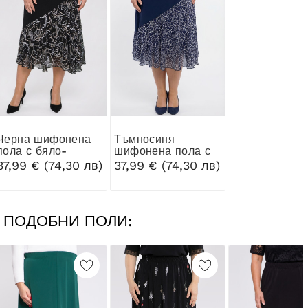
шифонена
Тъмносиня
пола с бяло-
шифонена пола с
бежова шарка
бял шарен десен
37,99 € (74,30 лв)
37,99 € (74,30 лв)
ПОДОБНИ ПОЛИ: