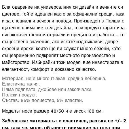
Благодарение на универсалния си дизайн и вечните си
цветове, той е идеален както за официални срещи, така
и за специални вечерни поводи. Произведен в Полша с
щателно внимание към детайла, този продукт гарантира
висококачествени материали и прецизна изработка – от
съществено значение, ако искате издръжливи, добре
скроени дрехи, които ще ви служат много сезони, като
същевременно подкрепят местното производство и
майсторство. Избирайки този модел, вие инвестирате в
елегантност, комфорт и доказано качество.
Материал: не е много гъвкав, средна дебелина.
Еластична талия.
Няма подплата, джобове или закопчалки.
Полски продукт.
Състав: 95% полиестер, 5% еластан.
Моделът носи размер 48/50 и е висок 168 см.
Забележка: материалът е еластичен, разтяга се +/- 2
см, така че, моля, обърнете внимание на това при