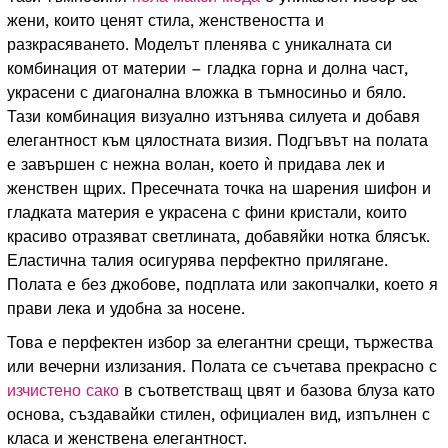
жени, които ценят стила, женствеността и
разкрасяването. Моделът пленява с уникалната си
комбинация от материи – гладка горна и долна част,
украсени с диагонална вложка в тъмносиньо и бяло.
Тази комбинация визуално изтънява силуета и добавя
елегантност към цялостната визия. Подгъвът на полата
е завършен с нежна волан, което ѝ придава лек и
женствен щрих. Пресечната точка на шарения шифон и
гладката материя е украсена с фини кристали, които
красиво отразяват светлината, добавяйки нотка блясък.
Еластична талия осигурява перфектно прилягане.
Полата е без джобове, подплата или закопчалки, което я
прави лека и удобна за носене.
Това е перфектен избор за елегантни срещи, тържества
или вечерни излизания. Полата се съчетава прекрасно с
изчистено сако
в съответстващ цвят и базова блуза като
основа, създавайки стилен, официален вид, изпълнен с
класа и женствена елегантност.