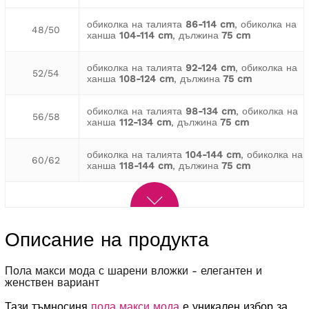
обиколка на талията
86-114 cm
, обиколка на
48/50
ханша
104-114 cm
, дължина
75 cm
обиколка на талията
92-124 cm
, обиколка на
52/54
ханша
108-124 cm
, дължина
75 cm
обиколка на талията
98-134 cm
, обиколка на
56/58
ханша
112-134 cm
, дължина
75 cm
обиколка на талията
104-144 cm
, обиколка на
60/62
ханша
118-144 cm
, дължина
75 cm
Описание на продукта
пола макси мода с шарени вложки - елегантен и
женствен вариант
Тази тъмносиня
пола макси мода
е уникален избор за