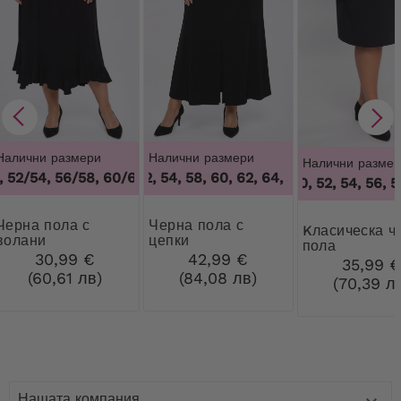
Налични размери
Налични размери
Налични размер
52/54, 56/58, 60/62
50, 52, 54, 58, 60, 62, 64
,
48/50, 52/54, 56/58, 60/62
,
50, 52, 54, 58, 60
46, 50, 52, 54, 56, 58
 пола с
Черна пола с
Kласическа черна
волани
цепки
пола
30,99 €
42,99 €
35,99 
(60,61 лв)
(84,08 лв)
(70,39 л
Нашата компания