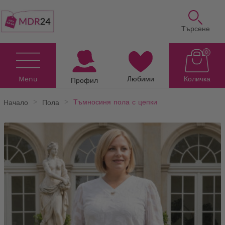
Търсене
0
Menu
Любими
Количка
Профил
Начало
Пола
Тъмносиня пола с цепки