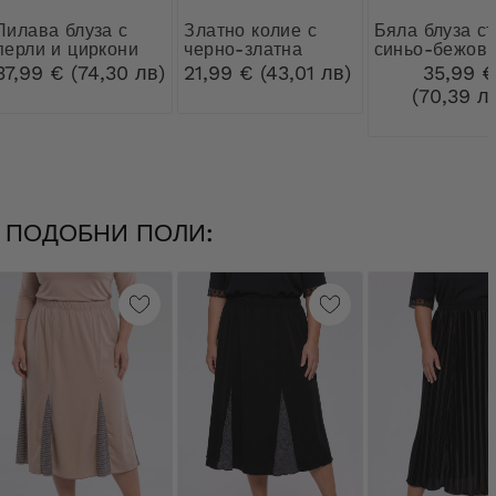
 блуза с
Златно колие с
Бяла блуза със
перли и циркони
черно-златна
синьо-бежов 
висулка
и вратовръзк
37,99 € (74,30 лв)
21,99 € (43,01 лв)
35,99 
(70,39 л
ПОДОБНИ ПОЛИ: