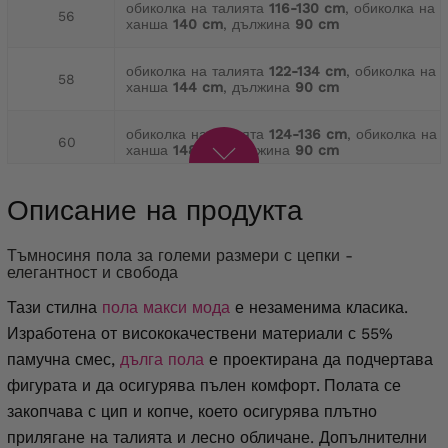
обиколка на талията
116-130 cm
, обиколка на
56
ханша
140 cm
, дължина
90 cm
обиколка на талията
122-134 cm
, обиколка на
58
ханша
144 cm
, дължина
90 cm
обиколка на талията
124-136 cm
, обиколка на
60
ханша
148 cm
, дължина
90 cm
обиколка на талията
130-140 cm
, обиколка на
Описание на продукта
62
ханша
156 cm
, дължина
90 cm
Тъмносиня пола за големи размери с цепки -
обиколка на талията
132-144 cm
, обиколка на
64
елегантност и свобода
ханша
158 cm
, дължина
90 cm
Тази стилна
пола макси мода
е незаменима класика.
Изработена от висококачествени материали с 55%
памучна смес,
дълга пола
е проектирана да подчертава
фигурата и да осигурява пълен комфорт.
Полата се
закопчава с цип и копче, което осигурява плътно
прилягане на талията и лесно обличане. Допълнителни