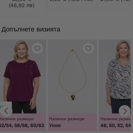
(46,92 лв)
Допълнете визията
НОВ
Налични размери
Налични размери
Налични размер
52/54, 56/58, 60/62
Унив
48, 50, 52, 54,