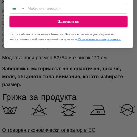
характер и елегантност към всяко
облекло
.
Мобилен телефон
Материал: нееластичен, средна дебелина.
Закопчава се с цип и копче.
Запиши се
Еластична талия отстрани.
Предни и задни цепки.
Има подплата.
Като се абонирате за нашия бюлетин, Вие се съгласявате да получавате
Полски продукт.
маркетингови съобщения по имейл и приемате
Политиката за поверителност.
Състав: 55% памук, 45% полиестер.
Моделът носи размер 52/54 и е висок 170 см.
Забележка: материалът не е еластичен, така че,
моля, обърнете това внимание, когато избирате
размер.
Грижа за продукта
Отговорен икономически оператор в ЕС