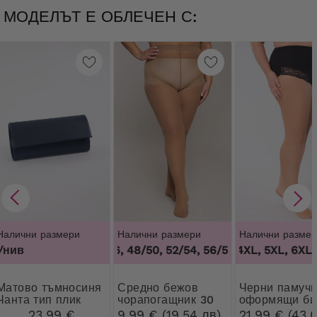
МОДЕЛЪТ Е ОБЛЕЧЕН С:
Налични размери
Налични размери
Налични размер
Унив
44/46, 48/50, 52/54, 56/58, 60/62
3XL, 4XL, 5XL, 6XL, 
,
44/46, 
о тъмносиня
Средно бежов
Черни памучни
Чанта тип плик
чорапогащник 30
оформящи би
DEN Ribessa
с дантела
23,99 €
9,99 € (19,54 лв)
21,99 € (43,0