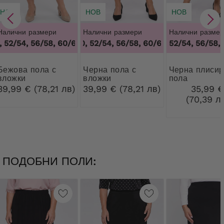
НОВ
НОВ
НОВ
Налични размери
Налични размери
Налични размер
52/54, 56/58, 60/62
48/50, 52/54, 56/58, 60/62
,
48/50, 52/54, 56/58, 60/62
,
48/50, 52/54, 
52/54, 56/58,
а пола с
Черна пола с
Черна плисирана
вложки
вложки
пола
39,99 € (78,21 лв)
39,99 € (78,21 лв)
35,99 
(70,39 л
ПОДОБНИ ПОЛИ: