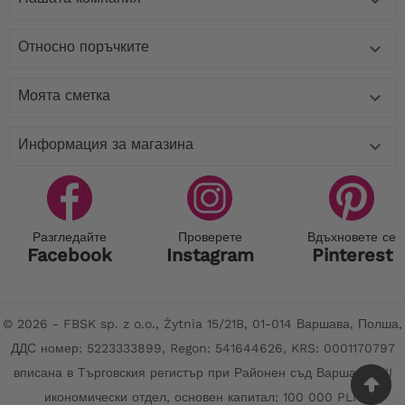

Относно поръчките

Моята сметка

Информация за магазина

Разгледайте
Проверете
Вдъхновете се
Facebook
Instagram
Pinterest
© 2026 - FBSK sp. z o.o., Żytnia 15/21B, 01-014 Варшава, Полша,
ДДС номер: 5223333899, Regon: 541644626, KRS: 0001170797
вписана в Търговския регистър при Районен съд Варшава, XII
икономически отдел, основен капитал: 100 000 PLN