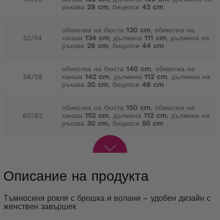
ръкава
29 cm
, бицепси
42 cm
обиколка на бюста
130 cm
, обиколка на
52/54
ханша
134 cm
, дължина
111 cm
, дължина на
ръкава
29 cm
, бицепси
44 cm
обиколка на бюста
140 cm
, обиколка на
56/58
ханша
142 cm
, дължина
112 cm
, дължина на
ръкава
30 cm
, бицепси
46 cm
обиколка на бюста
150 cm
, обиколка на
60/62
ханша
152 cm
, дължина
112 cm
, дължина на
ръкава
30 cm
, бицепси
50 cm
Описание на продукта
Тъмносиня рокля с брошка и волани – удобен дизайн с
женствен завършек