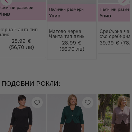
Налични размери
Налични размери
Налични размер
Унив
Унив
Унив
Чанта тип
Матово черна
Сребърна чанта
плик
Чанта тип плик
със сребърна
28,99 €
закопчалка
28,99 €
39,99 € (78,
(56,70 лв)
(56,70 лв)
ПОДОБНИ РОКЛИ: