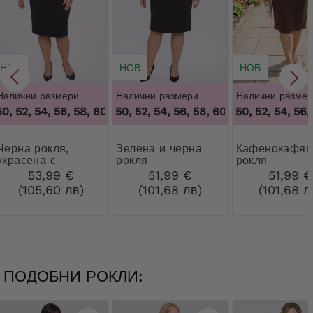
НОВ
НОВ
НОВ
Налични размери
Налични размери
Налични размер
, 52, 54, 56, 58, 60, 62, 64
48, 50, 52, 54, 56, 58, 60, 62, 64
,
48, 50, 52, 54, 56, 58, 60, 62, 6
48, 50, 52, 54, 56, 
,
48, 50, 5
 рокля,
Зелена и черна
Кафенокафява
украсена с
рокля
рокля
кристали
53,99 €
51,99 €
51,99 €
(105,60 лв)
(101,68 лв)
(101,68 л
ПОДОБНИ РОКЛИ: