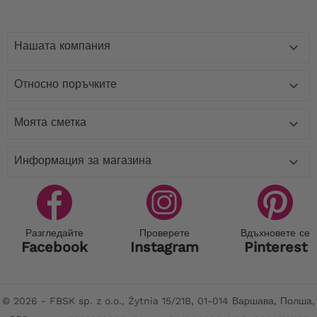
Нашата компания

Относно поръчките

Моята сметка

Информация за магазина

Разгледайте
Проверете
Вдъхновете се
Facebook
Instagram
Pinterest
© 2026 - FBSK sp. z o.o., Żytnia 15/21B, 01-014 Варшава, Полша,