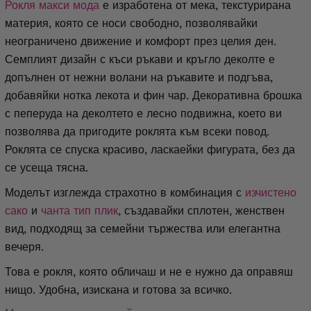
Рокля макси мода
е изработена от мека, текстурирана
материя, която се носи свободно, позволявайки
неограничено движение и комфорт през целия ден.
Семплият дизайн с къси ръкави и кръгло деколте е
допълнен от нежни волани на ръкавите и подгъва,
добавяйки нотка лекота и фин чар. Декоративна брошка
с пеперуда на деколтето е лесно подвижна, което ви
позволява да пригодите роклята към всеки повод.
Роклята се спуска красиво, ласкаейки фигурата, без да
се усеща тясна.
Моделът изглежда страхотно в комбинация с
изчистено
сако
и
чанта тип плик
, създавайки сплотен, женствен
вид, подходящ за семейни тържества или елегантна
вечеря.
Това е рокля, която обличаш и не е нужно да оправяш
нищо. Удобна, изискана и готова за всичко.