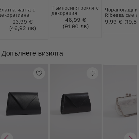
Тъмносиня рокля с
 чанта с
Чорапогащник
декорация
декоративна
Ribessa свет
46,99 €
закопчалка
бежови 30 D
23,99 €
9,99 € (19,5
(91,90 лв)
(46,92 лв)
Допълнете визията