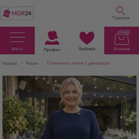
Търсене
0
Menu
Любими
Количка
Профил
Начало
Рокли
Тъмносиня рокля с декорация