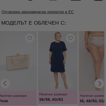
Отговорен икономически оператор в ЕС
МОДЕЛЪТ Е ОБЛЕЧЕН С:
Налични размери
Налични размери
Налични размер
56/58, 60/62
Унив
44/46, 48/50, 52/5