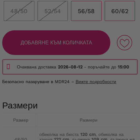
48/50
52/54
56/58
60/62
ДОБАВЯНЕ КЪМ КОЛИЧКАТА
Очаквана доставка
2026-08-12
- поръчайте до
15:00
Безопасно пазаруване в MDR24 –
Вижте подробности
Размери
Размер
Размери
обиколка на бюста
120 cm
, обиколка на
48/50
ханша
122 cm
, дължина
109 cm
, дължина на