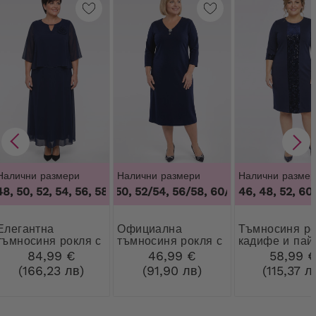
Налични размери
Налични размери
Налични размер
, 50, 52, 54, 56, 58, 60, 62, 64
48/50, 52/54, 56/58, 60/62
,
46, 48, 50, 52, 54, 56, 58, 6
,
46, 48, 52, 60
48/50, 52/54,
гантна
Официална
Тъмносиня рокля с
тъмносиня рокля с
тъмносиня рокля с
кадифе и пай
декорация
брошка
84,99 €
46,99 €
58,99 
(166,23 лв)
(91,90 лв)
(115,37 л