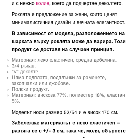
и с нежно
колие
, което да подчертае деколтето.
Роклята е предложение за жени, които ценят
минималистичния дизайн и вечната елегантност.
В зависимост от модела, разположението на
шарката върху роклята може да варира. Този
продукт се доставя на случаен принцип.
Материал: леко еластичен, средна дебелина.
3/4 ръкав.
"V" деколте.
Няма подплата, подплънки за раменете,
закопчалки или джобове.
Полски продукт.
Материал: вискоза 77%, полиестер 18%, еластан
5%.
Моделът носи размер 52/54 и е висок 170 см.
Забележка: материалът е леко еластичен –
разтяга се с +/- 3 см, така че, моля, обърнете