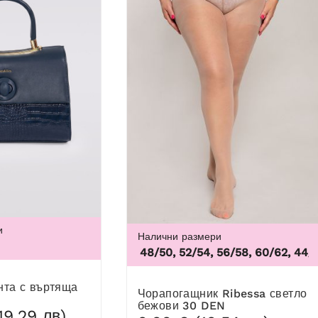
и
Налични размери
4
46,
44/46, 48/50, 52/54, 56/58, 60/62
,
44/46, 
Чорапогащник Ribessa светло
бежови 30 DEN
19,29 лв)