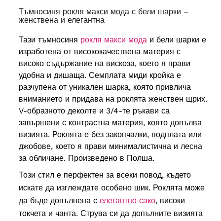
ръкава
49 cm
, бицепси
46 cm
Тъмносиня рокля макси мода с бели шарки –
Обиколка на бюста
152 cm
,
женствена и елегантна
обиколка на ханша
162 cm
,
64
дължина
121 cm
, дължина на
ръкава
49 cm
, бицепси
46 cm
Тази тъмносиня
рокля макси мода
и бели шарки е
изработена от висококачествена материя с
високо съдържание на вискоза, което я прави
удобна и дишаща. Семплата миди кройка е
разчупена от уникален шарка, която привлича
вниманието и придава на роклята женствен щрих.
V-образното деколте и 3/4-те ръкави са
завършени с контрастна материя, която допълва
визията. Роклята е без закопчалки, подплата или
джобове, което я прави минималистична и лесна
за обличане. Произведено в Полша.
Този стил е перфектен за всеки повод, където
искате да изглеждате особено шик. Роклята може
да бъде допълнена с
елегантно сако
, високи
токчета и чанта. Струва си да допълните визията