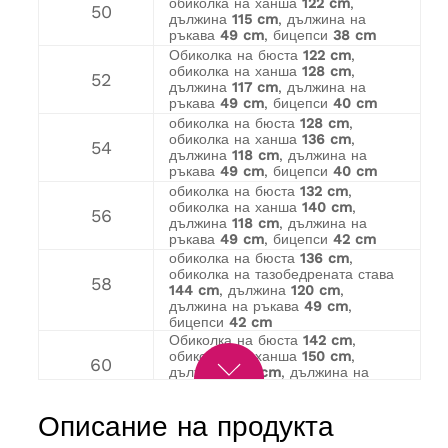
обиколка на ханша
122 cm
,
50
дължина
115 cm
, дължина на
ръкава
49 cm
, бицепси
38 cm
Обиколка на бюста
122 cm
,
обиколка на ханша
128 cm
,
52
дължина
117 cm
, дължина на
ръкава
49 cm
, бицепси
40 cm
обиколка на бюста
128 cm
,
обиколка на ханша
136 cm
,
54
дължина
118 cm
, дължина на
ръкава
49 cm
, бицепси
40 cm
обиколка на бюста
132 cm
,
обиколка на ханша
140 cm
,
56
дължина
118 cm
, дължина на
ръкава
49 cm
, бицепси
42 cm
обиколка на бюста
136 cm
,
обиколка на тазобедрената става
58
144 cm
, дължина
120 cm
,
дължина на ръкава
49 cm
,
бицепси
42 cm
Обиколка на бюста
142 cm
,
обиколка на ханша
150 cm
,
60
дължина
120 cm
, дължина на
ръкава
49 cm
, бицепси
44 cm
обиколка на бюста
146 cm
,
Описание на продукта
обиколка на ханша
156 cm
,
62
дължина
121 cm
, дължина на