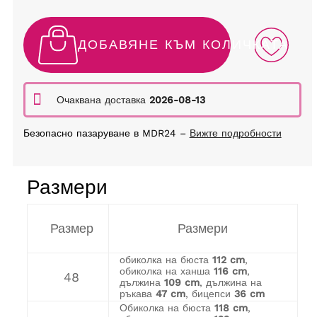
ДОБАВЯНЕ КЪМ КОЛИЧКАТА
Очаквана доставка
2026-08-13
Безопасно пазаруване в MDR24 –
Вижте подробности
Размери
Размер
Размери
обиколка на бюста
112 cm
,
обиколка на ханша
116 cm
,
48
дължина
109 cm
, дължина на
ръкава
47 cm
, бицепси
36 cm
Обиколка на бюста
118 cm
,