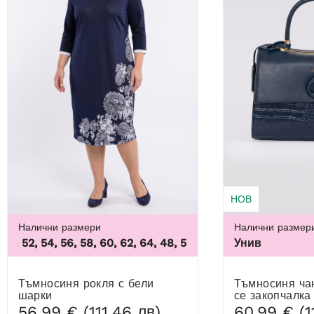
НОВ
Налични размери
Налични размер
 52, 54, 56, 58, 60, 62, 64
,
48, 50, 52, 54, 56, 58, 60, 62, 6
Унив
Тъмносиня рокля с бели
Тъмносиня чанта с въртяща
шарки
се закопчалка
56,99 € (111,46 лв)
60,99 € (1