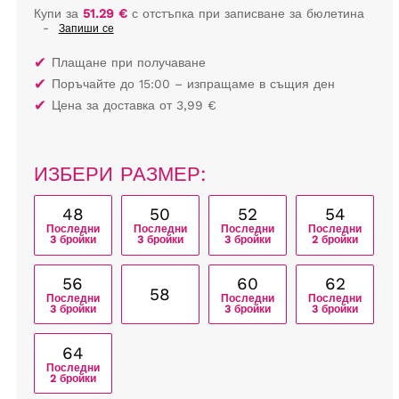
Купи за
51.29 €
с отстъпка при записване за бюлетина
-
Запиши се
✔
Плащане при получаване
✔
Поръчайте до 15:00 – изпращаме в същия ден
✔
Цена за доставка от 3,99 €
ИЗБЕРИ РАЗМЕР:
48
50
52
54
Последни
Последни
Последни
Последни
3 бройки
3 бройки
3 бройки
2 бройки
56
60
62
58
Последни
Последни
Последни
3 бройки
3 бройки
3 бройки
64
Последни
2 бройки