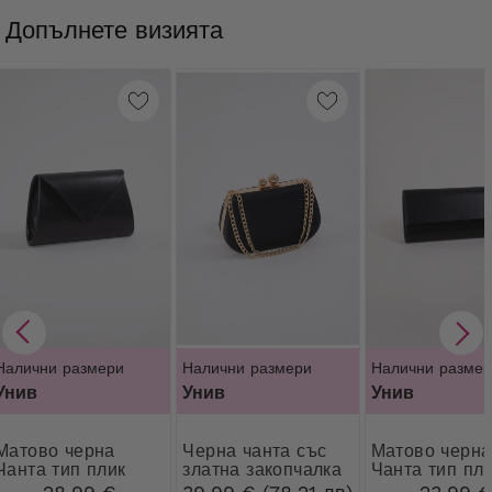
Допълнете визията
Налични размери
Налични размери
Налични размер
Унив
Унив
Унив
во черна
Черна чанта със
Матово черна
Чанта тип плик
златна закопчалка
Чанта тип пл