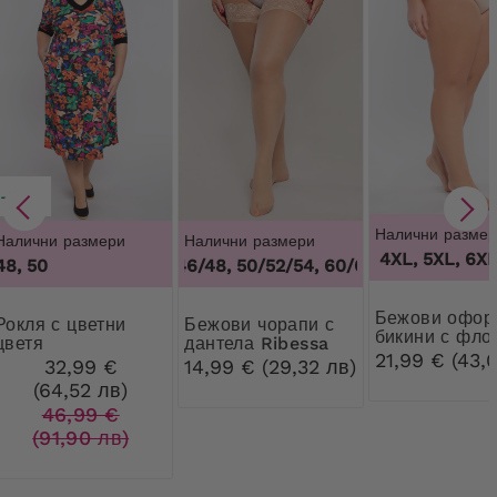
-30%
Налични размер
Налични размери
Налични размери
3XL, 4XL, 5XL, 6XL,
48, 50
44/46/48, 50/52/54, 60/62
,
44/46/48, 50/
Бежови оформящи
с цветни
Бежови чорапи с
бикини с фло
цветя
дантела Ribessa
дантела
21,99 € (43,0
32,99 €
14,99 € (29,32 лв)
(64,52 лв)
46,99 €
(91,90 лв)