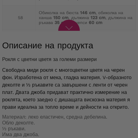
Обиколка на бюста
146 cm
, обиколка на
58
ханша
150 cm
, дължина
123 cm
, дължина на
ръкава
35 cm
, бицепси
60 cm
обиколка на бюста
150 cm
, обиколка на
60
ханша
154 cm
, дължина
123 cm
, дължина на
Описание на продукта
ръкава
35 cm
, бицепси
62 cm
Рокля с цветни цветя за големи размери
Обиколка на бюста
154 cm
, обиколка на
62
ханша
160 cm
, дължина
125 cm
, дължина на
Свободна миди рокля с многоцветни цветя на черен
ръкава
35 cm
, бицепси
66 cm
фон. Изработена от мека, гладка материя. V-образното
деколте и ½ ръкавите са завършени с ленти от черен
Обиколка на бюста
162 cm
, обиколка на
64
ханша
166 cm
, дължина
125 cm
, дължина на
плат. Двата джоба придават практично измерение на
ръкава
36 cm
, бицепси
72 cm
роклята, което заедно с дишащата вискозна материя я
прави идеална за топло време и дейности на открито.
Материал: леко еластичен, средна дебелина.
Обло деколте.
½ ръкави.
Има два джоба.