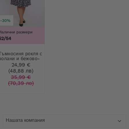
-30%
Налични размери
52/54
я рокля с
волани и бежово-
розови цветя
24,99 €
(48,88 лв)
35,99 €
(70,39 лв)
Нашата компания
