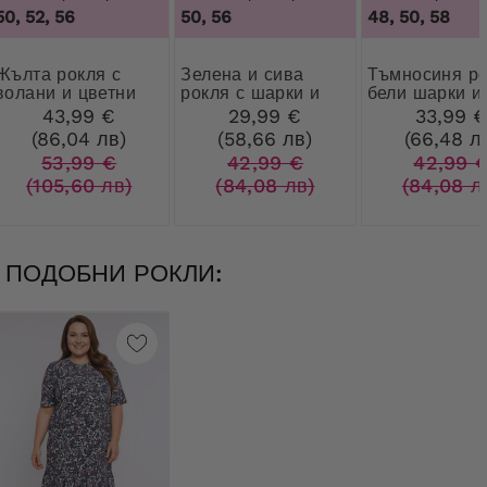
50, 52, 56
50, 56
48, 50, 58
а рокля с
Зелена и сива
Тъмносиня рокля с
волани и цветни
рокля с шарки и
бели шарки и
шарки
декорация
декорация
43,99 €
29,99 €
33,99 
(86,04 лв)
(58,66 лв)
(66,48 л
53,99 €
42,99 €
42,99 
(105,60 лв)
(84,08 лв)
(84,08 л
ПОДОБНИ РОКЛИ: