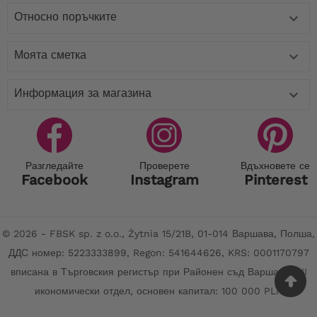
Относно поръчките

Моята сметка

Информация за магазина

Разгледайте
Проверете
Вдъхновете се
Facebook
Instagram
Pinterest
© 2026 - FBSK sp. z o.o., Żytnia 15/21B, 01-014 Варшава, Полша,
ДДС номер: 5223333899, Regon: 541644626, KRS: 0001170797
вписана в Търговския регистър при Районен съд Варшава, XII
икономически отдел, основен капитал: 100 000 PLN