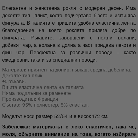
Елегантна и женствена рокля с модерен десен. Има
деколте тип „плик“, което подчертава бюста и изтънява
фигурата. В талията е пришита удобна еластична лента,
благодарение на която роклята приляга добре по
фигурата. Ръкавите, завършени с нежни волани,
добавят чар, а волана в долната част придава лекота и
фин чар. Перфектна за различни поводи - както
ежедневни, така и за специални поводи.
Материал: приятен на допир, гъвкав, средна дебелина.
Деколте тип плик.
¾ ръкави.
Вшита еластична лента на талията
Няма подплънки за раменете
Производител: Франция
Състав: 95% полиестер, 5% еластан.
Моделът носи размер 52/54 и е висок 172 см.
Забележка: материалът е леко еластичен, така че,
моля, обърнете внимание на това, когато избирате