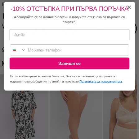
размер.
-10% ОТСТЪПКА ПРИ ПЪРВА ПОРЪЧКА
Грижа за продукта
Абонирайте се за нашия бюлетин и получете отстъпка за първата си
покупка.
Мобилен телефон
Отговорен икономически оператор в ЕС
МОДЕЛЪТ Е ОБЛЕЧЕН С:
Запиши се
Като се абонирате за нашия бюлетин, Вие се съгласявате да получавате
маркетингови съобщения по имейл и приемате
Политиката за поверителност.