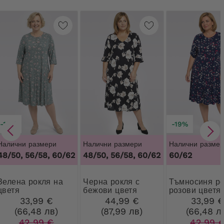
-19%
-19%
Налични размери
Налични размери
Налични размер
48/50, 56/58, 60/62
48/50, 56/58, 60/62
60/62
рокля на
Черна рокля с
Тъмносиня рокля с
цветя
бежови цветя
розови цветя
33,99 €
44,99 €
33,99 
(66,48 лв)
(87,99 лв)
(66,48 л
42,99 €
42,99 