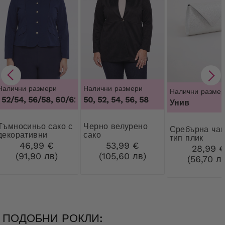
Налични размери
Налични размери
Налични размер
52/54, 56/58, 60/62
,
48/50, 52/54, 56/58, 60/62
50, 52, 54, 56, 58
Унив
ьо сако с
Черно велурено
Сребърна чанта
декоративни
сако
тип плик
копчета
46,99 €
53,99 €
28,99 
(91,90 лв)
(105,60 лв)
(56,70 л
ПОДОБНИ РОКЛИ: