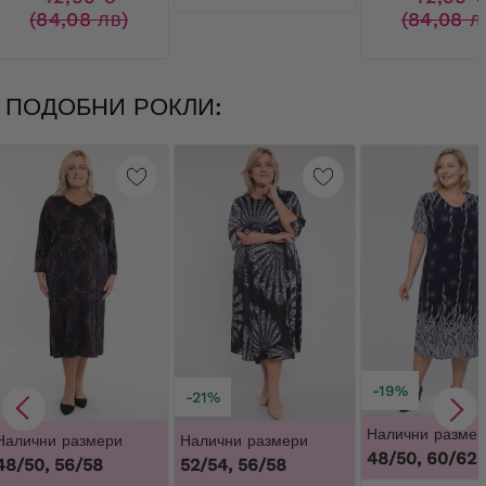
(84,08 лв)
(84,08 л
ПОДОБНИ РОКЛИ:
-19%
-21%
Налични размер
Налични размери
Налични размери
48/50, 60/62
48/50, 56/58
52/54, 56/58