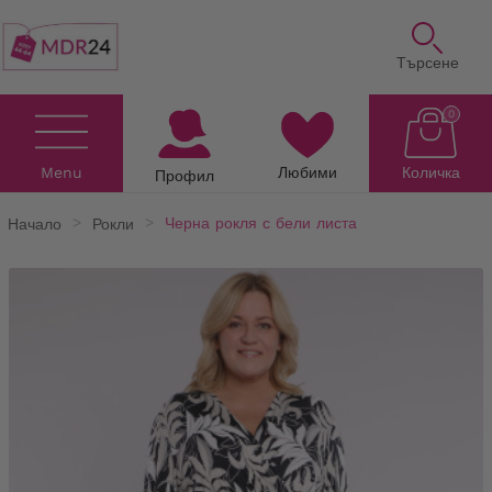
Търсене
0
Menu
Любими
Количка
Профил
Начало
Рокли
Черна рокля с бели листа