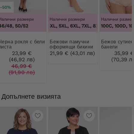
-50%
Налични размери
Налични размери
Налични размер
46/48, 50/52
3XL, 4XL, 5XL, 6XL, 7XL, 8XL, 9XL
100B, 100C, 100D, 100D
,
3XL, 4XL
окля с бели
Бежови памучни
Бежов сутиен без
листа
оформящи бикини
банели
с дантела
23,99 €
21,99 € (43,01 лв)
35,99 
(46,92 лв)
(70,39 л
46,99 €
(91,90 лв)
Допълнете визията