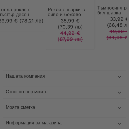
Тъмносиня рокля с
рокля с
Рокля с шарки в
бял шарка
пъстър десен
сиво и бежово
33,99 
39,99 € (78,21 лв)
35,99 €
(66,48 л
(70,39 лв)
42,99 
44,99 €
(84,08 л
(87,99 лв)
Нашата компания

Относно поръчките

Моята сметка

Информация за магазина
