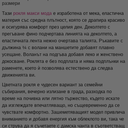
размери
Тази
рокля макси мода
е изработена от мека, еластична
материя със средна плътност, която се драпира красиво
и осигурява комфорт през целия ден. Деколтето с
прегъване фино подчертава линията на деколтето, а
еластичната лента нежно очертава талията. Ръкавите с
дължина ¾ с волани на маншетите добавят плавно
усещане. Воланът на подгъва добавя леко и женствено
докосване. Роклята е без подплата и няма подплънки на
раменете, което ѝ позволява естествено да следва
движенията ви.
Цветната рокля е чудесен вариант за семейни
събирания, вечерно излизане в града, разходка по
време на почивка или лятно тържество, където искате
да изглеждате впечатляващо, но същевременно да се
чувствате комфортно. Зашеметяващият модел привлича
вниманието и добавя енергия към облеклото ви, така че
си струва да я съчетаете с дамска чанта в съответстващ