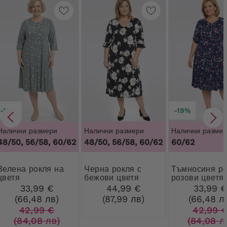
-19%
-19%
Налични размери
Налични размери
Налични размер
48/50, 56/58, 60/62
48/50, 56/58, 60/62
60/62
рокля на
Черна рокля с
Тъмносиня рокля с
цветя
бежови цветя
розови цветя
33,99 €
44,99 €
33,99 
(66,48 лв)
(87,99 лв)
(66,48 л
42,99 €
42,99 
(84,08 лв)
(84,08 л