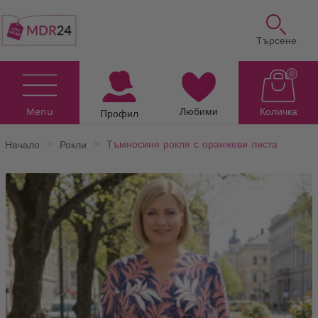
Търсене
0
Menu
Любими
Количка
Профил
Начало
Рокли
Тъмносиня рокля с оранжеви листа