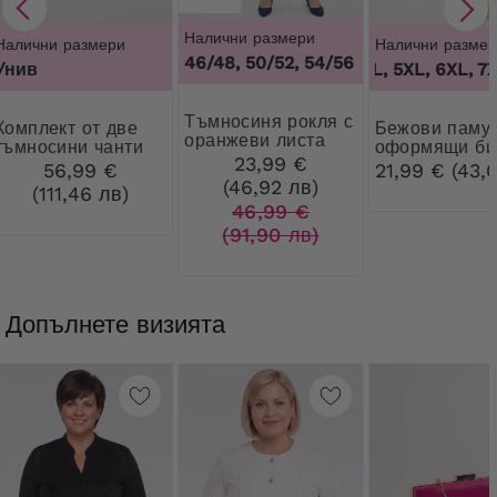
Налични размери
Налични размери
Налични размер
46/48, 50/52, 54/56
1
Унив
3XL, 4XL, 5XL, 6XL, 7XL
Тъмносиня рокля с
т от две
Бежови памучни
оранжеви листа
тъмносини чанти
оформящи би
23,99 €
с дантела
56,99 €
21,99 € (43,0
(46,92 лв)
(111,46 лв)
46,99 €
(91,90 лв)
Допълнете визията