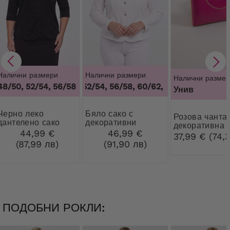
Налични размери
Налични размери
Налични размер
48/50, 52/54, 56/58
48/50, 52/54, 56/58, 60/62
,
48/50, 52/54, 56
Унив
о леко
Бяло сако с
Розова чанта с
дантелено сако
декоративни
декоративна
копчета
44,99 €
46,99 €
закопчалка
37,99 € (74,
(87,99 лв)
(91,90 лв)
ПОДОБНИ РОКЛИ: