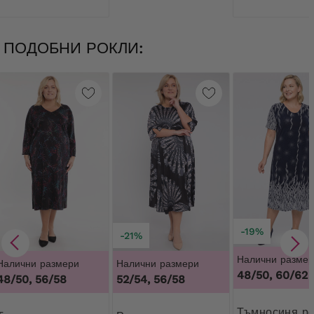
ПОДОБНИ РОКЛИ:
-19%
-21%
Налични размер
Налични размери
Налични размери
48/50, 60/62
48/50, 56/58
52/54, 56/58
Тъмносиня рокля с