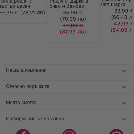
рокля с
Рокля с шарки в
бял шарка
пъстър десен
сиво и бежово
33,99 
39,99 € (78,21 лв)
35,99 €
(66,48 л
(70,39 лв)
42,99 
44,99 €
(84,08 л
(87,99 лв)
Нашата компания

Относно поръчките

Моята сметка

Информация за магазина
