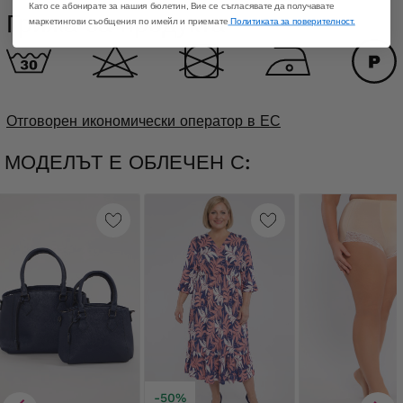
Като се абонирате за нашия бюлетин, Вие се съгласявате да получавате
Грижа за продукта
маркетингови съобщения по имейл и приемате
Политиката за поверителност.
Отговорен икономически оператор в ЕС
МОДЕЛЪТ Е ОБЛЕЧЕН С:
-50%