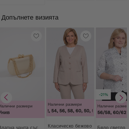
Допълнете визията
-21%
Налични размери
Налични размери
Налични размер
50, 52, 54, 56, 58, 60
,
50, 52, 54, 56, 58, 60
Унив
56/58, 60/62
Класическо бежово
чанта със
Бяло светло