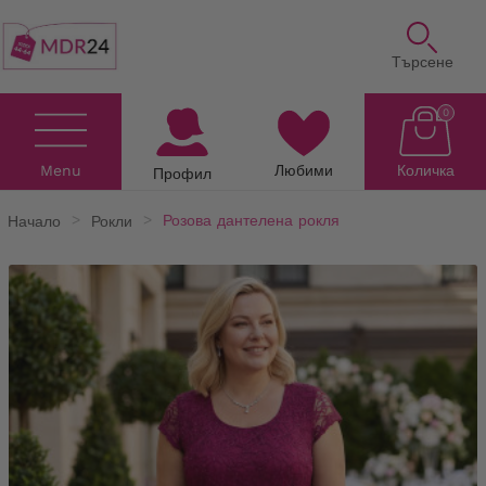
Търсене
0
Menu
Любими
Количка
Профил
Начало
Рокли
Розова дантелена рокля