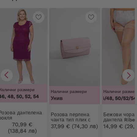
Налични размери
Налични размери
Налични размер
46, 48, 50, 52, 54
Унив
44/46/48, 50/52/54,
дантелена
Розова перлена
Бежови чорапи с
рокля
чанта тип плик с
дантела Ribe
70,99 €
декорация
37,99 € (74,30 лв)
14,99 € (29,
(138,84 лв)