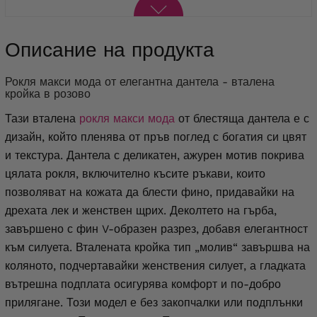
Описание на продукта
Рокля макси мода от елегантна дантела - вталена
кройка в розово
Тази вталена
рокля макси мода
от блестяща дантела е с
дизайн, който пленява от пръв поглед с богатия си цвят
и текстура. Дантела с деликатен, ажурен мотив покрива
цялата рокля, включително късите ръкави, които
позволяват на кожата да блести фино, придавайки на
дрехата лек и женствен щрих. Деколтето на гърба,
завършено с фин V-образен разрез, добавя елегантност
към силуета. Вталената кройка тип „молив“ завършва на
коляното, подчертавайки женствения силует, а гладката
вътрешна подплата осигурява комфорт и по-добро
прилягане. Този модел е без закопчалки или подплънки