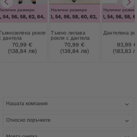
Налични размери
Налични размери
Налични размер
 54, 56, 58, 62, 64
48, 50, 54, 56, 58, 60, 62, 64
,
48, 50, 54, 56, 58, 62, 64
50, 52, 54, 56, 58, 60
,
48, 50, 54, 56
ена рокля
Тъмно лилава
дантелена ро
с дантела
рокля с дантела
70,99 €
70,99 €
93,99 
(138,84 лв)
(138,84 лв)
(183,83 л
Нашата компания

Относно поръчките

Моята сметка