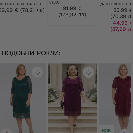
сако
златна закопчалка
дантелено са
91,99 €
39,99 € (78,21 лв)
35,99 
(179,92 лв)
(70,39 л
44,99 
(87,99 л
ПОДОБНИ РОКЛИ:
НОВ