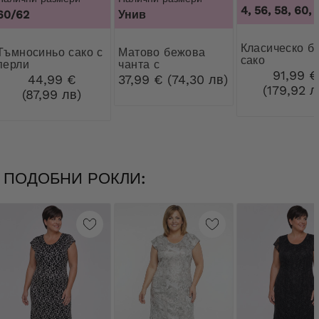
50, 52, 54, 56, 58, 60
,
50
60/62
Унив
Класическо бежово
ьо сако с
Матово бежова
сако
перли
чанта с
91,99 €
декоративна
44,99 €
37,99 € (74,30 лв)
закопчалка
(179,92 л
(87,99 лв)
ПОДОБНИ РОКЛИ: