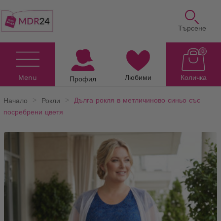
Търсене
0
Menu
Любими
Количка
Профил
Начало
Рокли
Дълга рокля в метличиново синьо със
посребрени цветя