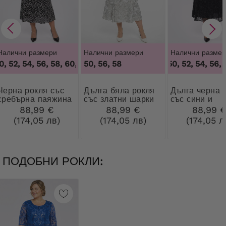
Налични размери
Налични размери
Налични размер
, 52, 54, 56, 58, 60
,
46, 48, 50, 52, 54, 56, 58, 60
50, 56, 58
46, 48, 50, 52, 54, 56, 5
4
рокля със
Дълга бяла рокля
Дълга черна рокля
сребърна паяжина
със златни шарки
със сини и
сребърни цве
88,99 €
88,99 €
88,99 
(174,05 лв)
(174,05 лв)
(174,05 л
ПОДОБНИ РОКЛИ: