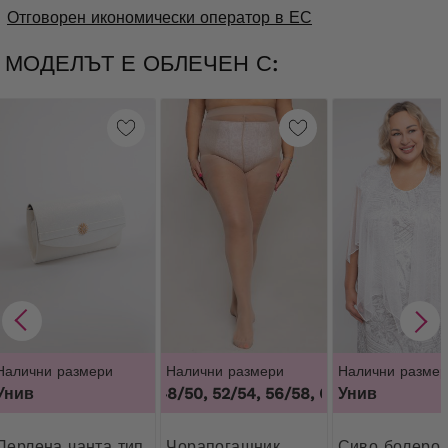
Отговорен икономически оператор в ЕС
МОДЕЛЪТ Е ОБЛЕЧЕН С:
Налични размери
Налични размери
Налични размер
3
Унив
44/46, 48/50, 52/54, 56/58, 60/62
Унив
,
44/46, 48/
а чанта тип
Чорапогащник
Сиво болеро със