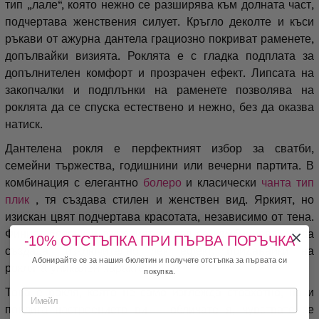
тип „лале“, която нежно се разширява към долната част,
подчертава женствения силует. Кръгло деколте и къси
ръкави от ажурна дантела грациозно покриват раменете,
допълвайки визията. Роклята е с гладка подплата за
допълнителен комфорт и прозрачен ефект. Липсата на
закопчалки и подплънки на раменете позволява на
роклята да се спуска естествено и нежно, без да оказва
натиск.
Дантелена рокля е перфектният избор за сватби,
семейни тържества, годишнини или вечерни партита. В
комбинация с елегантно
болеро
и класически
чанта тип
плик
, тя създава стилен и женствен вид. Яркият, но
изискан цвят подчертава красотата, независимо от тена.
Финият блясък и ажурният модел се комбинират, за да
-10% ОТСТЪПКА ПРИ ПЪРВА ПОРЪЧКА
създадат изключително лек ефект, придавайки на
Абонирайте се за нашия бюлетин и получете отстъпка за първата си
роклята уникален характер.
покупка.
Това е рокля, която не само изглежда страхотно, но и
повдига настроението ви – обличате я, чувствате се