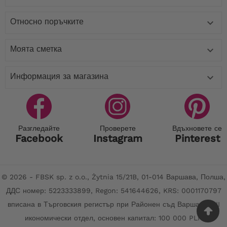
Относно поръчките

Моята сметка

Информация за магазина

Разгледайте
Проверете
Вдъхновете се
Facebook
Instagram
Pinterest
© 2026 - FBSK sp. z o.o., Żytnia 15/21B, 01-014 Варшава, Полша,
ДДС номер: 5223333899, Regon: 541644626, KRS: 0001170797
вписана в Търговския регистър при Районен съд Варшава, XII
икономически отдел, основен капитал: 100 000 PLN