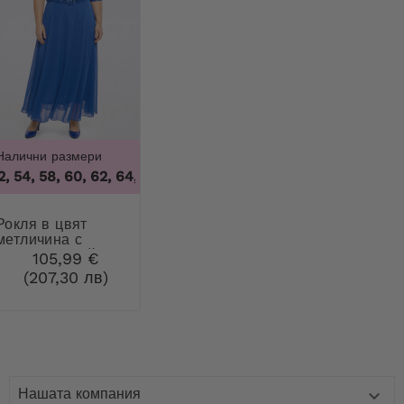
Налични размери
, 54, 58, 60, 62, 64
,
46, 50, 52, 54, 58, 60, 62, 64
 в цвят
метличина с
дантела и пайети
105,99 €
(207,30 лв)
Нашата компания
