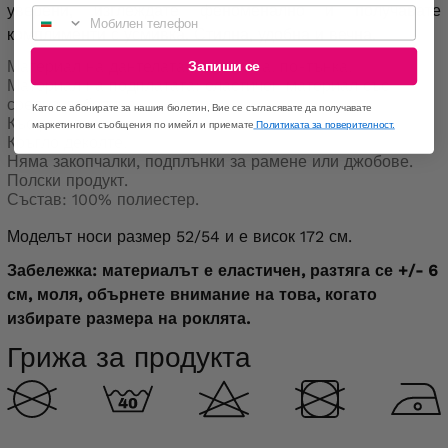
уверени, изглеждате феноменално и получавате
Мобилен телефон
комплименти с усмивка. Стилна, удобна и вечна.
Запиши се
Материал на дантелата: еластична, по-тънка.
Материал на подплатата: еластичен материал със
средна дебелина.
Като се абонирате за нашия бюлетин, Вие се съгласявате да получавате
Къс ръкав.
маркетингови съобщения по имейл и приемате
Политиката за поверителност.
Кръгло деколте.
Няма закопчалки, подплънки за рамене или джобове.
Полски продукт.
Състав: 100% полиестер.
Моделът носи размер 52/54 и е висок 172 см.
Забележка: материалът е еластичен, разтяга се +/- 6
см, моля, обърнете внимание на това, когато
избирате размера на роклята.
Грижа за продукта