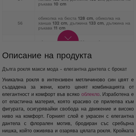
ръкава
10 cm
обиколка на бюста
128 cm
, обиколка на
56
ханша
132 cm
, дължина
133 cm
, дължина на
ръкава
11 cm
обиколка на бюста
132 cm
, обиколка на
58
ханша
138 cm
, дължина
133 cm
, дължина на
ръкава
11 cm
Описание на продукта
Обиколка на бюста
138 cm
, обиколка на
Дълга рокля макси мода - елегантна дантела с брокат
60
ханша
144 cm
, дължина
135 cm
, дължина на
ръкава
11 cm
Уникална рокля в интензивен метличиново син цвят е
създадена за жени, които ценят комбинацията от
елегантност и комфорт във всяко
облекло
. Изработена е
от еластична материя, която красиво се прилепва към
фигурата, осигурявайки свобода на движение и високо
ниво на комфорт. Горният слой е украсен с елегантна
дантела с флорален мотив, бродиран със сребърна
нишка, който оживява и озарява цялата рокля. Кройката