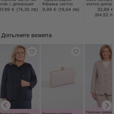
плик с декорация
Ribessa светло
златни декор
бежови 30 DEN
37,99 € (74,30 лв)
9,99 € (19,54 лв)
32,99 
(64,52 л
Допълнете визията
Налични размер
Налични размери
Налични размери