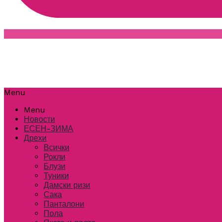
Menu
Menu
Новости
ЕСЕН-ЗИМА
Дрехи
Всички
Рокли
Блузи
Туники
Дамски ризи
Сака
Панталони
Пола