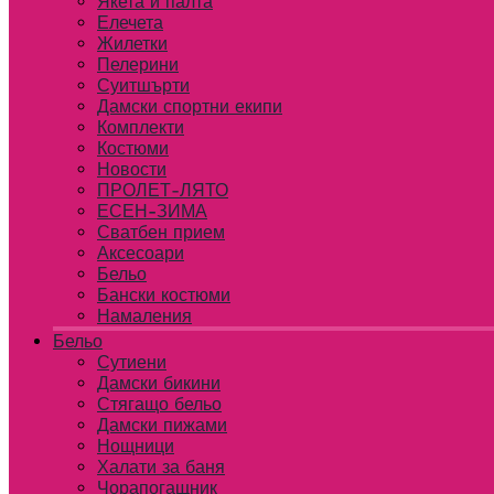
Якета и палта
Елечета
Жилетки
Пелерини
Суитшърти
Дамски спортни екипи
Комплекти
Костюми
Новости
ПРОЛЕТ-ЛЯТО
ЕСЕН-ЗИМА
Сватбен прием
Аксесоари
Бельо
Бански костюми
Намаления
Бельо
Сутиени
Дамски бикини
Стягащо бельо
Дамски пижами
Нощници
Халати за баня
Чорапогащник