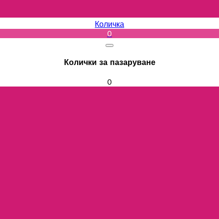
Количка
0
Колички за пазаруване
0