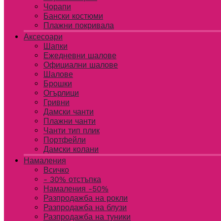
Чорапи
Бански костюми
Плажни покривала
Аксесоари
Шапки
Ежедневни шалове
Официални шалове
Шалове
Брошки
Огърлици
Гривни
Дамски чанти
Плажни чанти
Чанти тип плик
Портфейли
Дамски колани
Намаления
Всичко
- 30% отстъпка
Намаления -50%
Разпродажба на рокли
Разпродажба на блузи
Разпродажба на туники