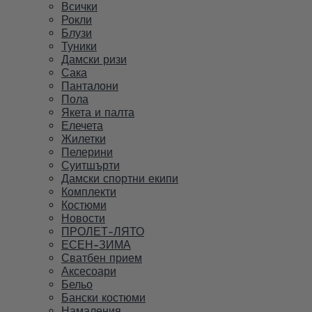
Всички
Рокли
Блузи
Туники
Дамски ризи
Сака
Панталони
Пола
Якета и палта
Елечета
Жилетки
Пелерини
Суитшърти
Дамски спортни екипи
Комплекти
Костюми
Новости
ПРОЛЕТ-ЛЯТО
ЕСЕН-ЗИМА
Сватбен прием
Аксесоари
Бельо
Бански костюми
Намаления