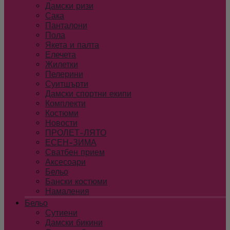
Дамски ризи
Сака
Панталони
Пола
Якета и палта
Елечета
Жилетки
Пелерини
Суитшърти
Дамски спортни екипи
Комплекти
Костюми
Новости
ПРОЛЕТ-ЛЯТО
ЕСЕН-ЗИМА
Сватбен прием
Аксесоари
Бельо
Бански костюми
Намаления
Бельо
Сутиени
Дамски бикини