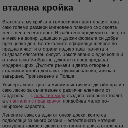
вталена кройка
Вталената му кройка и тъмносиният цвят правят това
сако големи размери мигновено пленимо със своята
женствена елегантност. Изработено предимно от лен, то
е меко на допир, дишащо и държи формата си добре
през целия ден. Вертикалните оформящи шевове по
предната част и отстрани подчертават талията и
създават елегантен силует. Закопчаване с едно копче и
отличително V-образно деколте отпред придават
модерен щрих. Дългите ръкави и двата отворени
странични джоба допълват функционалния, изискан
завършек. Произведено в Полша.
Универсалният цвят и минималистичният дизайн правят
сако лесно за съчетаване с различни елементи от
гардероба – с
пола тип миди
създава завършен тоалет,
а с
панталон с прав крачол
придобива малко по-
небрежен характер.
Ленените сака са едни от онези дрехи, които са
подходящи за много сезони - естествената материя
осигурява комфорт дори в по-топлите дни, а вталената