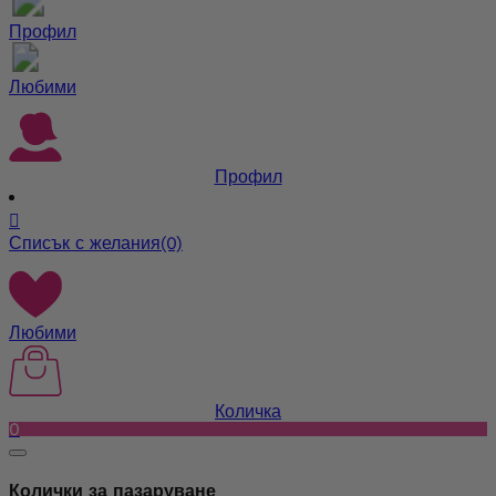
Профил
Любими
Профил

Списък с желания
(0)
Любими
Количка
0
Колички за пазаруване