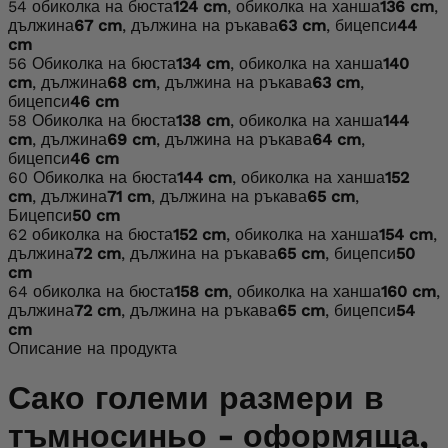
54
обиколка на бюста
124 cm
, обиколка на ханша
136 cm
,
дължина
67 cm
, дължина на ръкава
63 cm
, бицепси
44
cm
56
Обиколка на бюста
134 cm
, обиколка на ханша
140
cm
, дължина
68 cm
, дължина на ръкава
63 cm
,
бицепси
46 cm
58
Обиколка на бюста
138 cm
, обиколка на ханша
144
cm
, дължина
69 cm
, дължина на ръкава
64 cm
,
бицепси
46 cm
60
Обиколка на бюста
144 cm
, обиколка на ханша
152
cm
, дължина
71 cm
, дължина на ръкава
65 cm
,
Бицепси
50 cm
62
обиколка на бюста
152 cm
, обиколка на ханша
154 cm
,
дължина
72 cm
, дължина на ръкава
65 cm
, бицепси
50
cm
64
обиколка на бюста
158 cm
, обиколка на ханша
160 cm
,
дължина
72 cm
, дължина на ръкава
65 cm
, бицепси
54
cm
Описание на продукта
сако големи размери в
тъмносиньо - оформяща,