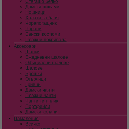
Стягащо бельо
Дамски пижами
Нощници
Халати за баня
Чорапогащник
Чорапи
Бански костюми
Плажни покривала
Аксесоари
Шапки
Ежедневни шалове
Официални шалове
Шалове
Брошки
Огърлици
Гривни
Дамски чанти
Плажни чанти
Чанти тип плик
Портфейли
Дамски колани
Намаления
Всичко