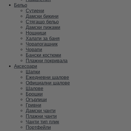
Бельо
Сутиени
Дамски бикини
Стягащо бельо
Дамски пижами
Нощници
Халати за баня
Чорапогащник
Чорапи
Бански костюми
Плажни покривала
Аксесоари
Шапки
Ежедневни шалове
Официални шалове
Шалове
Брошки
Огърлици
Гривни
Дамски чанти
Плажни чанти
Чанти тип плик
Портфейли