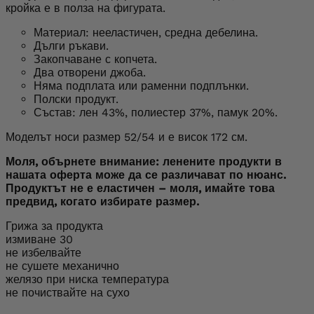
кройка е в полза на фигурата.
Материал: нееластичен, средна дебелина.
Дълги ръкави.
Закопчаване с копчета.
Два отворени джоба.
Няма подплата или раменни подплънки.
Полски продукт.
Състав: лен 43%, полиестер 37%, памук 20%.
Моделът носи размер 52/54 и е висок 172 см.
Моля, обърнете внимание: ленените продукти в
нашата оферта може да се различават по нюанс.
Продуктът не е еластичен – моля, имайте това
предвид, когато избирате размер.
Грижа за продукта
измиване 30
не избелвайте
не сушете механично
желязо при ниска температура
не почиствайте на сухо