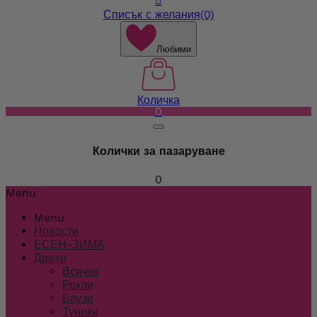

Списък с желания
(0)
Любими
Количка
0
Колички за пазаруване
0
Menu
Menu
Новости
ЕСЕН-ЗИМА
Дрехи
Всички
Рокли
Блузи
Туники