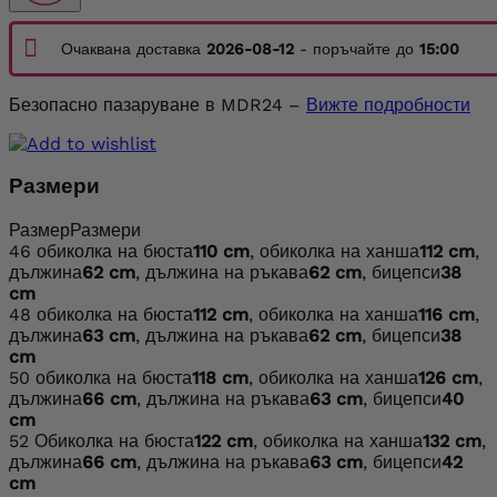
Очаквана доставка
2026-08-12
- поръчайте до
15:00
Безопасно пазаруване в MDR24 –
Вижте подробности
Размери
Размер
Размери
46
обиколка на бюста
110 cm
, обиколка на ханша
112 cm
,
дължина
62 cm
, дължина на ръкава
62 cm
, бицепси
38
cm
48
обиколка на бюста
112 cm
, обиколка на ханша
116 cm
,
дължина
63 cm
, дължина на ръкава
62 cm
, бицепси
38
cm
50
обиколка на бюста
118 cm
, обиколка на ханша
126 cm
,
дължина
66 cm
, дължина на ръкава
63 cm
, бицепси
40
cm
52
Обиколка на бюста
122 cm
, обиколка на ханша
132 cm
,
дължина
66 cm
, дължина на ръкава
63 cm
, бицепси
42
cm