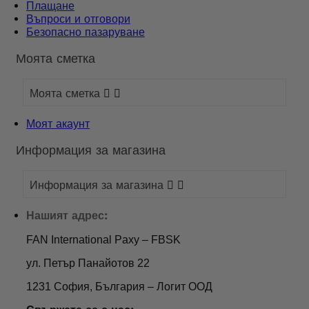
Плащане
Въпроси и отговори
Безопасно пазаруване
Моята сметка
Моята сметка


Моят акаунт
Информация за магазина
Информация за магазина


Нашият адрес:
FAN International Paxy – FBSK
ул. Петър Панайотов 22
1231 София, България – Логит ООД