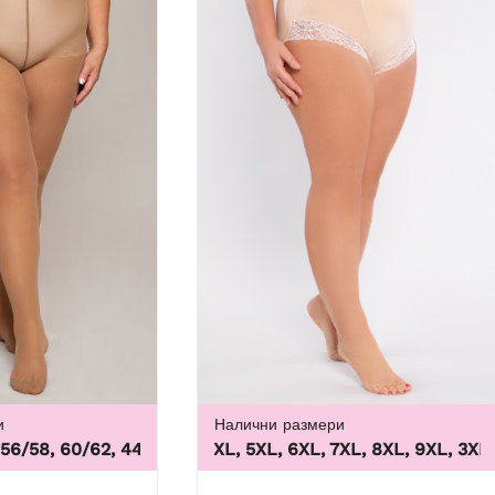
и
Налични размери
/58, 60/62
,
44/46, 48/50, 52/54, 56/58, 60/62
3XL, 4XL, 5XL, 6XL, 7XL, 8XL, 9XL
,
3XL, 4X
10