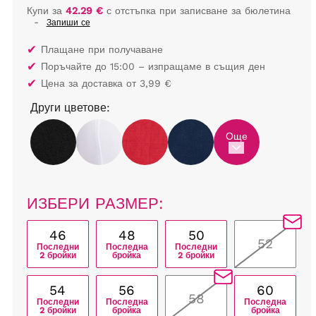
Купи за
42.29 €
с отстъпка при записване за бюлетина
-
Запиши се
✔
Плащане при получаване
✔
Поръчайте до 15:00 – изпращаме в същия ден
✔
Цена за доставка от 3,99 €
Други цветове:
Още
ИЗБЕРИ РАЗМЕР:
46
48
50
52
Последни
Последна
Последни
2 бройки
бройка
2 бройки
54
56
60
58
Последни
Последна
Последна
2 бройки
бройка
бройка