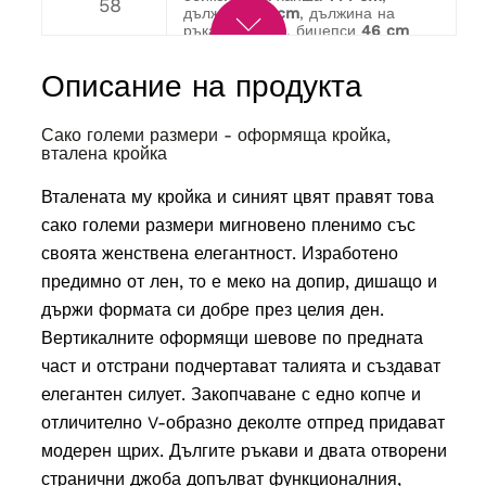
58
дължина
69 cm
, дължина на
ръкава
64 cm
, бицепси
46 cm
Обиколка на бюста
144 cm
,
обиколка на ханша
152 cm
,
60
Описание на продукта
дължина
71 cm
, дължина на
ръкава
65 cm
, Бицепси
50 cm
обиколка на бюста
152 cm
,
сако големи размери - оформяща кройка,
обиколка на ханша
154 cm
,
62
вталена кройка
дължина
72 cm
, дължина на
ръкава
65 cm
, бицепси
50 cm
Вталената му кройка и синият цвят правят това
обиколка на бюста
158 cm
,
обиколка на ханша
160 cm
,
сако големи размери мигновено пленимо със
64
дължина
72 cm
, дължина на
своята женствена елегантност. Изработено
ръкава
65 cm
, бицепси
54 cm
предимно от лен, то е меко на допир, дишащо и
държи формата си добре през целия ден.
Вертикалните оформящи шевове по предната
част и отстрани подчертават талията и създават
елегантен силует. Закопчаване с едно копче и
отличително V-образно деколте отпред придават
модерен щрих. Дългите ръкави и двата отворени
странични джоба допълват функционалния,