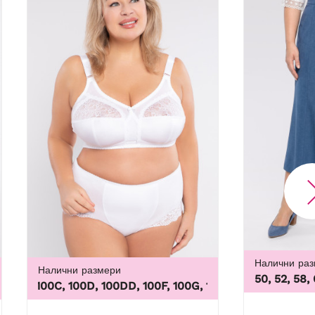
Налични ра
Налични размери
50, 52, 58,
L, 5XL, 6XL, 7XL, 8XL, 9XL
0B, 100C, 100D, 100DD, 100F, 100G, 100H, 100I, 100J, 100K, 10