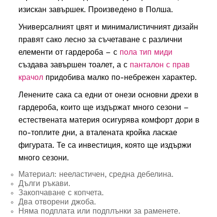
изискан завършек. Произведено в Полша.
Универсалният цвят и минималистичният дизайн
правят сако лесно за съчетаване с различни
елементи от гардероба – с
пола тип миди
създава завършен тоалет, а с
панталон с прав
крачол
придобива малко по-небрежен характер.
Ленените сака са едни от онези основни дрехи в
гардероба, които ще издържат много сезони –
естествената материя осигурява комфорт дори в
по-топлите дни, а вталената кройка ласкае
фигурата. Те са инвестиция, която ще издържи
много сезони.
Материал: нееластичен, средна дебелина.
Дълги ръкави.
Закопчаване с копчета.
Два отворени джоба.
Няма подплата или подплънки за раменете.