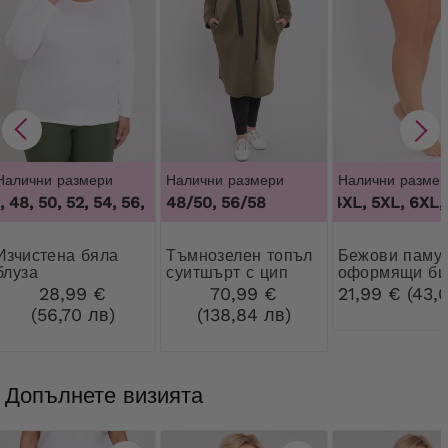
Налични размери
Налични размери
Налични размер
 48, 50, 52, 54, 56, 58, 60, 62, 64
48/50, 56/58
,
44, 46, 48, 50, 52, 54, 56
3XL, 4XL, 5XL, 6XL, 
тена бяла
Тъмнозелен топъл
Бежови памучни
блуза
суитшърт с цип
оформящи би
с дантела
28,99 €
70,99 €
21,99 € (43,0
(56,70 лв)
(138,84 лв)
Допълнете визията