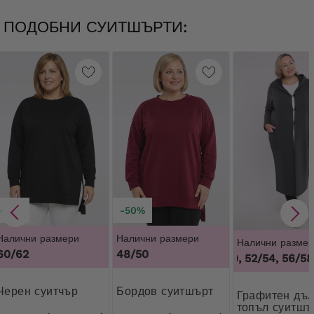
ПОДОБНИ СУИТШЪРТИ:
-21%
-50%
Налични размери
Налични размери
Налични размер
60/62
48/50
48/50, 52/54, 56/58,
Черен суитчър
Бордов суитшърт
Графитен дълъг
топъл суитшъ