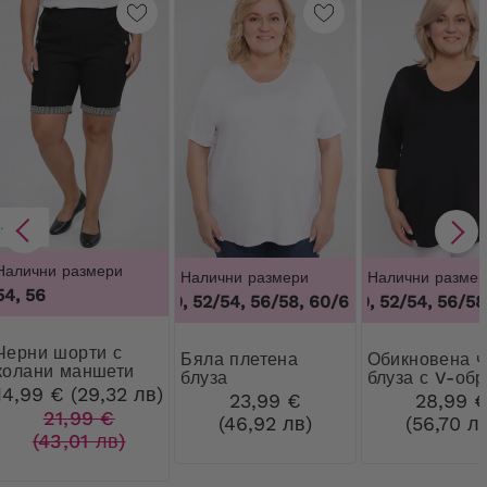
-28%
Налични размери
Налични размери
Налични размер
54, 56
48/50, 52/54, 56/58, 60/62
48/50, 52/54, 56/58,
,
48/50, 52/54, 
 шорти с
Бяла плетена
Обикновена черна
колани маншети
блуза
блуза с V-об
14,99 € (29,32 лв)
деколте
23,99 €
28,99 
21,99 €
(46,92 лв)
(56,70 л
(43,01 лв)