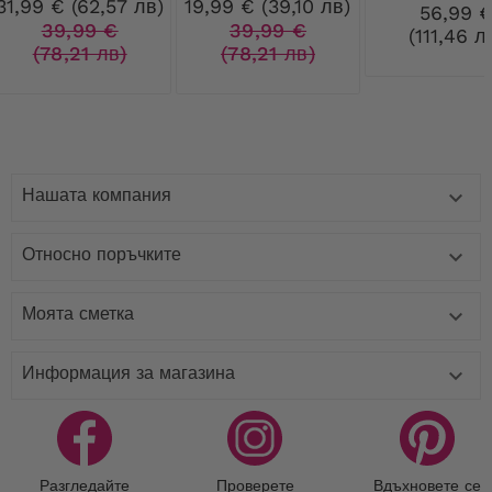
31,99 € (62,57 лв)
19,99 € (39,10 лв)
копчета
56,99 
39,99 €
39,99 €
(111,46 л
(78,21 лв)
(78,21 лв)
Нашата компания

Относно поръчките

Моята сметка

Информация за магазина

Разгледайте
Проверете
Вдъхновете се