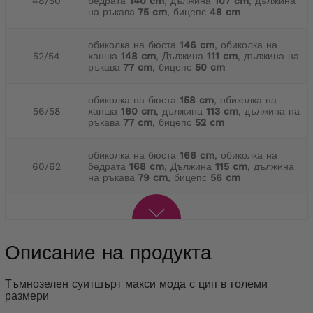
48/50
бедрата
140 cm
, дължина
107 cm
, дължина
на ръкава
75 cm
, бицепс
48 cm
обиколка на бюста
146 cm
, обиколка на
52/54
ханша
148 cm
, Дължина
111 cm
, дължина на
ръкава
77 cm
, бицепс
50 cm
обиколка на бюста
158 cm
, обиколка на
56/58
ханша
160 cm
, дължина
113 cm
, дължина на
ръкава
77 cm
, бицепс
52 cm
обиколка на бюста
166 cm
, обиколка на
60/62
бедрата
168 cm
, Дължина
115 cm
, дължина
на ръкава
79 cm
, бицепс
56 cm
Описание на продукта
Тъмнозелен суитшърт макси мода с цип в големи
размери