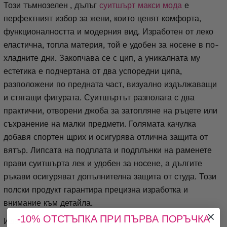
Този тъмнозелен
, дълъг
суитшърт макси мода
е
перфектният избор за жени, които ценят комфорта,
функционалността и модерния вид. Изработен от леко
еластична, топла материя, той е удобен за носене в по-
хладните дни. Закопчава се с цип, а уникалната му
естетика е подчертана от два успоредни ципа,
разположени по предната част, визуално издължаващи
и стягащи фигурата. Суитшъртът разполага с два
практични, отворени джоба за затопляне на ръцете или
съхранение на малки предмети. Голямата качулка
добавя спортен щрих и осигурява отлична защита от
вятър. Липсата на подплата и подплънки на раменете
прави суитшърта лек и удобен за носене, а дългите
ръкави осигуряват допълнителна защита от студа. Този
полски продукт гарантира прецизна изработка и
внимание към детайла.
-10% ОТСТЪПКА ПРИ ПЪРВА ПОРЪЧКА
Идеален е за ежедневен, небрежен стил – в