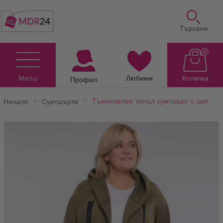
Търсене
0
Menu
Любими
Количка
Профил
Начало
Суитшърти
Тъмнозелен топъл суитшърт с цип