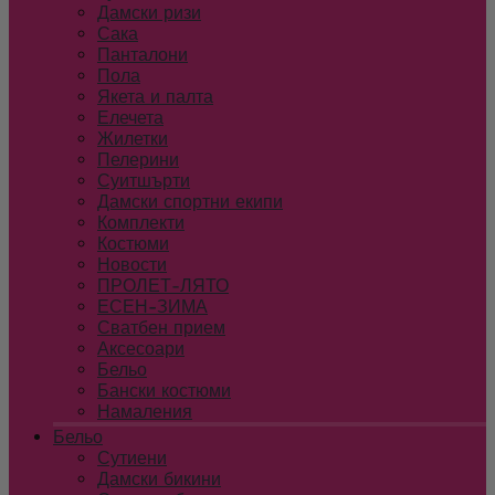
Дамски ризи
Сака
Панталони
Пола
Якета и палта
Елечета
Жилетки
Пелерини
Суитшърти
Дамски спортни екипи
Комплекти
Костюми
Новости
ПРОЛЕТ-ЛЯТО
ЕСЕН-ЗИМА
Сватбен прием
Аксесоари
Бельо
Бански костюми
Намаления
Бельо
Сутиени
Дамски бикини