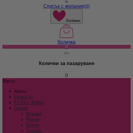

Списък с желания
(0)
Любими
Количка
0
Колички за пазаруване
0
Menu
Menu
Новости
ЕСЕН-ЗИМА
Дрехи
Всички
Рокли
Блузи
Туники