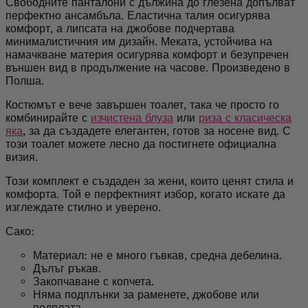
Свободните панталони с дължина до глезена допълват
перфектно ансамбъла. Еластична талия осигурява
комфорт, а липсата на джобове подчертава
минималистичния им дизайн. Меката, устойчива на
намачкване материя осигурява комфорт и безупречен
външен вид в продължение на часове. Произведено в
Полша.
Костюмът е вече завършен тоалет, така че просто го
комбинирайте с
изчистена блуза
или
риза с класическа
яка
, за да създадете елегантен, готов за носене вид. С
този тоалет можете лесно да постигнете официална
визия.
Този комплект е създаден за жени, които ценят стила и
комфорта. Той е перфектният избор, когато искате да
изглеждате стилно и уверено.
Сако:
Материал: не е много гъвкав, средна дебелина.
Дълъг ръкав.
Закопчаване с копчета.
Няма подплънки за раменете, джобове или
подплата.