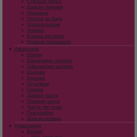
Стягащо бельо
Дамски пижами
Нощници
Халати за баня
Чорапогащник
Чорапи
Бански костюми
Плажни покривала
Аксесоари
Шапки
Ежедневни шалове
Официални шалове
Шалове
Брошки
Огърлици
Гривни
Дамски чанти
Плажни чанти
Чанти тип плик
Портфейли
Дамски колани
Намаления
Всичко