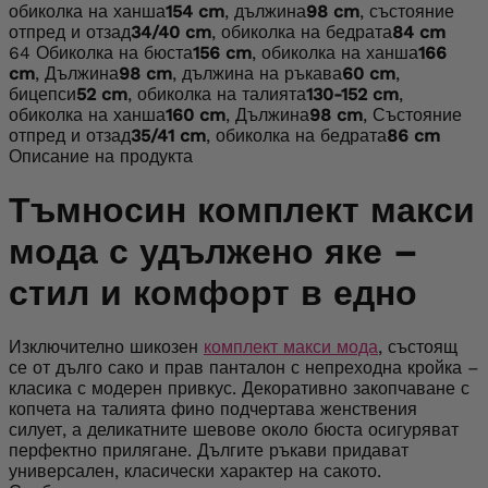
обиколка на ханша
154 cm
, дължина
98 cm
, състояние
отпред и отзад
34/40 cm
, обиколка на бедрата
84 cm
64
Обиколка на бюста
156 cm
, обиколка на ханша
166
cm
, Дължина
98 cm
, дължина на ръкава
60 cm
,
бицепси
52 cm
, обиколка на талията
130-152 cm
,
обиколка на ханша
160 cm
, Дължина
98 cm
, Състояние
отпред и отзад
35/41 cm
, обиколка на бедрата
86 cm
Описание на продукта
Тъмносин комплект макси
мода с удължено яке –
стил и комфорт в едно
Изключително шикозен
комплект макси мода
, състоящ
се от дълго сако и прав панталон с непреходна кройка –
класика с модерен привкус. Декоративно закопчаване с
копчета на талията фино подчертава женствения
силует, а деликатните шевове около бюста осигуряват
перфектно прилягане. Дългите ръкави придават
универсален, класически характер на сакото.