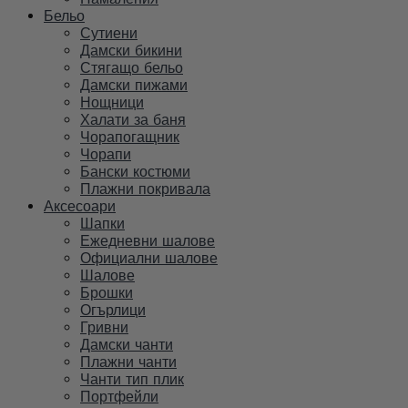
Бельо
Сутиени
Дамски бикини
Стягащо бельо
Дамски пижами
Нощници
Халати за баня
Чорапогащник
Чорапи
Бански костюми
Плажни покривала
Аксесоари
Шапки
Ежедневни шалове
Официални шалове
Шалове
Брошки
Огърлици
Гривни
Дамски чанти
Плажни чанти
Чанти тип плик
Портфейли