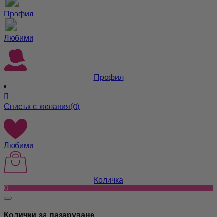
Профил
Любими
Профил

Списък с желания
(0)
Любими
Количка
0
Колички за пазаруване