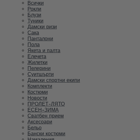
Всички
Рокли
Блузи
Туники
Дамски ризи
Сака
Панталони
Пола
Якета и палта
Елечета
Жилетки
Пелерини
Суитшърти
Дамски спортни екипи
Комплекти
Костюми
Новости
ПРОЛЕТ-ЛЯТО
ЕСЕН-ЗИМА
Сватбен прием
Аксесоари
Бельо
Бански костюми
Намаления