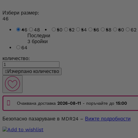
Избери размер:
46
46
48
50
52
54
56
58
60
62
Последни
3 бройки
64
количество:
Изчерпано количество

Очаквана доставка
2026-08-11
- поръчайте до
15:00
Безопасно пазаруване в MDR24 –
Вижте подробности