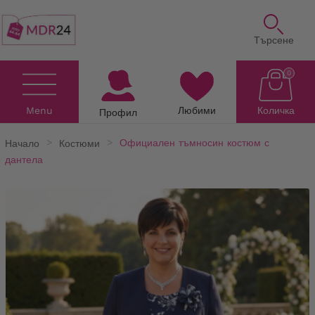
Търсене
0
Menu
Любими
Количка
Профил
Начало
Костюми
Официален тъмносин костюм с
дантела