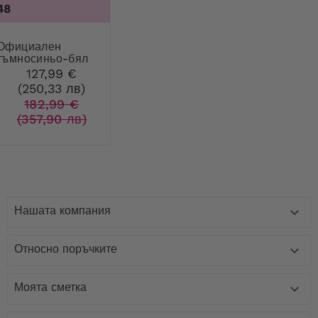
48
циален
тъмносиньо-бял
костюм с цвете
127,99 €
(250,33 лв)
182,99 €
(357,90 лв)
Нашата компания

Относно поръчките

Моята сметка
