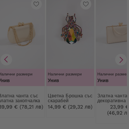
Налични размери
Налични размери
Налични размер
Унив
Унив
Унив
чанта със
Цветна Брошка със
Златна чанта с
златна закопчалка
скарабей
декоративна
закопчалка
39,99 € (78,21 лв)
14,99 € (29,32 лв)
23,99 
(46,92 л