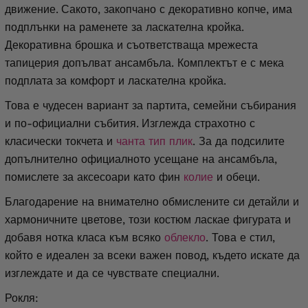
движение.
Сакото, закопчано с декоративно копче, има
подплънки на раменете за ласкателна кройка.
Декоративна брошка и съответстваща мрежеста
тапицерия допълват ансамбъла. Комплектът е с мека
подплата
за комфорт и ласкателна кройка.
Това е чудесен вариант за партита, семейни събирания
и по-официални събития.
Изглежда страхотно с
класически токчета и
чанта тип плик
. За да подсилите
допълнително официалното усещане на ансамбъла,
помислете за аксесоари като фин
колие
и обеци.
Благодарение на внимателно обмислените си детайли и
хармоничните цветове, този костюм ласкае фигурата и
добавя нотка класа към всяко
облекло
. Това е стил,
който е идеален за всеки важен повод, където искате да
изглеждате и да се чувствате специални.
Рокля: