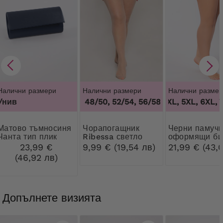
Налични размери
Налични размери
Налични размер
Унив
44/46, 48/50, 52/54, 56/58, 60/62
3XL, 4XL, 5XL, 6XL, 7
,
44/46, 4
о тъмносиня
Чорапогащник
Черни памучни
Чанта тип плик
Ribessa светло
оформящи би
бежови 30 DEN
с дантела
23,99 €
9,99 € (19,54 лв)
21,99 € (43,0
(46,92 лв)
Допълнете визията