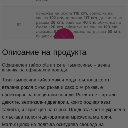
обиколка на бюста
118 cm
, обиколка на
ханша
122 cm
, дължина
117 cm
, дължина на
ръкава
26 cm
, бицепси
40 cm
, обиколка на
52
бюста
120 cm
, обиколка на ханша
120 cm
,
дължина
58 cm
, дължина на ръкава
50 cm
,
бицепси
40 cm
Обиколка на бюста
122 cm
, обиколка на
Описание на продукта
ханша
126 cm
, дължина
119 cm
, дължина на
ръкава
27 cm
, бицепси
42 cm
, Обиколка на
54
бюста
126 cm
, обиколка на ханша
126 cm
,
Официален тайор plus size в тъмносиньо - вечна
дължина
59 cm
, дължина на ръкава
50 cm
,
класика за официални поводи
бицепси
42 cm
Този тъмносини тайор макси мода, състоящ се от
обиколка на бюста
128 cm
, обиколка на
вталена рокля с къс ръкав и сако с ¾ ръкав, е
ханша
136 cm
, дължина
120 cm
, дължина на
проектиран за специални поводи.
Роклята е с кръгло
ръкава
27 cm
, бицепси
44 cm
, обиколка на
56
бюста
136 cm
, обиколка на ханша
136 cm
,
деколте, вертикални драперии, които подчертават
дължина
61 cm
, дължина на ръкава
52 cm
,
бицепси
44 cm
талията, и скрит цип на гърба. Предната част е украсена
с лъскава талия и декоративна мрежеста материя.
Малък цепка на подгъва осигурява свобода на