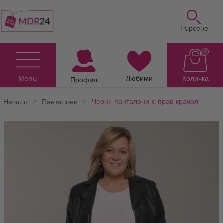
Търсене
0
Menu
Любими
Количка
Профил
Начало
Панталони
Черни панталони с прав крачол