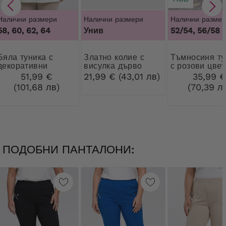
Налични размери
Налични размери
Налични размер
58, 60, 62, 64
Унив
52/54, 56/58
туника с
Златно колие с
Тъмносиня туника
декоративни
висулка дърво
с розови цвет
сребърни и златни
51,99 €
21,99 € (43,01 лв)
35,99 
колани
(101,68 лв)
(70,39 л
ПОДОБНИ ПАНТАЛОНИ: