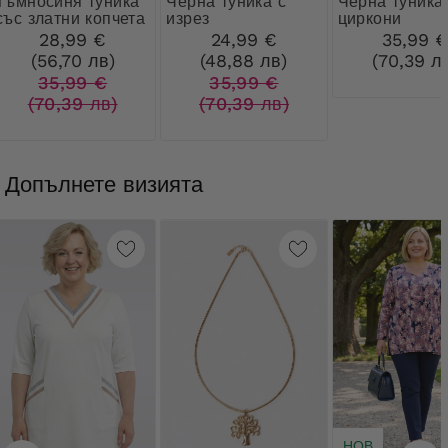
ня туника
Черна туника с
Черна туника с
със златни копчета
изрез
циркони
28,99 €
24,99 €
35,99 
(56,70 лв)
(48,88 лв)
(70,39 л
35,99 €
35,99 €
(70,39 лв)
(70,39 лв)
Допълнете визията
НОВ