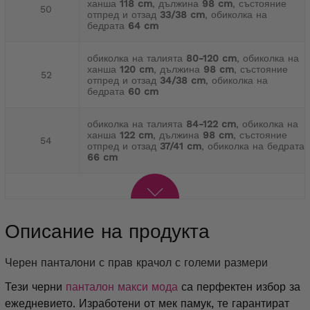
ханша
118 cm
, дължина
98 cm
, състояние
50
отпред и отзад
33/38 cm
, обиколка на
бедрата
64 cm
обиколка на талията
80-120 cm
, обиколка на
ханша
120 cm
, дължина
98 cm
, състояние
52
отпред и отзад
34/38 cm
, обиколка на
бедрата
60 cm
обиколка на талията
84-122 cm
, обиколка на
ханша
122 cm
, дължина
98 cm
, състояние
54
отпред и отзад
37/41 cm
, обиколка на бедрата
66 cm
Описание на продукта
Черен панталони с прав крачол с големи размери
Тези черни
панталон макси мода
са перфектен избор за
ежедневието. Изработени от мек памук, те гарантират