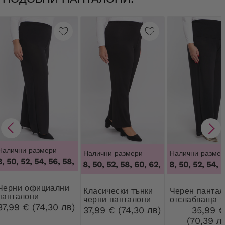
Налични размери
Налични размери
Налични размер
 50, 52, 54, 56, 58, 60, 62, 64
,
46, 48, 50, 52, 54, 56, 58, 60
46, 48, 50, 52, 58, 60, 62, 64
46, 48, 50, 52, 54, 5
,
46, 48, 50, 52
официални
Класически тънки
Черен панталон с
панталони
черни панталони
отслабваща т
37,99 € (74,30 лв)
37,99 € (74,30 лв)
35,99 
(70,39 л