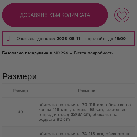
ДОБАВЯНЕ КЪМ КОЛИЧКАТА
Очаквана доставка
2026-08-11
- поръчайте до
15:00
Безопасно пазаруване в MDR24 –
Вижте подробности
Размери
Размер
Размери
обиколка на талията
70-116 cm
, обиколка на
ханша
116 cm
, дължина
98 cm
, състояние
48
отпред и отзад
33/37 cm
, обиколка на
бедрата
62 cm
обиколка на талията
74-118 cm
, обиколка на