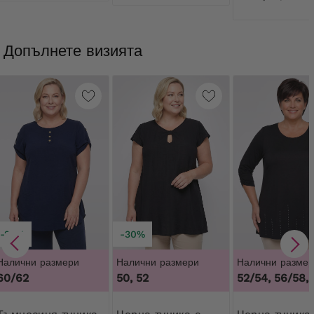
Допълнете визията
-20%
-30%
Налични размери
Налични размери
Налични размер
60/62
50, 52
52/54, 56/58,