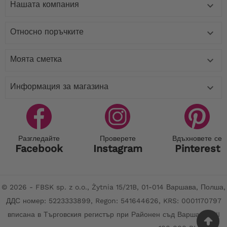
Нашата компания

Относно поръчките

Моята сметка

Информация за магазина

Разгледайте
Проверете
Вдъхновете се
Facebook
Instagram
Pinterest
© 2026 - FBSK sp. z o.o., Żytnia 15/21B, 01-014 Варшава, Полша,
ДДС номер: 5223333899, Regon: 541644626, KRS: 0001170797
вписана в Търговския регистър при Районен съд Варшава, XII