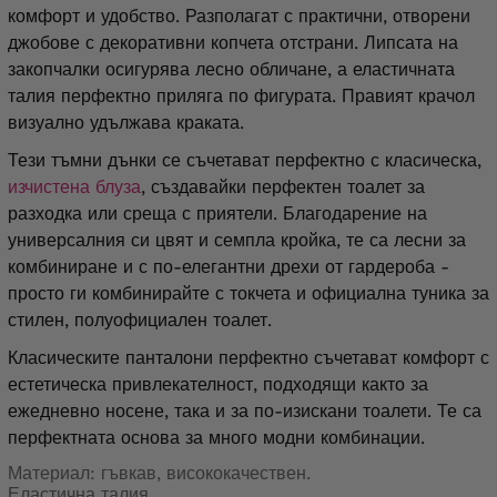
комфорт и удобство. Разполагат с практични, отворени
джобове с декоративни копчета отстрани. Липсата на
закопчалки осигурява лесно обличане, а еластичната
талия перфектно приляга по фигурата. Правият крачол
визуално удължава краката.
Тези тъмни дънки се съчетават перфектно с класическа,
изчистена блуза
, създавайки перфектен тоалет за
разходка или среща с приятели. Благодарение на
универсалния си цвят и семпла кройка, те са лесни за
комбиниране и с по-елегантни дрехи от гардероба -
просто ги комбинирайте с токчета и официална туника за
стилен, полуофициален тоалет.
Класическите панталони перфектно съчетават комфорт с
естетическа привлекателност, подходящи както за
ежедневно носене, така и за по-изискани тоалети. Те са
перфектната основа за много модни комбинации.
Материал: гъвкав, висококачествен.
Еластична талия.