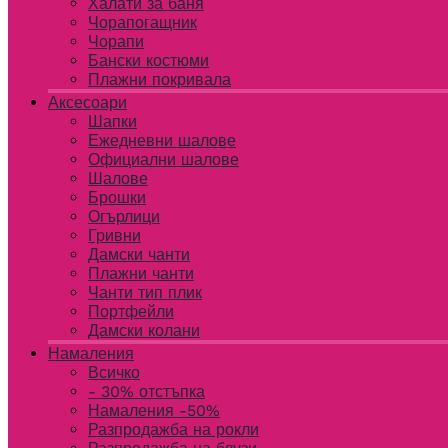
Халати за баня
Чорапогащник
Чорапи
Бански костюми
Плажни покривала
Аксесоари
Шапки
Ежедневни шалове
Официални шалове
Шалове
Брошки
Огърлици
Гривни
Дамски чанти
Плажни чанти
Чанти тип плик
Портфейли
Дамски колани
Намаления
Всичко
- 30% отстъпка
Намаления -50%
Разпродажба на рокли