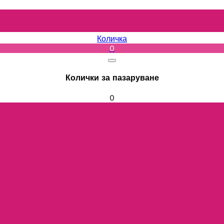
Количка
0
Колички за пазаруване
0