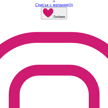

Списък с желания
(0)
Любими