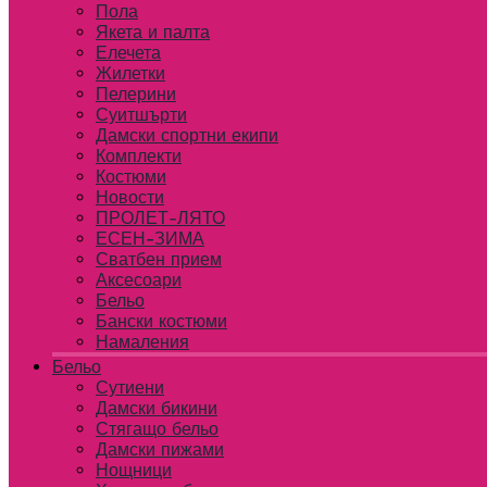
Пола
Якета и палта
Елечета
Жилетки
Пелерини
Суитшърти
Дамски спортни екипи
Комплекти
Костюми
Новости
ПРОЛЕТ-ЛЯТО
ЕСЕН-ЗИМА
Сватбен прием
Аксесоари
Бельо
Бански костюми
Намаления
Бельо
Сутиени
Дамски бикини
Стягащо бельо
Дамски пижами
Нощници