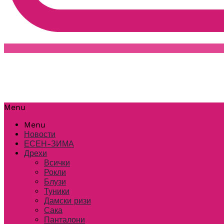
Menu
Menu
Новости
ЕСЕН-ЗИМА
Дрехи
Всички
Рокли
Блузи
Туники
Дамски ризи
Сака
Панталони