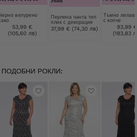
Унив
велурено
Тъмно лилаво сако
Перлена чанта тип
сако
с копче
плик с декорация
53,99 €
93,99 
37,99 € (74,30 лв)
(105,60 лв)
(183,83 л
ПОДОБНИ РОКЛИ: