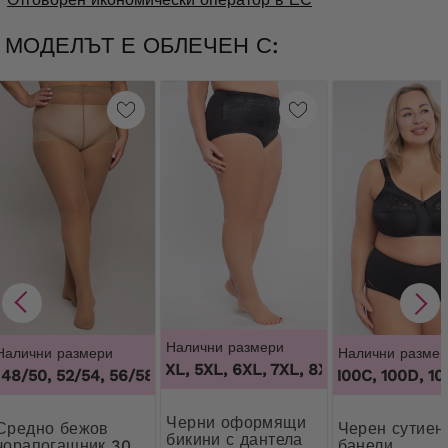
МОДЕЛЪТ Е ОБЛЕЧЕН С:
Налични размери
Налични размери
Налични размер
3XL, 4XL, 5XL, 6XL, 7XL, 8XL, 9XL
,
3XL, 4XL
48/50, 52/54, 56/58, 60/62
,
44/46, 48/50, 52/54, 56/58, 6
100B, 100C, 100D, 100D
Черни оформящи
но бежов
Черен сутиен без
бикини с дантела
чорапогащник 30
банели