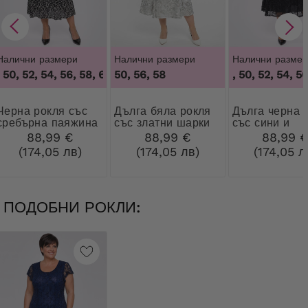
Налични размери
Налични размери
Налични размер
50, 52, 54, 56, 58, 60
,
46, 48, 50, 52, 54, 56, 58, 60
50, 56, 58
46, 48, 50, 52, 54, 56,
рокля със
Дълга бяла рокля
Дълга черна рокля
сребърна паяжина
със златни шарки
със сини и
сребърни цве
88,99 €
88,99 €
88,99 
(174,05 лв)
(174,05 лв)
(174,05 л
ПОДОБНИ РОКЛИ: