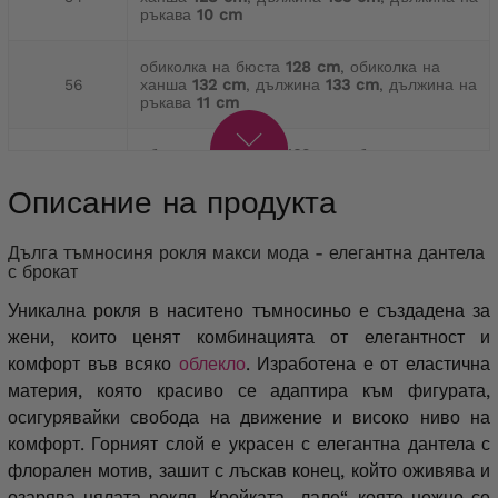
ръкава
10 cm
обиколка на бюста
128 cm
, обиколка на
56
ханша
132 cm
, дължина
133 cm
, дължина на
ръкава
11 cm
обиколка на бюста
132 cm
, обиколка на
58
ханша
138 cm
, дължина
133 cm
, дължина на
ръкава
11 cm
Описание на продукта
Обиколка на бюста
138 cm
, обиколка на
Дълга тъмносиня рокля макси мода - елегантна дантела
60
ханша
144 cm
, дължина
135 cm
, дължина на
с брокат
ръкава
11 cm
Уникална рокля в наситено тъмносиньо е създадена за
жени, които ценят комбинацията от елегантност и
комфорт във всяко
облекло
. Изработена е от еластична
материя, която красиво се адаптира към фигурата,
осигурявайки свобода на движение и високо ниво на
комфорт. Горният слой е украсен с елегантна дантела с
флорален мотив, зашит с лъскав конец, който оживява и
озарява цялата рокля. Кройката „лале“, която нежно се