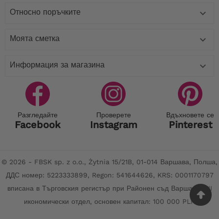
Относно поръчките

Моята сметка

Информация за магазина

Разгледайте
Проверете
Вдъхновете се
Facebook
Instagram
Pinterest
© 2026 - FBSK sp. z o.o., Żytnia 15/21B, 01-014 Варшава, Полша,
ДДС номер: 5223333899, Regon: 541644626, KRS: 0001170797
вписана в Търговския регистър при Районен съд Варшава, XII
икономически отдел, основен капитал: 100 000 PLN