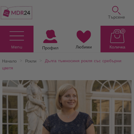
Търсене
0
Menu
Любими
Количка
Профил
Начало
Рокли
Дълга тъмносиня рокля със сребърни
цветя