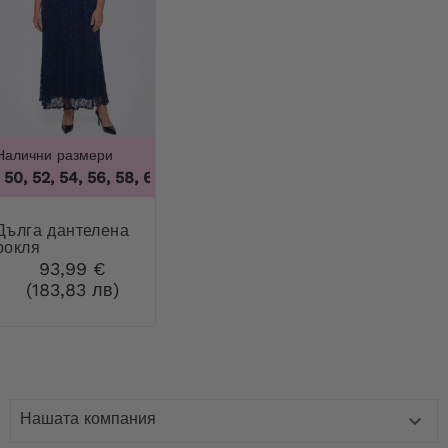
Налични размери
50, 52, 54, 56, 58, 60
,
46, 48, 50, 52, 54, 56, 58, 60
дантелена
рокля
93,99 €
(183,83 лв)
Нашата компания
