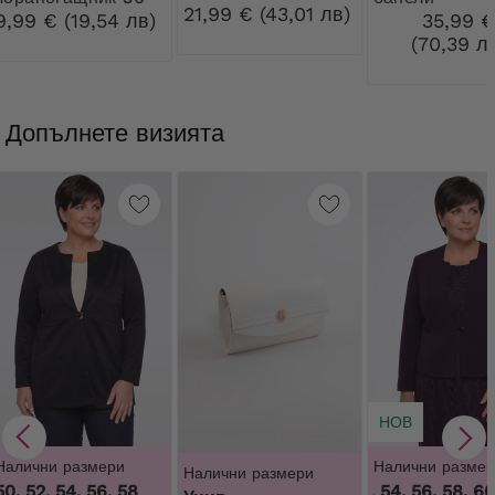
на цветя
21,99 € (43,01 лв)
DEN Ribessa
9,99 € (19,54 лв)
35,99 
(70,39 л
Допълнете визията
НОВ
Налични размери
Налични размер
Налични размери
50, 52, 54, 56, 58
50, 52, 54, 56, 58, 60
,