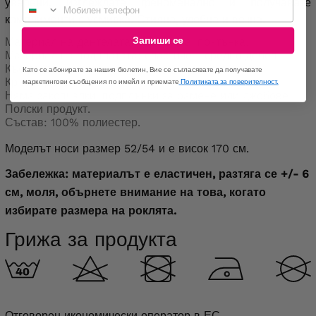
уверени, изглеждате феноменално и получавате
Мобилен телефон
комплименти с усмивка. Стилна, удобна и вечна.
Запиши се
Материал на дантелата: еластична, по-тънка.
Материал на подплатата: еластичен, средно дебел.
Къс ръкав.
Като се абонирате за нашия бюлетин, Вие се съгласявате да получавате
Кръгло деколте.
маркетингови съобщения по имейл и приемате
Политиката за поверителност.
Няма закопчалки, подплънки за рамене или джобове.
Полски продукт.
Състав: 100% полиестер.
Моделът носи размер 52/54 и е висок 170 см.
Забележка: материалът е еластичен, разтяга се +/- 6
см, моля, обърнете внимание на това, когато
избирате размера на роклята.
Грижа за продукта
Отговорен икономически оператор в ЕС